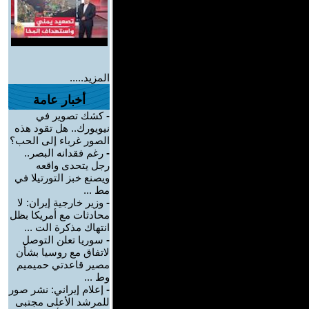
المزيد.....
أخبار عامة
-
كشك تصوير في
نيويورك.. هل تقود هذه
الصور غرباء إلى الحب؟
-
رغم فقدانه البصر..
رجل يتحدى واقعه
ويصنع خبز التورتيلا في
مط ...
-
وزير خارجية إيران: لا
محادثات مع أمريكا بظل
انتهاك مذكرة الت ...
-
سوريا تعلن التوصل
لاتفاق مع روسيا بشأن
مصير قاعدتي حميميم
وط ...
-
إعلام إيراني: نشر صور
للمرشد الأعلى مجتبى