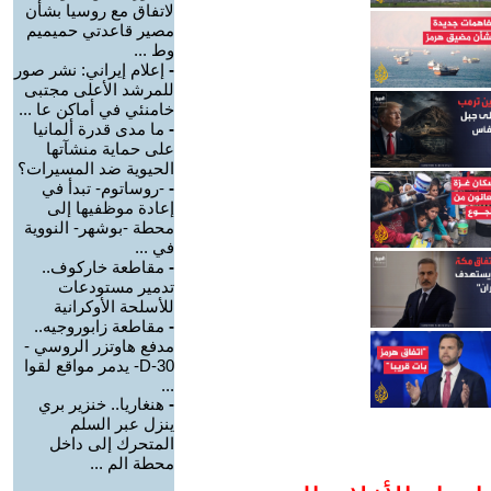
لاتفاق مع روسيا بشأن
مصير قاعدتي حميميم
وط ...
-
إعلام إيراني: نشر صور
للمرشد الأعلى مجتبى
خامنئي في أماكن عا ...
-
ما مدى قدرة ألمانيا
على حماية منشآتها
الحيوية ضد المسيرات؟
-
-روساتوم- تبدأ في
إعادة موظفيها إلى
محطة -بوشهر- النووية
في ...
-
مقاطعة خاركوف..
تدمير مستودعات
للأسلحة الأوكرانية
-
مقاطعة زابوروجيه..
مدفع هاوتزر الروسي -
D-30- يدمر مواقع لقوا
...
-
هنغاريا.. خنزير بري
ينزل عبر السلم
المتحرك إلى داخل
محطة الم ...