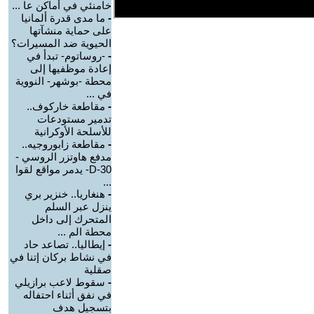
خامنئي في أماكن عا ...
-
ما مدى قدرة ألمانيا
على حماية منشآتها
الحيوية ضد المسيرات؟
-
-روساتوم- تبدأ في
إعادة موظفيها إلى
محطة -بوشهر- النووية
في ...
-
مقاطعة خاركوف..
تدمير مستودعات
للأسلحة الأوكرانية
-
مقاطعة زابوروجيه..
مدفع هاوتزر الروسي -
D-30- يدمر مواقع لقوا
...
-
هنغاريا.. خنزير بري
ينزل عبر السلم
المتحرك إلى داخل
محطة الم ...
-
إيطاليا.. تصاعد حاد
في نشاط بركان إتنا في
صقلية
-
سقوط لاعب برازيلي
في نفق أثناء احتفاله
بتسجيل هدف