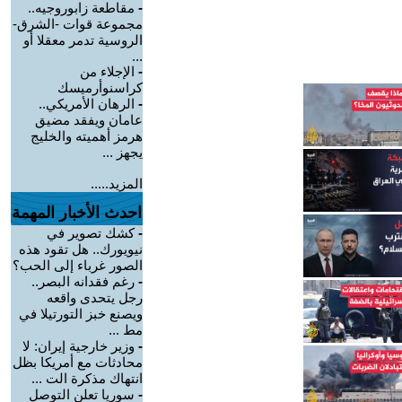
-
مقاطعة زابوروجيه..
مجموعة قوات -الشرق-
الروسية تدمر معقلا أو
...
-
الإجلاء من
كراسنوأرميسك
-
الرهان الأمريكي..
عامان ويفقد مضيق
هرمز أهميته والخليج
يجهز ...
المزيد.....
احدث الأخبار المهمة
-
كشك تصوير في
نيويورك.. هل تقود هذه
الصور غرباء إلى الحب؟
-
رغم فقدانه البصر..
رجل يتحدى واقعه
ويصنع خبز التورتيلا في
مط ...
-
وزير خارجية إيران: لا
محادثات مع أمريكا بظل
انتهاك مذكرة الت ...
-
سوريا تعلن التوصل