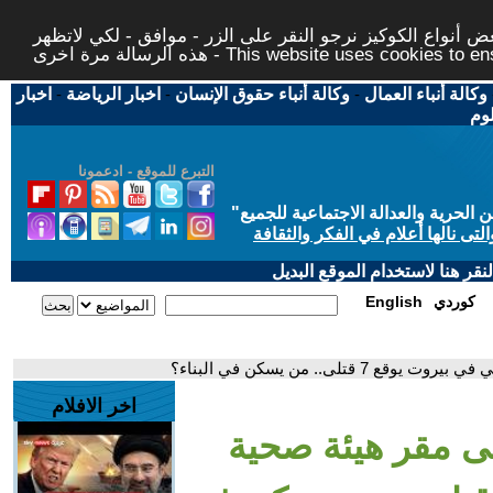
 أنواع الكوكيز نرجو النقر على الزر - موافق - لكي لاتظهر
This website uses cookies to ensure you ge
وكالة أنباء العمال
-
وكالة أنباء حقوق الإنسان
-
اخبار الرياضة
-
اخبار
لوم
التبرع للموقع - ادعمونا
حرية والعدالة الاجتماعية للجميع
"
تى نالها أعلام في الفكر والثقافة
قر هنا لاستخدام الموقع البديل
كوردي
English
لى.. من يسكن في البناء؟
اخر الافلام
لى مقر هيئة صحية