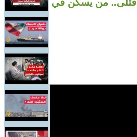
بنى سكني في بيروت يوقع 7 قتلى.. من يسكن في