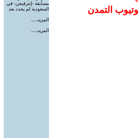
مسابقة -إنترفيجن- في
وتيوب التمدن
السعودية لم يحدد بعد
المزيد.....
المزيد.....