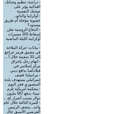
-
دراسة: تنظيم وجباتك
الغذائية يؤثر على
صحتك النفسية
-
أوكرانيا والناتو..
عضوية مؤجلة أم طريق
مسدود؟
-
الدفاع الروسية تعلن
إسقاط 203 مسيرات
أوكرانية الليلة الماضية
...
-
بيانات: حركة الملاحة
في مضيق هرمز تتراجع
إلى 33 سفينة خلال أ ...
-
اتهام رجل بإحراق
مركز إسلامي في
فيلادلفيا بدافع ديني
-
مراسلنا: قصف
إسرائيلي يستهدف بلدة
المنصوري فجر اليوم
-
محكمة أمريكية تلزم
-ميتا- بدفع 567 مليون
دولار بسبب أضرار لح ...
-
للمرة الثالثة خلال عام
واحد.. متحف الرئيس
الفرنسي الأسبق جاك