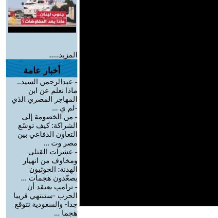
المزيد.....
أخبار عامة
-
عبدالرحمن السيد..
ماذا نعلم عن ابن
المهاجر المصري الذي
-لم ي ...
-
من الخصومة إلى
الشراكة: كيف توسّع
التعاون الدفاعي بين
مصر وت ...
-
عشرات القتلى
ومخاوف من انهيار
الهدنة: الحوثيون
يصعّدون هجمات ...
-
ترامب يعتقد أن
الحرب -ستنتهي قريبا
جدا- والسعودية تتوقع
هجما ...