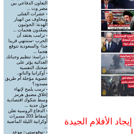
التعاون الدفاعي بين
مصر وت ...
-
عشرات القتلى
ومخاوف من انهيار
الهدنة: الحوثيون
يصعّدون هجمات ...
-
ترامب يعتقد أن
الحرب -ستنتهي قريبا
جدا- والسعودية تتوقع
هجما ...
-
دراسة: تنظيم وجباتك
الغذائية يؤثر على
صحتك النفسية
-
أوكرانيا والناتو..
عضوية مؤجلة أم طريق
مسدود؟
-
ترمب يلمح لإنهاء
إغلاق مضيق هرمز
وسط شكوك اقتصادية
حول جدية ...
-
الدفاع الروسية تعلن
إسقاط 203 مسيرات
جاد الأفلام الجيدة
أوكرانية الليلة الماضية
...
ا
-
-نوفوستي-: موعد