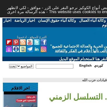
 أنواع الكوكيز نرجو النقر على الزر - موافق - لكي لاتظهر
This website uses cookies to ensure you ge
وكالة أنباء العمال
-
وكالة أنباء حقوق الإنسان
-
اخبار الرياضة
-
اخبار
لوم
التبرع للموقع - ادعمونا
حرية والعدالة الاجتماعية للجميع
"
تى نالها أعلام في الفكر والثقافة
قر هنا لاستخدام الموقع البديل
كوردي
English
قيادات حزب الله
اخر الافلام
. التسلسل الزمني