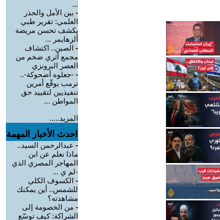
...
-
بين الأمل والحذر
العلمي: تقرير طبي
يكشف تحسن مريضة
ألزهايمر ...
-
الصين.. اكتشاف
مجمع أثري ضخم من
العصر البرونزي
-
-جعلوه أضحوكة-..
ترمب يوقّع أمرين
تنفيذيين لتقييد حق
المواطن ...
المزيد.....
احدث الأخبار المهمة
-
عبدالرحمن السيد..
ماذا نعلم عن ابن
المهاجر المصري الذي
-لم ي ...
-
الكسوف الكلي
للشمس.. أين يمكنك
مشاهدته؟
-
من الخصومة إلى
الشراكة: كيف توسّع