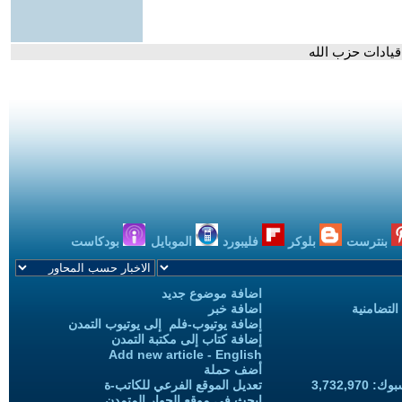
قيادات حزب الله
بنترست
بلوكر
فليبورد
الموبايل
بودكاست
اضافة موضوع جديد
التضامنية
اضافة خبر
إضافة يوتيوب-فلم إلى يوتيوب التمدن
إضافة كتاب إلى مكتبة التمدن
Add new article - English
أضف حملة
3,732,97
تعديل الموقع الفرعي للكاتب-ة
ابحث في موقع الحوار المتمدن