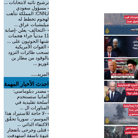
ترشيح نائبه لانتخابات ...
-
مسؤول سعودي
لـCNN: المملكة تتأهب
لهجوم تخطط له
ميليشيات عراق ...
-
-التحالف- يعلن -إصابة
11 مدنياً جراء هجمات
شنها الحوثيون على ...
-
القوات الأمريكية
تسحب طائرات التزود
بالوقود من مطار بن
غوريو ...
المزيد.....
احدث الأخبار المهمة
-
مصدر دبلوماسي:
ألمانيا ستستخدم
أسلحة تقليدية في
المناورات ال ...
-
-لا حاجة للاستيراد هذا
الموسم-.. سوريا تحقّق
الاكتفاء الذاتي ...
-
قتلى وجرحى بانفجار
عبوة ناسفة استهدفت