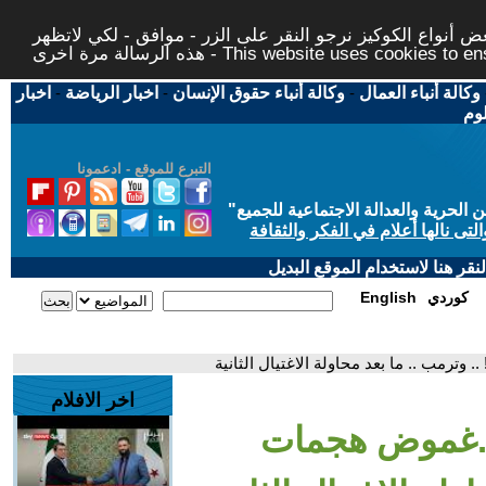
 أنواع الكوكيز نرجو النقر على الزر - موافق - لكي لاتظهر
This website uses cookies to ensure you ge
وكالة أنباء العمال
-
وكالة أنباء حقوق الإنسان
-
اخبار الرياضة
-
اخبار
لوم
التبرع للموقع - ادعمونا
حرية والعدالة الاجتماعية للجميع
"
تى نالها أعلام في الفكر والثقافة
قر هنا لاستخدام الموقع البديل
كوردي
English
 وترمب .. ما بعد محاولة الاغتيال الثانية
اخر الافلام
ن ..غموض هجمات