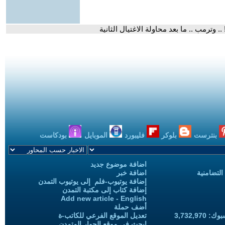
 وترمب .. ما بعد محاولة الاغتيال الثانية
بنترست
بلوكر
فليبورد
الموبايل
بودكاست
اضافة موضوع جديد
التضامنية
اضافة خبر
إضافة يوتيوب-فلم إلى يوتيوب التمدن
إضافة كتاب إلى مكتبة التمدن
Add new article - English
أضف حملة
3,732,97
تعديل الموقع الفرعي للكاتب-ة
ابحث في موقع الحوار المتمدن