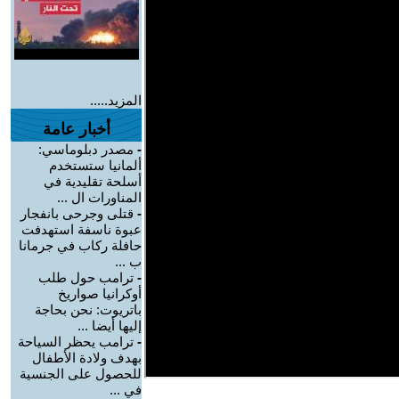
المزيد.....
أخبار عامة
-
مصدر دبلوماسي:
ألمانيا ستستخدم
أسلحة تقليدية في
المناورات ال ...
-
قتلى وجرحى بانفجار
عبوة ناسفة استهدفت
حافلة ركاب في جرمانا
ب ...
-
ترامب حول طلب
أوكرانيا صواريخ
باتريوت: نحن بحاجة
إليها أيضا ...
-
ترامب يحظر السياحة
بهدف ولادة الأطفال
للحصول على الجنسية
في ...