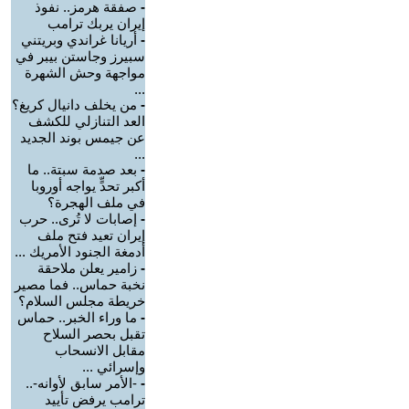
-
صفقة هرمز.. نفوذ
إيران يربك ترامب
-
أريانا غراندي وبريتني
سبيرز وجاستن بيبر في
مواجهة وحش الشهرة
...
-
من يخلف دانيال كريغ؟
العد التنازلي للكشف
عن جيمس بوند الجديد
...
-
بعد صدمة سبتة.. ما
أكبر تحدٍّ يواجه أوروبا
في ملف الهجرة؟
-
إصابات لا تُرى.. حرب
إيران تعيد فتح ملف
أدمغة الجنود الأمريك ...
-
زامير يعلن ملاحقة
نخبة حماس.. فما مصير
خريطة مجلس السلام؟
-
ما وراء الخبر.. حماس
تقبل بحصر السلاح
مقابل الانسحاب
وإسرائي ...
-
-الأمر سابق لأوانه-..
ترامب يرفض تأييد