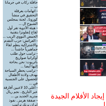
حافلة ركاب في جرمانا
ب ...
-
اتهامات بعرقلة
التحقيق في منشأ
كورونا.. لجنة بمجلس
الشيوخ ال ...
-
هيئة الأدوية تقر أول
لقاح إنفلونزا بتقنية
الحمض النووي الريب ...
-
العرائش: حزب التقدم
والاشتراكية ينظم لقاءً
جماهيرياً حاشداً ...
-
ترامب حول طلب
أوكرانيا صواريخ
باتريوت: نحن بحاجة
إليها أيضا ...
-
ترامب يحظر السياحة
بهدف ولادة الأطفال
للحصول على الجنسية
في ...
-
أغلى 10 لاعبين أفارقة
عبر التاريخ.. نجم ريال
جاد الأفلام الجيدة
مدريد الجديد ين ...
-
صفقة هرمز.. نفوذ
ا
إيران يربك ترامب