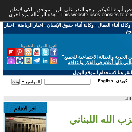
 أنواع الكوكيز نرجو النقر على الزر - موافق - لكي لاتظهر
This website uses cookies to ensure you ge
وكالة أنباء العمال
-
وكالة أنباء حقوق الإنسان
-
اخبار الرياضة
-
اخبار
لوم
التبرع للموقع - ادعمونا
حرية والعدالة الاجتماعية للجميع
"
تى نالها أعلام في الفكر والثقافة
قر هنا لاستخدام الموقع البديل
كوردي
English
لله
اخر الافلام
زب الله اللبناني