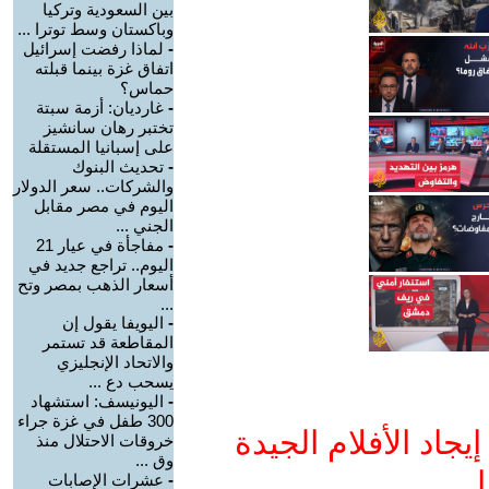
بين السعودية وتركيا
وباكستان وسط توترا ...
-
لماذا رفضت إسرائيل
اتفاق غزة بينما قبلته
حماس؟
-
غارديان: أزمة سبتة
تختبر رهان سانشيز
على إسبانيا المستقلة
-
تحديث البنوك
والشركات.. سعر الدولار
اليوم في مصر مقابل
الجني ...
-
مفاجأة في عيار 21
اليوم.. تراجع جديد في
أسعار الذهب بمصر وتح
...
-
اليويفا يقول إن
المقاطعة قد تستمر
والاتحاد الإنجليزي
يسحب دع ...
-
اليونيسف: استشهاد
300 طفل في غزة جراء
جاد الأفلام الجيدة
خروقات الاحتلال منذ
وق ...
ا
-
عشرات الإصابات