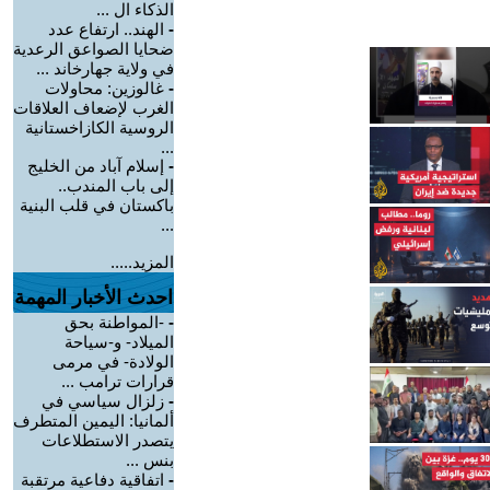
الذكاء ال ...
-
الهند.. ارتفاع عدد
ضحايا الصواعق الرعدية
في ولاية جهارخاند ...
-
غالوزين: محاولات
الغرب لإضعاف العلاقات
الروسية الكازاخستانية
...
-
إسلام آباد من الخليج
إلى باب المندب..
باكستان في قلب البنية
...
المزيد.....
احدث الأخبار المهمة
-
-المواطنة بحق
الميلاد- و-سياحة
الولادة- في مرمى
قرارات ترامب ...
-
زلزال سياسي في
ألمانيا: اليمين المتطرف
يتصدر الاستطلاعات
بنس ...
-
اتفاقية دفاعية مرتقبة