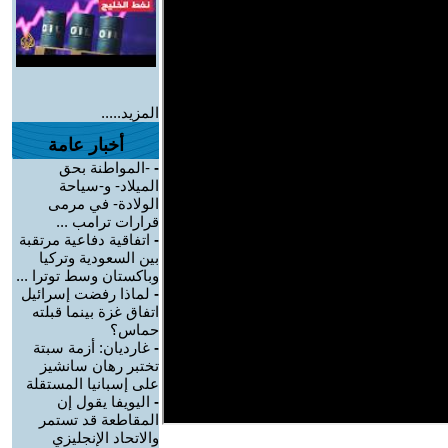
المزيد.....
أخبار عامة
-
-المواطنة بحق
الميلاد- و-سياحة
الولادة- في مرمى
قرارات ترامب ...
-
اتفاقية دفاعية مرتقبة
بين السعودية وتركيا
وباكستان وسط توترا ...
-
لماذا رفضت إسرائيل
اتفاق غزة بينما قبلته
حماس؟
-
غارديان: أزمة سبتة
تختبر رهان سانشيز
على إسبانيا المستقلة
-
اليويفا يقول إن
المقاطعة قد تستمر
والاتحاد الإنجليزي