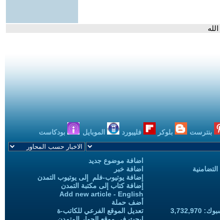
لله
بنترست
بلوكر
فليبورد
الموبايل
بودكاست
اضافة موضوع جديد
التضامنية
اضافة خبر
إضافة يوتيوب-فلم إلى يوتيوب التمدن
إضافة كتاب إلى مكتبة التمدن
Add new article - English
أضف حملة
3,732,97
تعديل الموقع الفرعي للكاتب-ة
ابحث في موقع الحوار المتمدن