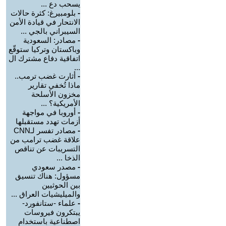
يسحب دع ...
-
بلومبيرغ: كثرة حالات
الانتحار في قيادة الأمن
السيبراني بالجي ...
-
مصادر: السعودية
وباكستان وتركيا ستوقّع
اتفاقية دفاع مشترك ال
...
-
أثارت غضب ترمب..
ماذا تُخفي تقارير
مخزون الأسلحة
الأمريكية؟ ...
-
أوروبا في مواجهة
أزمات تهدد مستقبلها
-
مصادر تفسر لـCNN
علاقة غضب ترامب من
التسريبات عن تناقص
الذخا ...
-
مصدر سعودي
مسؤول: هناك تنسيق
بين الحوثيين
والميليشيات العراق ...
-
علماء -ستانفورد-
يبتكرون فيروسات
اصطناعية باستخدام