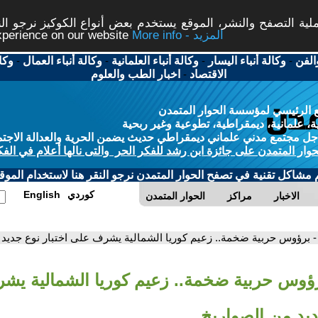
ة التصفح والنشر، الموقع يستخدم بعض أنواع الكوكيز نرجو النق
More info - المزيد
experience on our website
الفن
-
وكالة أنباء اليسار
-
وكالة أنباء العلمانية
-
وكالة أنباء العمال
-
وكا
الاقتصاد
-
اخبار الطب والعلوم
 الرئيسي لمؤسسة الحوار المتمدن
، علمانية، ديمقراطية، تطوعية وغير ربحية
ل مجتمع مدني علماني ديمقراطي حديث يضمن الحرية والعدالة الاجتم
حوار المتمدن على جائزة ابن رشد للفكر الحر والتى نالها أعلام في الفك
م مشاكل تقنية في تصفح الحوار المتمدن نرجو النقر هنا لاستخدام الموقع
كوردي
English
الاخبار
مراكز
الحوار المتمدن
- برؤوس حربية ضخمة.. زعيم كوريا الشمالية يشرف على اختبار نوع جديد 
رؤوس حربية ضخمة.. زعيم كوريا الشمالية يش
ديد من الصواريخ