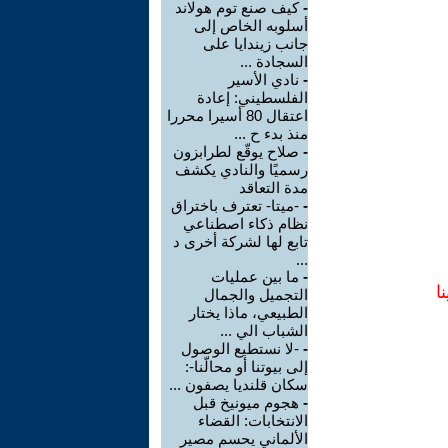
-
كيف صنع توم هولاند
أسلوبه الخاص إلى
جانب زيندايا على
السجادة ...
-
نادي الأسير
الفلسطيني: إعادة
اعتقال 80 أسيرا محررا
منذ بدء ح ...
-
صلاح يوقّع لطرابزون
رسميًا والنادي يكشف
مدة التعاقد
-
-ميتا- تعترف باختراق
نظام ذكاء اصطناعي
تابع لها لشركة أخرى د
...
-
ما بين عمليات
ا
التجميل والجمال
الطبيعي، ماذا يختار
الشباب الي ...
-
-لا نستطيع الوصول
إلى بيوتنا أو محالّنا-:
سكان قلنديا يصفون ...
-
هجوم ميونيخ قبل
الانتخابات: القضاء
الألماني يحسم مصير