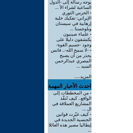
يوجه رسالة إلى -الدول
الساعية لشراء الأ ...
-
الحرس الثوري
الإيراني: تفكيك خلية
إرهابية في سيستان
وبلوجستا ...
-
علماء صينيون
يكتشفون دليلا على
وجود -جسيم القوة-
-
-لا سمح الله-.. فانس
يحذر من أن يصبح
المصري عبدالرحمن
السيد ...
المزيد.....
احدث الأخبار المهمة
-
من المخططات إلى
الواقع.. كيف تُنفَّذ
المشاريع العملاقة في
ال ...
-
كيف غيّرت قوانين
الجنسية الجديدة في
إيطاليا مصير هذه العائلا
...