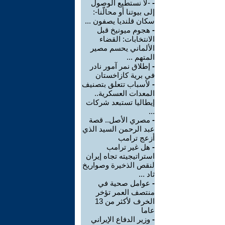
-
-لا نستطيع الوصول
إلى بيوتنا أو محالّنا-:
سكان قلنديا يصفون ...
-
هجوم ميونيخ قبل
الانتخابات: القضاء
الألماني يحسم مصير
المتهم ...
-
إطلاق نمر آمور نادر
في برية كازاخستان
-
لأسباب تتعلق بتصنيف
المعدات العسكرية..
إيطاليا تستبعد شركات
...
-
مصري الأصل.. قصة
عبد الرحمن السيد الذي
أزعج ترامب
-
هل غير ترامب
استراتيجيته تجاه إيران
لنقص الذخيرة وصواريخ
ثاد ...
-
عوامل صحية في
منتصف العمر تؤخر
الخرف لأكثر من 13
عاما
-
وزير الدفاع الإيراني