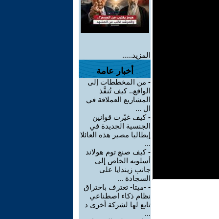
المزيد.....
أخبار عامة
-
من المخططات إلى
الواقع.. كيف تُنفَّذ
المشاريع العملاقة في
ال ...
-
كيف غيّرت قوانين
الجنسية الجديدة في
إيطاليا مصير هذه العائلا
...
-
كيف صنع توم هولاند
أسلوبه الخاص إلى
جانب زيندايا على
السجادة ...
-
-ميتا- تعترف باختراق
نظام ذكاء اصطناعي
تابع لها لشركة أخرى د
...