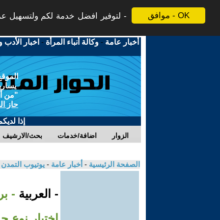
موافق - OK
لتوفير افضل خدمة لكم ولتسهيل عملي
أخبار عامة
-
وكالة أنباء المرأة
-
اخبار الأدب و
الموقع
يسارية
"من أج
حاز ال
إذا لديك
الزوار
اضافة/خدمات
بحث/الارشيف
الصفحة الرئيسية
-
أخبار عامة
-
يوتيوب التمدن
- العربية
- ب
اختبار نوع ج