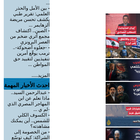
...
-
بين الأمل والحذر
العلمي: تقرير طبي
يكشف تحسن مريضة
ألزهايمر ...
-
الصين.. اكتشاف
مجمع أثري ضخم من
العصر البرونزي
-
-جعلوه أضحوكة-..
ترمب يوقّع أمرين
تنفيذيين لتقييد حق
المواطن ...
المزيد.....
احدث الأخبار المهمة
-
عبدالرحمن السيد..
ماذا نعلم عن ابن
المهاجر المصري الذي
-لم ي ...
-
الكسوف الكلي
للشمس.. أين يمكنك
مشاهدته؟
-
من الخصومة إلى
الشراكة: كيف توسّع