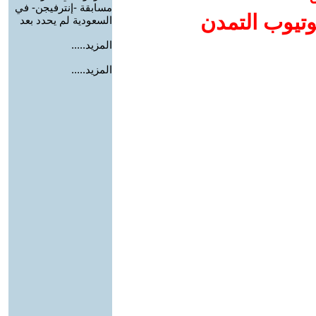
مسابقة -إنترفيجن- في
وتيوب التمدن
السعودية لم يحدد بعد
المزيد.....
المزيد.....