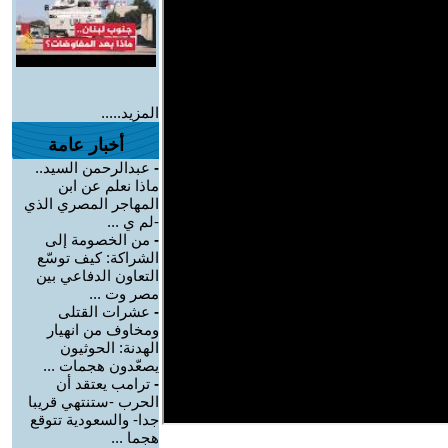
المزيد.....
أخبار عامة
-
عبدالرحمن السيد..
ماذا نعلم عن ابن
المهاجر المصري الذي
-لم ي ...
-
من الخصومة إلى
الشراكة: كيف توسّع
التعاون الدفاعي بين
مصر وت ...
-
عشرات القتلى
ومخاوف من انهيار
الهدنة: الحوثيون
يصعّدون هجمات ...
-
ترامب يعتقد أن
الحرب -ستنتهي قريبا
جدا- والسعودية تتوقع
هجما ...