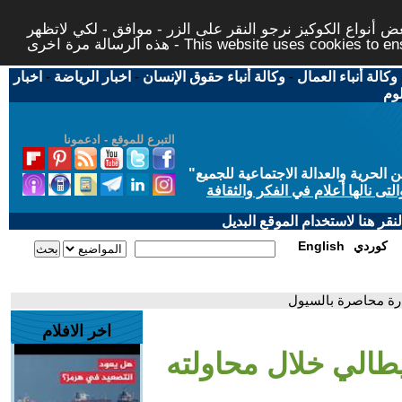
 أنواع الكوكيز نرجو النقر على الزر - موافق - لكي لاتظهر
This website uses cookies to ensure you ge
وكالة أنباء العمال
-
وكالة أنباء حقوق الإنسان
-
اخبار الرياضة
-
اخبار
لوم
التبرع للموقع - ادعمونا
حرية والعدالة الاجتماعية للجميع
"
تى نالها أعلام في الفكر والثقافة
قر هنا لاستخدام الموقع البديل
كوردي
English
ارة محاصرة بالسيول
اخر الافلام
يطالي خلال محاولته