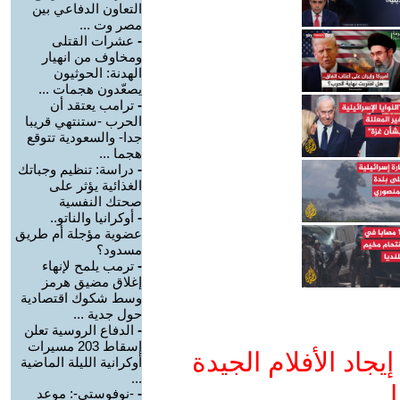
التعاون الدفاعي بين
مصر وت ...
-
عشرات القتلى
ومخاوف من انهيار
الهدنة: الحوثيون
يصعّدون هجمات ...
-
ترامب يعتقد أن
الحرب -ستنتهي قريبا
جدا- والسعودية تتوقع
هجما ...
-
دراسة: تنظيم وجباتك
الغذائية يؤثر على
صحتك النفسية
-
أوكرانيا والناتو..
عضوية مؤجلة أم طريق
مسدود؟
-
ترمب يلمح لإنهاء
إغلاق مضيق هرمز
وسط شكوك اقتصادية
حول جدية ...
-
الدفاع الروسية تعلن
إسقاط 203 مسيرات
جاد الأفلام الجيدة
أوكرانية الليلة الماضية
...
ا
-
-نوفوستي-: موعد