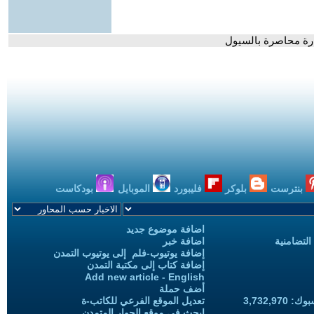
ارة محاصرة بالسيول
بنترست
بلوكر
فليبورد
الموبايل
بودكاست
اضافة موضوع جديد
التضامنية
اضافة خبر
إضافة يوتيوب-فلم إلى يوتيوب التمدن
إضافة كتاب إلى مكتبة التمدن
Add new article - English
أضف حملة
3,732,97
تعديل الموقع الفرعي للكاتب-ة
ابحث في موقع الحوار المتمدن