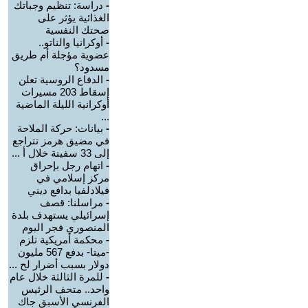
-
دراسة: تنظيم وجباتك
الغذائية يؤثر على
صحتك النفسية
-
أوكرانيا والناتو..
عضوية مؤجلة أم طريق
مسدود؟
-
الدفاع الروسية تعلن
إسقاط 203 مسيرات
أوكرانية الليلة الماضية
...
-
بيانات: حركة الملاحة
في مضيق هرمز تتراجع
إلى 33 سفينة خلال أ ...
-
اتهام رجل بإحراق
مركز إسلامي في
فيلادلفيا بدافع ديني
-
مراسلنا: قصف
إسرائيلي يستهدف بلدة
المنصوري فجر اليوم
-
محكمة أمريكية تلزم
-ميتا- بدفع 567 مليون
دولار بسبب أضرار لح ...
-
للمرة الثالثة خلال عام
واحد.. متحف الرئيس
الفرنسي الأسبق جاك