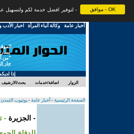
موافق - OK
لتوفير افضل خدمة لكم ولتسهيل عملي
أخبار عامة
-
وكالة أنباء المرأة
-
اخبار الأدب و
الموقع
يسارية
"من أج
حاز ال
إذا لديك
الزوار
اضافة/خدمات
بحث/الارشيف
الصفحة الرئيسية
-
أخبار عامة
-
يوتيوب التمدن
- الجزيرة
- 
للدفاع الجوي