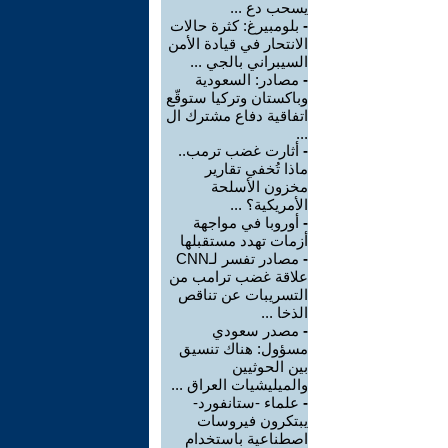
يسحب دع ...
-
بلومبيرغ: كثرة حالات
الانتحار في قيادة الأمن
السيبراني بالجي ...
-
مصادر: السعودية
وباكستان وتركيا ستوقّع
اتفاقية دفاع مشترك ال
...
-
أثارت غضب ترمب..
ماذا تُخفي تقارير
مخزون الأسلحة
الأمريكية؟ ...
-
أوروبا في مواجهة
أزمات تهدد مستقبلها
-
مصادر تفسر لـCNN
علاقة غضب ترامب من
التسريبات عن تناقص
الذخا ...
-
مصدر سعودي
مسؤول: هناك تنسيق
بين الحوثيين
والميليشيات العراق ...
-
علماء -ستانفورد-
يبتكرون فيروسات
اصطناعية باستخدام