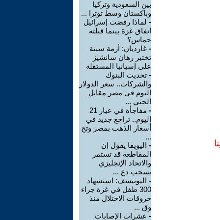
بين السعودية وتركيا
وباكستان وسط توترا ...
-
لماذا رفضت إسرائيل
اتفاق غزة بينما قبلته
حماس؟
-
غارديان: أزمة سبتة
تختبر رهان سانشيز
على إسبانيا المستقلة
-
تحديث البنوك
والشركات.. سعر الدولار
اليوم في مصر مقابل
الجني ...
-
مفاجأة في عيار 21
اليوم.. تراجع جديد في
أسعار الذهب بمصر وتح
...
ا
-
اليويفا يقول إن
المقاطعة قد تستمر
والاتحاد الإنجليزي
يسحب دع ...
-
اليونيسف: استشهاد
300 طفل في غزة جراء
خروقات الاحتلال منذ
وق ...
-
عشرات الإصابات