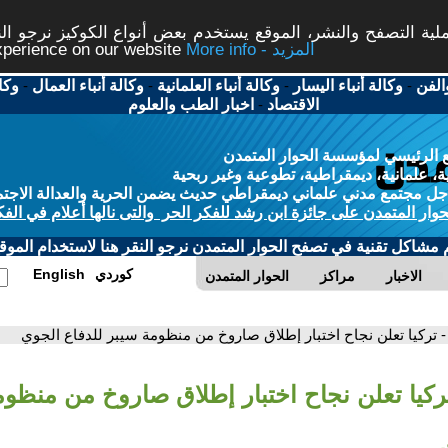
ة التصفح والنشر، الموقع يستخدم بعض أنواع الكوكيز نرجو النق
More info - المزيد
experience on our website
الفن
-
وكالة أنباء اليسار
-
وكالة أنباء العلمانية
-
وكالة أنباء العمال
-
وكا
الاقتصاد
-
اخبار الطب والعلوم
 الرئيسي لمؤسسة الحوار المتمدن
، علمانية، ديمقراطية، تطوعية وغير ربحية
ل مجتمع مدني علماني ديمقراطي حديث يضمن الحرية والعدالة الاجتم
حوار المتمدن على جائزة ابن رشد للفكر الحر والتى نالها أعلام في الفك
م مشاكل تقنية في تصفح الحوار المتمدن نرجو النقر هنا لاستخدام الموقع
كوردي
English
الاخبار
مراكز
الحوار المتمدن
- تركيا تعلن نجاح اختبار إطلاق صاروخ من منظومة سيبر للدفاع الجوي
تركيا تعلن نجاح اختبار إطلاق صاروخ من منظو