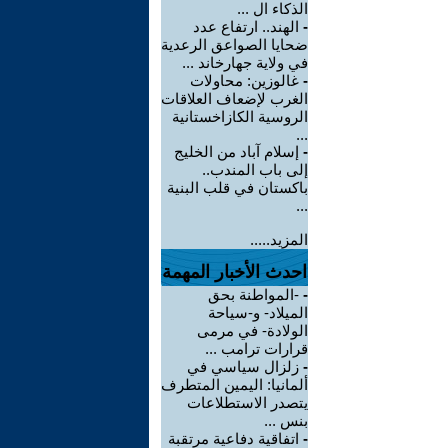
الذكاء ال ...
-
الهند.. ارتفاع عدد
ضحايا الصواعق الرعدية
في ولاية جهارخاند ...
-
غالوزين: محاولات
الغرب لإضعاف العلاقات
الروسية الكازاخستانية
...
-
إسلام آباد من الخليج
إلى باب المندب..
باكستان في قلب البنية
...
المزيد.....
احدث الأخبار المهمة
-
-المواطنة بحق
الميلاد- و-سياحة
الولادة- في مرمى
قرارات ترامب ...
-
زلزال سياسي في
ألمانيا: اليمين المتطرف
يتصدر الاستطلاعات
بنس ...
-
اتفاقية دفاعية مرتقبة