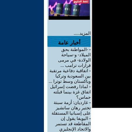
المزيد.....
أخبار عامة
-
-المواطنة بحق
الميلاد- و-سياحة
الولادة- في مرمى
قرارات ترامب ...
-
اتفاقية دفاعية مرتقبة
بين السعودية وتركيا
وباكستان وسط توترا ...
-
لماذا رفضت إسرائيل
اتفاق غزة بينما قبلته
حماس؟
-
غارديان: أزمة سبتة
تختبر رهان سانشيز
على إسبانيا المستقلة
-
اليويفا يقول إن
المقاطعة قد تستمر
والاتحاد الإنجليزي