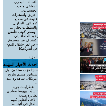
للتحالف البحري
الدفاعي متعدد
الجنسيات.. ...
-
حريق وانفجارات
عنيفة في مصنع
كيميائي بالبرازيل
والسلطات تجلي ...
-
وميض كوني غامض
يقود العلماء إلى
اكتشاف غير مسبوق
-
حل لغز -شلال الدم-
في أنتاركتيكا
المزيد.....
احدث الأخبار المهمة
-
-إذا فزت ستكون أول
سيناتور مسلم بتاريخ
أمريكا-.. شاهد رد عبد
...
-
اضطرابات جوية
تتسبّب بهبوط مفاجئ
لطائرة هندية
-
لاجئ أفغاني يُتهم
بالقتل في أثينا بعد