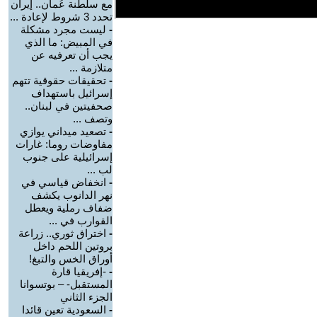
مع سلطنة عُمان.. إيران
تحدد 3 شروط لإعادة ...
-
ليست مجرد مشكلة
في المبيض: ما الذي
يجب أن تعرفيه عن
متلازمة ...
-
تحقيقات حقوقية تتهم
إسرائيل باستهداف
صحفيتين في لبنان..
وتصف ...
-
تصعيد ميداني يوازي
مفاوضات روما: غارات
إسرائيلية على جنوب
لب ...
-
انخفاض قياسي في
نهر الدانوب يكشف
ضفاف رملية ويعطل
القوارب في ...
-
اختراق ثوري.. زراعة
بروتين اللحم داخل
أوراق الخس والتبغ!
-
-إفريقيا قارة
المستقبل- – بوتسوانا
الجزء الثاني
-
السعودية تعين قائدا