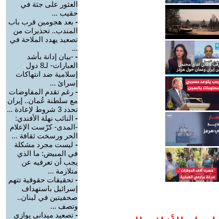
العثور على جثة في
حقيب ...
-
بعد هجومين قرب باب
المندب.. تحذيرات من
تصعيد يهدد الملاحة في
...
-
-بيان إدانة بأشد
العبارات- لـ8 دول
إسلامية ضد انتهاكات
إسرائ ...
-
رغم تقدم المفاوضات
مع سلطنة عُمان.. إيران
تحدد 3 شروط لإعادة ...
-
النائب نهلة الأفندي:
-المدى- كرّست الإعلام
الحر ورسخت ثقافة ...
-
ليست مجرد مشكلة
في المبيض: ما الذي
يجب أن تعرفيه عن
متلازمة ...
-
تحقيقات حقوقية تتهم
إسرائيل باستهداف
صحفيتين في لبنان..
وتصف ...
-
تصعيد ميداني يوازي