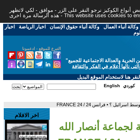
 أنواع الكوكيز نرجو النقر على الزر - موافق - لكي لاتظهر
This website uses cookies to ensure you ge
وكالة أنباء العمال
-
وكالة أنباء حقوق الإنسان
-
اخبار الرياضة
-
اخبار
لوم
التبرع للموقع - ادعمونا
حرية والعدالة الاجتماعية للجميع
"
تى نالها أعلام في الفكر والثقافة
قر هنا لاستخدام الموقع البديل
كوردي
English
ئيل ؟ • فرانس 24 / FRANCE 24
اخر الافلام
ة لجماعة أنصار الله