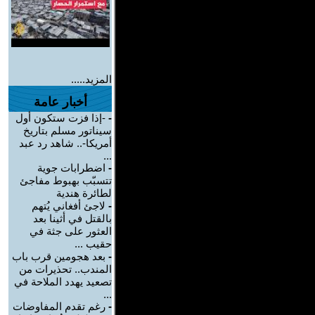
المزيد.....
أخبار عامة
-
-إذا فزت ستكون أول
سيناتور مسلم بتاريخ
أمريكا-.. شاهد رد عبد
...
-
اضطرابات جوية
تتسبّب بهبوط مفاجئ
لطائرة هندية
-
لاجئ أفغاني يُتهم
بالقتل في أثينا بعد
العثور على جثة في
حقيب ...
-
بعد هجومين قرب باب
المندب.. تحذيرات من
تصعيد يهدد الملاحة في
...
-
رغم تقدم المفاوضات