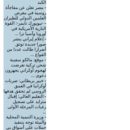
الكبد
-
مصر تعلن عن مفاجأة
روسية في معرض
العلمين الدولي للطيران
-
-نيويورك تايمز-: القوة
النارية الأمريكية في
أوروبا وآسيا ترا ...
-
إعلام إيراني ينشر
صورا جديدة توثق
أضرارا طالت عددا من
القواع ...
-
موقع: مالكو سفينة
شحن تركية تعرضت
لهجوم أوكراني يجهزون
دعوى ...
-
خبير بريطاني: ضربات
أوكرانيا في العمق
الروسي لم تحقق هدفها
-
التعليم العالي: إقبال
متزايد على تسجيل
رغبات المرحلة الأولى
...
-
وزيرة التنمية المحلية
والبيئة توجه بتنفيذ
حملات على أسواق بي