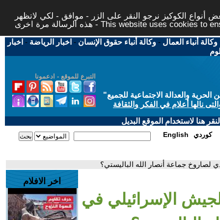
 أنواع الكوكيز نرجو النقر على الزر - موافق - لكي لاتظهر
This website uses cookies to ensure you ge
وكالة أنباء العمال
-
وكالة أنباء حقوق الإنسان
-
اخبار الرياضة
-
اخبار
لوم
التبرع للموقع - ادعمونا
حرية والعدالة الاجتماعية للجميع
"
تى نالها أعلام في الفكر والثقافة
قر هنا لاستخدام الموقع البديل
كوردي
English
 لصاروخ جماعة أنصار الله الباليستي؟
اخر الافلام
جيش الإسرائيلي في