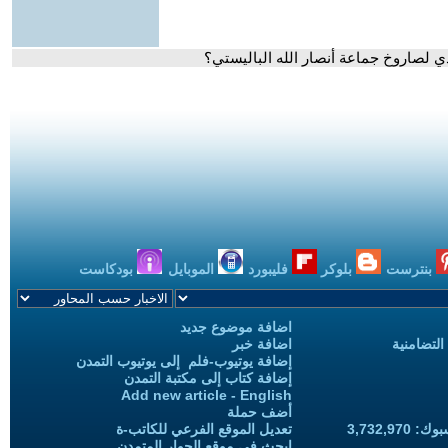
 لصاروخ جماعة أنصار الله الباليستي؟
بنترست
بلوكر
فليبورد
الموبايل
بودكاست
اضافة موضوع جديد
التضامنية
اضافة خبر
إضافة يوتيوب-فلم إلى يوتيوب التمدن
إضافة كتاب إلى مكتبة التمدن
Add new article - English
أضف حملة
3,732,97
تعديل الموقع الفرعي للكاتب-ة
ابحث في موقع الحوار المتمدن