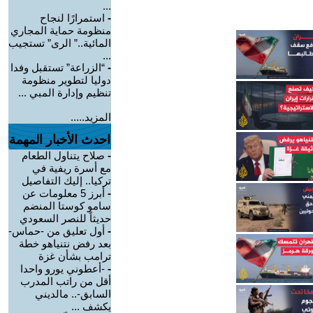
...
-
استمرارًا لنجاح
منظومة حماية المجاري
المائية..” الرى” تستجيب
...
-
“الزراعة” تستقبل وفدا
دوليا لتطوير منظومة
تنظيم وإدارة المبي ...
المزيد.....
احدث الأخبار المهمة
-
صلاح يتناول الطعام
مع أسرة ريفية في
تركيا.. إليك التفاصيل
-
أبرز 5 معلومات عن
سامو كوستا المنضم
حديثاً للنصر السعودي
-
أول تعليق من -حماس-
بعد رفض نتنياهو خطة
ترامب بشأن غزة
-
-أعطوني يورو واحدا
أقل من راتب المدرب
السابق-.. مالديني
يكشف ...