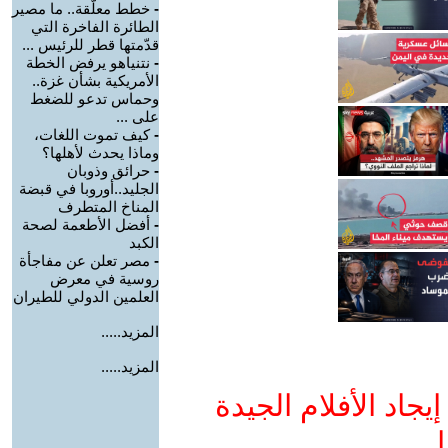
-
خطط معلّقة.. ما مصير
الطائرة الفاخرة التي
قدّمتها قطر للرئيس ...
-
نتنياهو يرفض الخطة
الأمريكية بشأن غزة..
وحماس تدعو للضغط
على ...
-
كيف تموت اللغات،
وماذا يحدث لأهلها؟
-
حرائق وذوبان
الجليد..أوروبا في قبضة
المناخ المتطرف
-
أفضل الأطعمة لصحة
الكبد
-
مصر تعلن عن مفاجأة
روسية في معرض
العلمين الدولي للطيران
المزيد.....
المزيد.....
جاد الأفلام الجيدة
ا