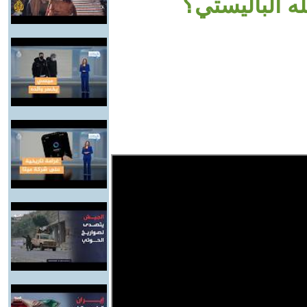
ه الباليستي؟