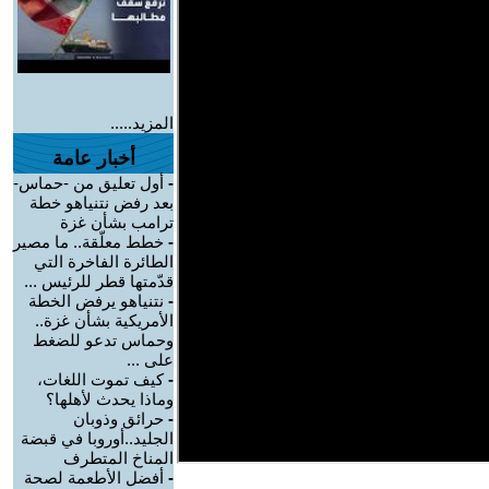
المزيد.....
أخبار عامة
-
أول تعليق من -حماس-
بعد رفض نتنياهو خطة
ترامب بشأن غزة
-
خطط معلّقة.. ما مصير
الطائرة الفاخرة التي
قدّمتها قطر للرئيس ...
-
نتنياهو يرفض الخطة
الأمريكية بشأن غزة..
وحماس تدعو للضغط
على ...
-
كيف تموت اللغات،
وماذا يحدث لأهلها؟
-
حرائق وذوبان
الجليد..أوروبا في قبضة
المناخ المتطرف
-
أفضل الأطعمة لصحة