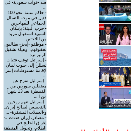
ضد -قوات سعودية- في
...
-
حاكم سبتة: نحو 100
قتيل في موجة التسلل
الجماعي للمهاجرين
-
حزب البيئة: بإمكان
السويد استقبال مزيد
من اللاجئين
-
موظفو -إيجز- يطالبون
بحقوقهم.. وهيأة تشغيل
الزبير ترد
-
إسرائيل توقف فتيات
تسللن إلى جنوب لبنان
لإقامة مستوطنات إسرا
...
-
إسرائيل تفرج عن
معتقلين سوريين من
القنيطرة بعد 13 شهراً
من ا ...
-
إسرائيل تتهم زوجين
بالتجسس لصالح إيران..
و-العملات المشفرة- ...
-
مصادر: إيران هددت بـ-
إغراق الخليج في
الظلام- وتحويل المنطقة