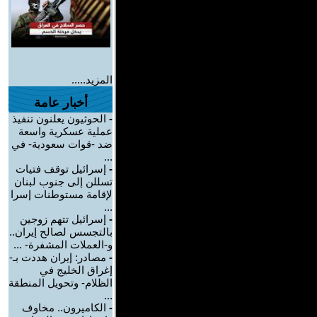
المزيد.....
أخبار عامة
-
الحوثيون يعلنون تنفيذ
عملية عسكرية واسعة
ضد -قوات سعودية- في
...
-
إسرائيل توقف فتيات
تسللن إلى جنوب لبنان
لإقامة مستوطنات إسرا
...
-
إسرائيل تتهم زوجين
بالتجسس لصالح إيران..
و-العملات المشفرة- ...
-
مصادر: إيران هددت بـ-
إغراق الخليج في
الظلام- وتحويل المنطقة
...
-
الكاميرون.. مخاوف