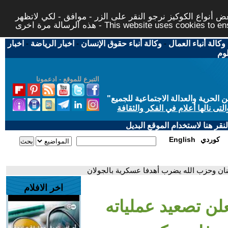
 أنواع الكوكيز نرجو النقر على الزر - موافق - لكي لاتظهر
This website uses cookies to ensure you ge
وكالة أنباء العمال
-
وكالة أنباء حقوق الإنسان
-
اخبار الرياضة
-
اخبار
لوم
التبرع للموقع - ادعمونا
حرية والعدالة الاجتماعية للجميع
"
تى نالها أعلام في الفكر والثقافة
قر هنا لاستخدام الموقع البديل
كوردي
English
بنان وحزب الله يضرب أهدفا عسكرية بالجولان
اخر الافلام
لن تصعيد عملياته