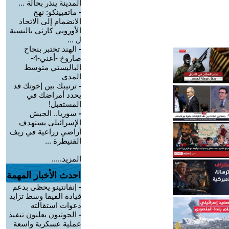
المدينة ينذر بحالة ...
-
ماتفيينكو: نهج
الانضمام إلى الاتحاد
الأوروبي كارثي بالنسبة
ل ...
-
الهند تختبر بنجاح
صاروخ -أغني-4-
الباليستي متوسط
المدى
-
ترتيبك بين إخوتك قد
يحدد أمراضك في
المستقبل!
-
سوريا.. الجيش
الإسرائيلي يستهدف
أراضي زراعية في ريف
القنيطرة ...
المزيد.....
احدث الأخبار المهمة
-
إنفانتينو يحظى بدعم
قيادة الفيفا وسط تزايد
دعوات استقالته
-
الحوثيون يعلنون تنفيذ
عملية عسكرية واسعة