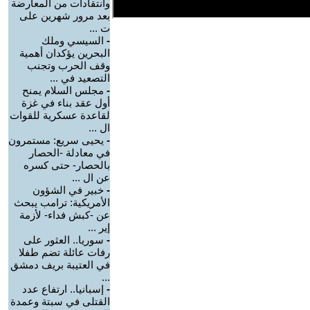
وانتقادات من المعارضة
بعد مرور شهرين على
ت ...
-
السيسي وملك
البحرين يؤكدان أهمية
وقف الحرب وتجنب
التصعيد في ...
-
مجلس السلام يمنح
أول عقد بناء في غزة
لقاعدة عسكرية للقوات
ال ...
-
يحيى سريع: مستمرون
في معادلة -الحصار
بالحصار- حتى كسره
عن ال ...
-
خبير في الشؤون
الأمريكية: ترامب يبحث
عن -كبش فداء- لأزمة
إير ...
-
سوريا.. العثور على
رفات عائلة تضم طفلا
في العتيبة بريف دمشق
...
-
إسبانيا.. ارتفاع عدد
القتلى في سبتة وعمدة