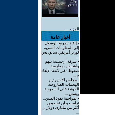
المزيد.....
أخبار عامة
-
إلغاء تصريح الوصول
إلى المعلومات السرية
لوزير أمريكي سابق بس
...
-
شركة أرجنتينية تتهم
واشنطن بممارسة
ضغوط -غير لائقة- لإلغاء
م ...
-
مجلس الأمن يدين
الهجمات الصاروخية
الحوثية على السعودية
ويستن ...
-
لمواجهة نفوذ الصين..
ترامب يعلن تخصيص
أكثر من ملياري دولار ل
...