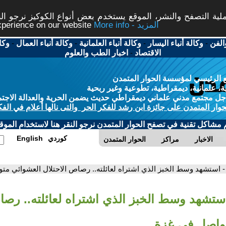
ة التصفح والنشر، الموقع يستخدم بعض أنواع الكوكيز نرجو النق
More info - المزيد
experience on our website
الفن
-
وكالة أنباء اليسار
-
وكالة أنباء العلمانية
-
وكالة أنباء العمال
-
وكا
الاقتصاد
-
اخبار الطب والعلوم
 الرئيسي لمؤسسة الحوار المتمدن
، علمانية، ديمقراطية، تطوعية وغير ربحية
ل مجتمع مدني علماني ديمقراطي حديث يضمن الحرية والعدالة الاجتم
حوار المتمدن على جائزة ابن رشد للفكر الحر والتى نالها أعلام في الفك
م مشاكل تقنية في تصفح الحوار المتمدن نرجو النقر هنا لاستخدام الموقع
كوردي
English
الاخبار
مراكز
الحوار المتمدن
- استشهد وسط الخبز الذي اشتراه لعائلته.. رصاص الاحتلال العشوائي مت
استشهد وسط الخبز الذي اشتراه لعائلته.. رصا
واصل في غزة