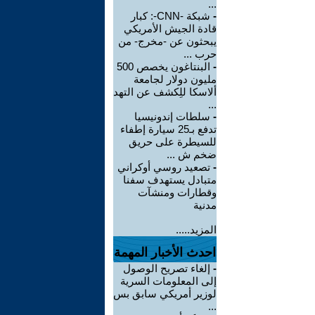
...
-
شبكة -CNN-: كبار
قادة الجيش الأمريكي
يبحثون عن -مخرج- من
حرب ...
-
البنتاغون يخصص 500
مليون دولار لجامعة
ألاسكا للِكشف عن التهد
...
-
سلطات إندونيسيا
تدفع بـ25 سيارة إطفاء
للسيطرة على حريق
ضخم ش ...
-
تصعيد روسي أوكراني
متبادل يستهدف سفنا
وقطارات ومنشآت
مدنية
المزيد.....
احدث الأخبار المهمة
-
إلغاء تصريح الوصول
إلى المعلومات السرية
لوزير أمريكي سابق بس
...