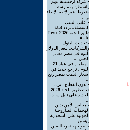
-
شركة أرجنتينية تتهم
واشنطن بممارسة
ضغوط -غير لائقة- لإلغاء
م ...
-
أغاني البيبي
المفضلة.. تردد قناة
طيور الجنة 2026 Toyor
Al-Ja ...
-
تحديث البنوك
والشركات.. سعر الدولار
اليوم في مصر مقابل
الجني ...
-
مفاجأة في عيار 21
اليوم.. تراجع جديد في
أسعار الذهب بمصر وتح
...
ا
-
بدون انقطاع.. تردد
قناة طيور الجنة 2026
الجديد على نايل سات
...
-
مجلس الأمن يدين
الهجمات الصاروخية
الحوثية على السعودية
ويستن ...
-
لمواجهة نفوذ الصين..