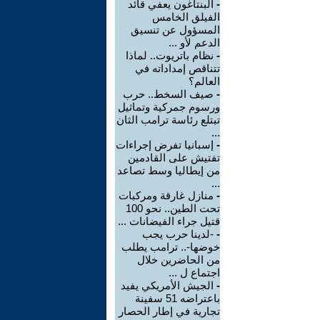
-
البنتاغون يعفي قائد
الفيلق الخامس
المسؤول عن تنسيق
الدعم لأو ...
-
نظام باتريوت.. لماذا
تتناقص إمداداته في
العالم؟
-
صيف السخط.. حرب
ورسوم جمركية وتماثيل
تبتلع رئاسة ترامب الثان
...
-
إسبانيا تفرض إجراءات
تفتيش على القادمين
من إيطاليا وسط تصاعد
...
-
منازل غارقة ومركبات
تحت الطين.. نحو 100
قتيل جراء الفيضانات ...
-
-لدينا حرب يجب
خوضها-.. ترامب يطلب
من الحاضرين خلال
اجتماع ل ...
-
الجيش الأمريكي يفيد
باعتراضه 51 سفينة
تجارية في إطار الحصار