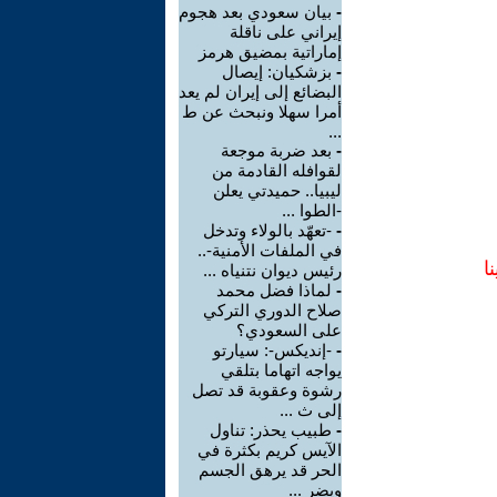
-
بيان سعودي بعد هجوم
إيراني على ناقلة
إماراتية بمضيق هرمز
-
بزشكيان: إيصال
البضائع إلى إيران لم يعد
أمرا سهلا ونبحث عن ط
...
-
بعد ضربة موجعة
لقوافله القادمة من
ليبيا.. حميدتي يعلن
-الطوا ...
-
-تعهّد بالولاء وتدخل
في الملفات الأمنية-..
ا
رئيس ديوان نتنياه ...
-
لماذا فضل محمد
صلاح الدوري التركي
على السعودي؟
-
-إنديكس-: سيارتو
يواجه اتهاما بتلقي
رشوة وعقوبة قد تصل
إلى ث ...
-
طبيب يحذر: تناول
الآيس كريم بكثرة في
الحر قد يرهق الجسم
ويضر ...