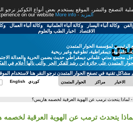
ة التصفح والنشر، الموقع يستخدم بعض أنواع الكوكيز نرجو النق
More info - المزيد
experience on our website
الفن
-
وكالة أنباء اليسار
-
وكالة أنباء العلمانية
-
وكالة أنباء العمال
-
وكا
الاقتصاد
-
اخبار الطب والعلوم
 الرئيسي لمؤسسة الحوار المتمدن
، علمانية، ديمقراطية، تطوعية وغير ربحية
ل مجتمع مدني علماني ديمقراطي حديث يضمن الحرية والعدالة الاجتم
حوار المتمدن على جائزة ابن رشد للفكر الحر والتى نالها أعلام في الفك
م مشاكل تقنية في تصفح الحوار المتمدن نرجو النقر هنا لاستخدام الموقع
كوردي
English
الاخبار
مراكز
الحوار المتمدن
- لماذا يتحدث ترمب عن الهوية العرقية لخصمه هاريس؟
لماذا يتحدث ترمب عن الهوية العرقية لخصمه 