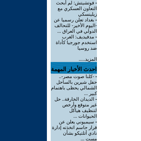
-
فوتشيتش: لم أبحث
التعاون العسكري مع
زيلينسكي
-
بغداد تعلن رسميا عن
-اليوم الأخير- للتحالف
الدولي في العراق ...
-
مدفيديف: الغرب
استخدم جورجيا كأداة
ضد روسيا
المزيد.....
احدث الأخبار المهمة
-
-كلنا صوت مصر-..
حفل شيرين بالساحل
الشمالي يحظى باهتمام
كبير ...
-
الديدان الخارقة.. حل
غير متوقع وأرخص
لتنظيف هياكل
الحيوانات ...
-
سيميوني يعلن عن
قرار حاسم اتخذته إدارة
نادي أتلتيكو بشأن
مست ...