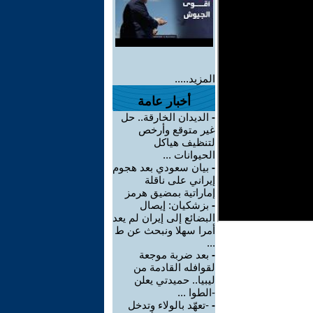
المزيد.....
أخبار عامة
-
الديدان الخارقة.. حل
غير متوقع وأرخص
لتنظيف هياكل
الحيوانات ...
-
بيان سعودي بعد هجوم
إيراني على ناقلة
إماراتية بمضيق هرمز
-
بزشكيان: إيصال
البضائع إلى إيران لم يعد
أمرا سهلا ونبحث عن ط
...
-
بعد ضربة موجعة
لقوافله القادمة من
ليبيا.. حميدتي يعلن
-الطوا ...
-
-تعهّد بالولاء وتدخل