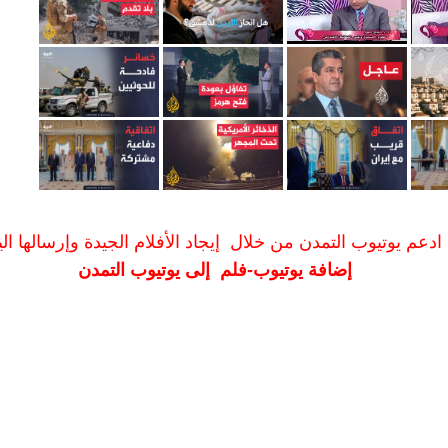
ادعم يوتيوب التمدن من خلال إيجاد الأفلام الجيدة وإرسالها الين
إضافة يوتيوب-فلم إلى يوتيوب التمدن