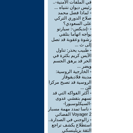
في الملفات الأمنية-..
رئيس ديوان نتنياه ...
-
لماذا فضل محمد
صلاح الدوري التركي
على السعودي؟
-
-إنديكس-: سيارتو
يواجه اتهاما بتلقي
رشوة وعقوبة قد تصل
إلى ث ...
-
طبيب يحذر: تناول
الآيس كريم بكثرة في
الحر قد يرهق الجسم
ويضر ...
-
الخارجية الروسية:
مدينة فلاديقوقاز
الروسية قد تصبح مركزا
للن ...
-
أكثر الفواكه التي قد
تسهم بتفشي عدوى
-السيكلوسبورا-
-
ناسا تمدد مهمة مسبار
Voyager 2 الفضائي
-
زالوجني في الصدارة..
استطلاع يكشف تراجع
الثقة بزيلينسكي