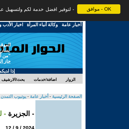
موافق - OK
لتوفير افضل خدمة لكم ولتسهيل عملي
أخبار عامة
-
وكالة أنباء المرأة
-
اخبار الأدب و
الموقع
يسارية
"من أج
حاز ال
إذا لديك
الزوار
اضافة/خدمات
بحث/الارشيف
الصفحة الرئيسية
-
أخبار عامة
-
يوتيوب التمدن
- الجزيرة
- 
2024 / 9 / 12