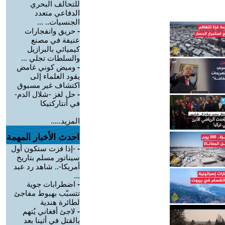
للتحالف البحري
الدفاعي متعدد
الجنسيات.. ...
-
حريق وانفجارات
عنيفة في مصنع
كيميائي بالبرازيل
والسلطات تجلي ...
-
وميض كوني غامض
يقود العلماء إلى
اكتشاف غير مسبوق
-
حل لغز -شلال الدم-
في أنتاركتيكا
المزيد.....
احدث الأخبار المهمة
-
-إذا فزت ستكون أول
سيناتور مسلم بتاريخ
أمريكا-.. شاهد رد عبد
...
-
اضطرابات جوية
تتسبّب بهبوط مفاجئ
لطائرة هندية
-
لاجئ أفغاني يُتهم
بالقتل في أثينا بعد