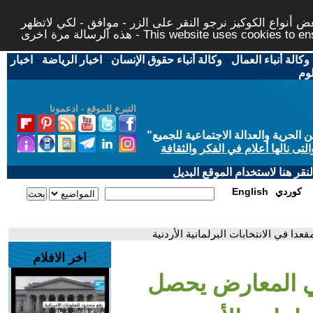
 أنواع الكوكيز نرجو النقر على الزر - موافق - لكي لاتظهر
This website uses cookies to ensure you ge
وكالة أنباء العمال
-
وكالة أنباء حقوق الإنسان
-
اخبار الرياضة
-
اخبار
لوم
التبرع للموقع - ادعمونا
حرية والعدالة الاجتماعية للجميع
"
تى نالها أعلام في الفكر والثقافة
قر هنا لاستخدام الموقع البديل
كوردي
English
اخر الافلام
مي المعارض يحصل