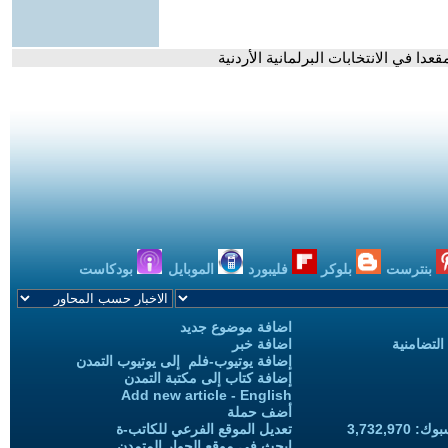
بنترست
بلوكر
فليبورد
الموبايل
بودكاست
اضافة موضوع جديد
التضامنية
اضافة خبر
إضافة يوتيوب-فلم إلى يوتيوب التمدن
إضافة كتاب إلى مكتبة التمدن
Add new article - English
أضف حملة
3,732,97
تعديل الموقع الفرعي للكاتب-ة
ابحث في موقع الحوار المتمدن