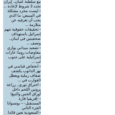
مع سلطنة عُمان.. إيران
تحدد 3 شروط لإعادة ...
-
ليست مجرد مشكلة
في المبيض: ما الذي
يجب أن تعرفيه عن
متلازمة ...
-
تحقيقات حقوقية تتهم
إسرائيل باستهداف
صحفيتين في لبنان..
وتصف ...
-
تصعيد ميداني يوازي
مفاوضات روما: غارات
إسرائيلية على جنوب
لب ...
-
انخفاض قياسي في
نهر الدانوب يكشف
ضفاف رملية ويعطل
القوارب في ...
-
اختراق ثوري.. زراعة
بروتين اللحم داخل
أوراق الخس والتبغ!
-
-إفريقيا قارة
المستقبل- – بوتسوانا
الجزء الثاني
-
السعودية تعين قائدا