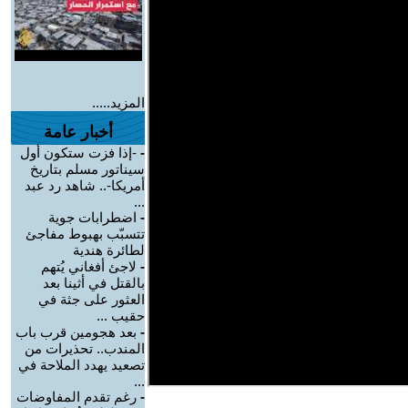
المزيد.....
أخبار عامة
-
-إذا فزت ستكون أول
سيناتور مسلم بتاريخ
أمريكا-.. شاهد رد عبد
...
-
اضطرابات جوية
تتسبّب بهبوط مفاجئ
لطائرة هندية
-
لاجئ أفغاني يُتهم
بالقتل في أثينا بعد
العثور على جثة في
حقيب ...
-
بعد هجومين قرب باب
المندب.. تحذيرات من
تصعيد يهدد الملاحة في
...
-
رغم تقدم المفاوضات