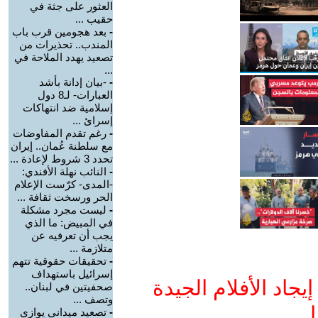
العثور على جثة في
حقيب ...
-
بعد هجومين قرب باب
المندب.. تحذيرات من
تصعيد يهدد الملاحة في
...
-
-بيان إدانة بأشد
العبارات- لـ8 دول
إسلامية ضد انتهاكات
إسرائ ...
-
رغم تقدم المفاوضات
مع سلطنة عُمان.. إيران
تحدد 3 شروط لإعادة ...
-
النائب نهلة الأفندي:
-المدى- كرّست الإعلام
الحر ورسخت ثقافة ...
-
ليست مجرد مشكلة
في المبيض: ما الذي
يجب أن تعرفيه عن
متلازمة ...
-
تحقيقات حقوقية تتهم
إسرائيل باستهداف
جاد الأفلام الجيدة
صحفيتين في لبنان..
وتصف ...
ا
-
تصعيد ميداني يوازي