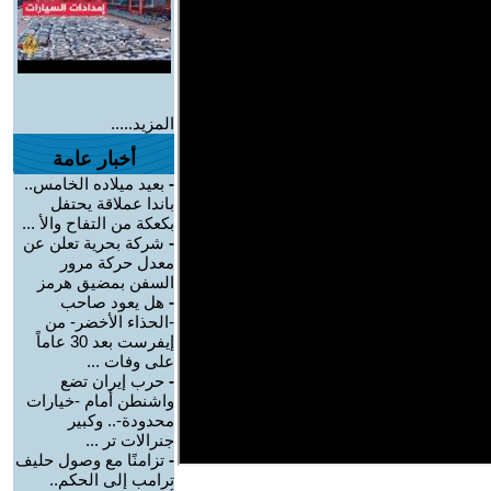
المزيد.....
أخبار عامة
-
بعيد ميلاده الخامس..
باندا عملاقة يحتفل
بكعكة من التفاح والأ ...
-
شركة بحرية تعلن عن
معدل حركة مرور
السفن بمضيق هرمز
-
هل يعود صاحب
-الحذاء الأخضر- من
إيفرست بعد 30 عاماً
على وفات ...
-
حرب إيران تضع
واشنطن أمام -خيارات
محدودة-.. وكبير
جنرالات تر ...
-
تزامنًا مع وصول حليف
ترامب إلى الحكم..