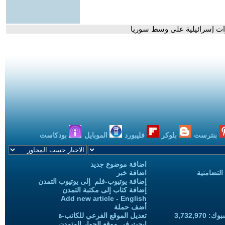
رات إسرائيلية على وسط سوريا
بنترست
بلوكر
فليبورد
الموبايل
بودكاست
اضافة موضوع جديد
التضامنية
اضافة خبر
إضافة يوتيوب-فلم إلى يوتيوب التمدن
إضافة كتاب إلى مكتبة التمدن
Add new article - English
أضف حملة
3,732,97
تعديل الموقع الفرعي للكاتب-ة
ابحث في موقع الحوار المتمدن