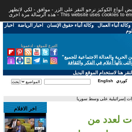
 أنواع الكوكيز نرجو النقر على الزر - موافق - لكي لاتظهر
This website uses cookies to ensure you ge
وكالة أنباء العمال
-
وكالة أنباء حقوق الإنسان
-
اخبار الرياضة
-
اخبار
لوم
التبرع للموقع - ادعمونا
حرية والعدالة الاجتماعية للجميع
"
تى نالها أعلام في الفكر والثقافة
قر هنا لاستخدام الموقع البديل
كوردي
English
رات إسرائيلية على وسط سوريا
اخر الافلام
دت لعدد من