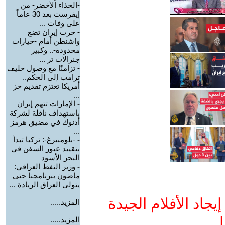
-الحذاء الأخضر- من
إيفرست بعد 30 عاماً
على وفات ...
-
حرب إيران تضع
واشنطن أمام -خيارات
محدودة-.. وكبير
جنرالات تر ...
-
تزامنًا مع وصول حليف
ترامب إلى الحكم..
أمريكا تعتزم تقديم حز
...
-
الإمارات تتهم إيران
باستهداف ناقلة لشركة
أدنوك في مضيق هرمز
...
-
-بلومبيرغ-: تركيا تبدأ
بتقييد عبور السفن في
البحر الأسود
-
وزير النفط العراقي:
ماضون ببرنامجنا حتى
يتولى العراق الريادة ...
جاد الأفلام الجيدة
المزيد.....
ا
المزيد.....