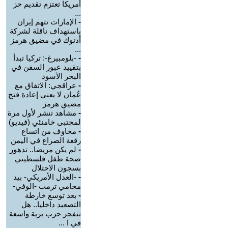
أمريكا تعتزم تقديم حز
...
-
الإمارات تتهم إيران
باستهداف ناقلة لشركة
أدنوك في مضيق هرمز
...
-
-بلومبيرغ-: تركيا تبدأ
بتقييد عبور السفن في
البحر الأسود
-
عراقجي: الاتفاق مع
عُمان لا يعني إعادة فتح
مضيق هرمز
-
مشاهد تنشر لأول مرة
لمجتبى خامنئي (فيديو)
-
مخاوف من اتساع
رقعة الصراع في اليمن
-
لم يكن مريضا.. تدهور
صحة طفل فلسطيني
بسجون الاحتلال
-
-العدل الأمريكي- بيد
محامي ترمب -الوفي-
-
بعد توسع خارطة
التصعيد داخليا.. هل
تنفجر حرب برية واسعة
في ا ...