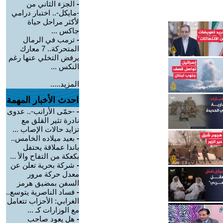
-
الجزء الثاني من
-مايكل-.. اختبار درامي
لأكثر مراحل حياة
جاكس ...
-
ترمب في الرمال
المتحركة.. 7 معارك
يرفض التخلي عنها رغم
النكس ...
المزيد.....
احدث الأخبار المهمة
-
-حمّى الأرانب-.. عدوى
نادرة تثير القلق مع
تزايد حالات الإصاب ...
-
بعيد ميلاده الخامس..
باندا عملاقة يحتفل
بكعكة من التفاح والأ ...
-
شركة بحرية تعلن عن
معدل حركة مرور
السفن بمضيق هرمز
-
فساد الناصرية يتوسع..
الغرابي: الأحزاب تتعامل
مع الوزارات كـ ...
-
هل يعود صاحب