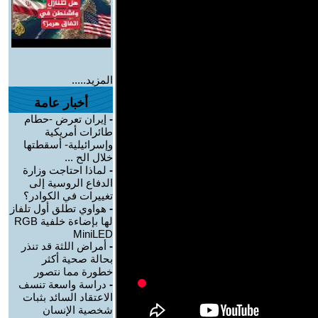
المزيد.....
أخبار عامة
-
إيران تعرض -حطام
طائرات أمريكية
وإسرائيلية- أسقطتها
خلال الح ...
-
لماذا احتاجت وزارة
الدفاع الروسية إلى
تغييرات في الكوادر؟
-
هواوي تطلق أول تلفاز
لها بإضاءة خلفية RGB
MiniLED
-
أمراض اللثة قد تنذر
بحالة صحية أكثر
خطورة مما نتصور
-
دراسة واسعة تنسف
الاعتقاد السائد بثبات
شخصية الإنسان