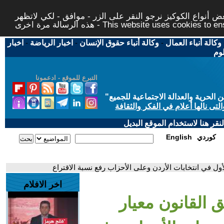
 أنواع الكوكيز نرجو النقر على الزر - موافق - لكي لاتظهر
This website uses cookies to ensure you ge
وكالة أنباء العمال
-
وكالة أنباء حقوق الإنسان
-
اخبار الرياضة
-
اخبار
لوم
التبرع للموقع - ادعمونا
حرية والعدالة الاجتماعية للجميع
"
تى نالها أعلام في الفكر والثقافة
قر هنا لاستخدام الموقع البديل
كوردي
English
اخر الافلام
لـCNN: تطبيق القانون معيار