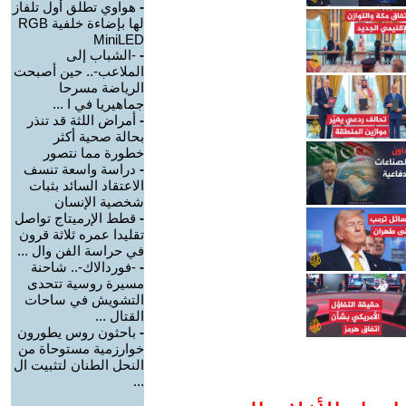
-
هواوي تطلق أول تلفاز
لها بإضاءة خلفية RGB
MiniLED
-
-الشباب إلى
الملاعب-.. حين أصبحت
الرياضة مسرحا
جماهيريا في ا ...
-
أمراض اللثة قد تنذر
بحالة صحية أكثر
خطورة مما نتصور
-
دراسة واسعة تنسف
الاعتقاد السائد بثبات
شخصية الإنسان
-
قطط الإرميتاج تواصل
تقليدا عمره ثلاثة قرون
في حراسة الفن وال ...
-
-فوردالاك-.. شاحنة
مسيرة روسية تتحدى
التشويش في ساحات
القتال ...
-
باحثون روس يطورون
خوارزمية مستوحاة من
النحل الطنان لتثبيت ال
...