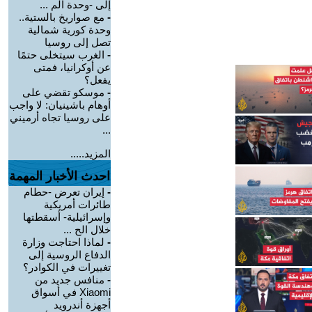
إلى -وحدة الم ...
-
مع صواريخ بالستية..
وحدة كورية شمالية
تصل إلى روسيا
-
الغرب سيتخلى حتمًا
عن أوكرانيا، فمتى
يفعل؟
-
موسكو تقضي على
أوهام باشينيان: لا واجب
على روسيا تجاه أرميني
...
المزيد.....
احدث الأخبار المهمة
-
إيران تعرض -حطام
طائرات أمريكية
وإسرائيلية- أسقطتها
خلال الح ...
-
لماذا احتاجت وزارة
الدفاع الروسية إلى
تغييرات في الكوادر؟
-
منافس جديد من
Xiaomi في أسواق
أجهزة أندرويد