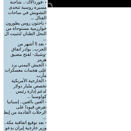
-
-فوردالاك-.. شاحنة
مسيرة روسية تتحدى
التشويش في ساحات
القتال ...
-
باحثون روس يطورون
خوارزمية مستوحاة من
النحل الطنان لتثبيت ال
...
-
بعد 5 أشهر من
الحرب.. بوادر اتفاق
-وشيك- لفتح مضيق
هرمز
-
الجيش اليمني يرد
على هجمات معسكرات
مأرب
-
الخارجية الأمريكية
تخصص مليار دولار
لدعم إدارة رئيس
كولومبيا ...
-
العين بالعين.. إسبانيا
تفرض قيودا على
الرحلات القادمة من إيط
...
-
بعد توقيع اتفاقية مكة..
وزير خارجية إيران يدعو