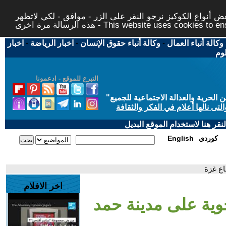
 أنواع الكوكيز نرجو النقر على الزر - موافق - لكي لاتظهر
This website uses cookies to ensure you ge
وكالة أنباء العمال
-
وكالة أنباء حقوق الإنسان
-
اخبار الرياضة
-
اخبار
لوم
التبرع للموقع - ادعمونا
حرية والعدالة الاجتماعية للجميع
"
تى نالها أعلام في الفكر والثقافة
قر هنا لاستخدام الموقع البديل
كوردي
English
اع غزة
اخر الافلام
جوية على مدينة حمد