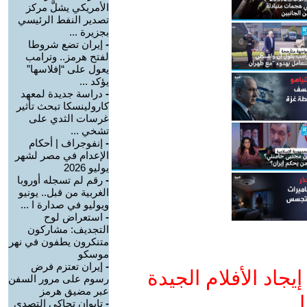
الأمريكي يشلَّ مركز
تصدير النفط الرئيسي
بجزيرة ...
-
إيران تضع شروطا
لفتح هرمز.. وترامب
يعول على “إفلاسها”
يؤكد ...
-
دراسة جديدة لمعهد
كارولينسكا تبحث تأثير
غرسات الثدي على
تشخي ...
-
إنفوجراف | أحكام
الإعدام في مصر لشهر
يوليو 2026
-
رقم لم تسجله أوروبا
الغربية من قبل.. يونيو
ويوليو في صدارة ا ...
-
استعراض لوح
التجديف: مشاركون
متنكرون يطفون في نهر
موسكو
-
إيران تعتزم فرض
جاد الأفلام الجيدة
رسوم على مرور السفن
عبر مضيق هرمز
ا
-
تايوان تحاكي التصدي