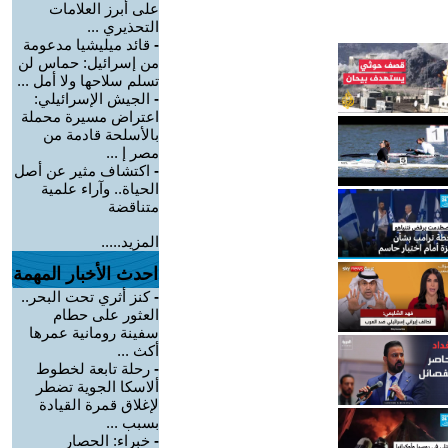
على أبرز العلامات
التحذيري ...
-
قائد ميليشيا مدعومة
من إسرائيل: حماس لن
تسلم سلاحها ولا أمل ...
-
الجيش الإسرائيلي:
اعتراض مسيرة محملة
بالأسلحة قادمة من
مصر إ ...
-
اكتشاف مثير عن أصل
الحياة.. وآراء علمية
متناقضة
المزيد.....
احدث الأخبار المهمة
-
كنز أثري تحت البحر..
العثور على حطام
سفينة رومانية عمرها
أكث ...
-
رحلة تابعة لخطوط
ألاسكا الجوية تضطر
لإغلاق قمرة القيادة
بسبب ...
-
خبراء: الحصار