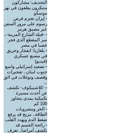
التجديف: مشاركون
متنكرون يطفون في نهر
موسكو
-
إيران تعتزم فرض
رسوم على مرور السفن
عبر مضيق هرمز
-
-قبلة الشارع المريبة-..
سر المقطع الذي فجر
غضبا في مصر
-
بلغاريا: انفجار وحريق
في مصنع عسكري
(فيديو)
-
تصعيد إسرائيلي واسع
جنوب لبنان.. تفجيرات
وقصف وتوغلات في الق
...
-
-كلاشنيكوف- تكشف
عن أحدث مسيرة
تكتيكية بمدى يتجاوز
100 كم
-
الحر ومشروبات
الطاقة.. مزيج قد يرفع
ضغط الدم ويهدد القلب
-
رائحة الجسم قد
تكشف أمراضا.. تعرف