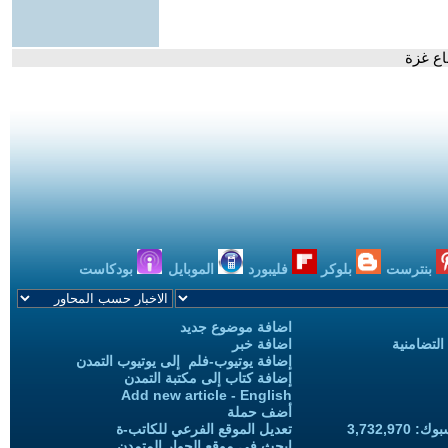
اع غزة
بنترست
بلوكر
فليبورد
الموبايل
بودكاست
اضافة موضوع جديد
التضامنية
اضافة خبر
إضافة يوتيوب-فلم إلى يوتيوب التمدن
إضافة كتاب إلى مكتبة التمدن
Add new article - English
أضف حملة
3,732,97
تعديل الموقع الفرعي للكاتب-ة
ابحث في موقع الحوار المتمدن