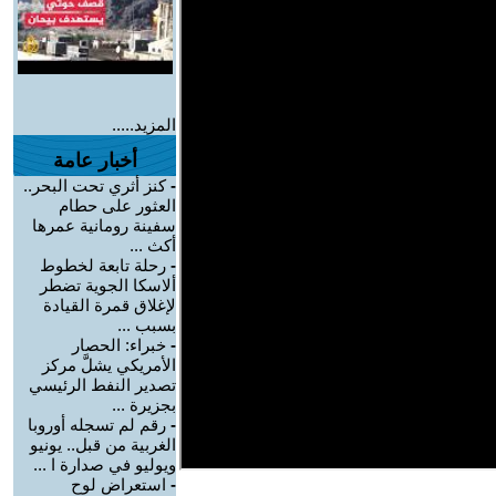
المزيد.....
أخبار عامة
-
كنز أثري تحت البحر..
العثور على حطام
سفينة رومانية عمرها
أكث ...
-
رحلة تابعة لخطوط
ألاسكا الجوية تضطر
لإغلاق قمرة القيادة
بسبب ...
-
خبراء: الحصار
الأمريكي يشلَّ مركز
تصدير النفط الرئيسي
بجزيرة ...
-
رقم لم تسجله أوروبا
الغربية من قبل.. يونيو
ويوليو في صدارة ا ...
-
استعراض لوح