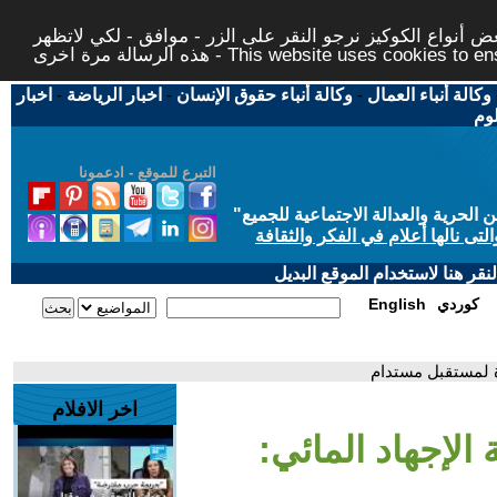
 أنواع الكوكيز نرجو النقر على الزر - موافق - لكي لاتظهر
This website uses cookies to ensure you ge
وكالة أنباء العمال
-
وكالة أنباء حقوق الإنسان
-
اخبار الرياضة
-
اخبار
لوم
التبرع للموقع - ادعمونا
حرية والعدالة الاجتماعية للجميع
"
تى نالها أعلام في الفكر والثقافة
قر هنا لاستخدام الموقع البديل
كوردي
English
رة لمستقبل مستدام
اخر الافلام
الإجهاد المائي: