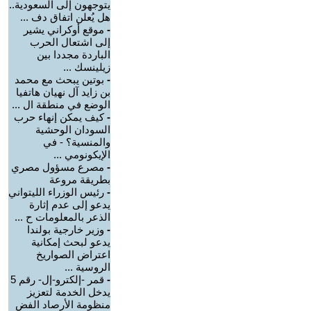
يتوجهون إلى السعودية..
هل يُعلن اتفاق دف ...
-
موقع أوكراني يشير
إلى اشتعال الحرب
الباردة مجددا بين
زيلينسك ...
-
بوتين يبحث مع محمد
بن زايد آل نهيان هاتفيا
الوضع في منطقة ال ...
-
كيف يمكن إنهاء حرب
السودان الوحشية
والمنسية؟ - في
الإيكونومي ...
-
مصرع مسؤول مصري
بطريقة مروعة
-
رئيس الوزراء الليتواني
يدعو إلى عدم إثارة
الذعر بالمعلومات ح ...
-
وزير خارجية بولندا
يدعو لبحث إمكانية
اعتراض الصواريخ
الروسية ...
-
قمر -إلكترو-إل- رقم 5
يدخل الخدمة لتعزيز
منظومة الأرصاد الفض