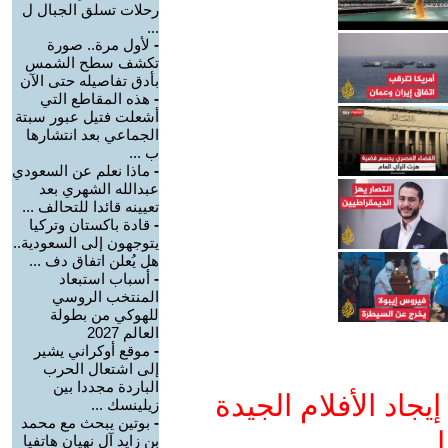
رحلات تسلق الجبال ل
...
-
لأول مرة.. صورة
تكشف سطح الشمس
بأدق تفاصيله حتى الآن
-
هذه المقاطع التي
أشعلت فتيل عبور سبتة
الجماعي بعد انتشارها
ب ...
-
ماذا نعلم عن السعودي
عبدالله الشهري بعد
تعيينه قائدا للتحالف ...
-
قادة باكستان وتركيا
يتوجهون إلى السعودية..
هل يُعلن اتفاق دف ...
-
أسباب استبعاد
المنتخب الروسي
للهوكي من بطولة
العالم 2027
-
موقع أوكراني يشير
إلى اشتعال الحرب
الباردة مجددا بين
جاد الأفلام الجيدة
زيلينسك ...
-
بوتين يبحث مع محمد
ا
بن زايد آل نهيان هاتفيا