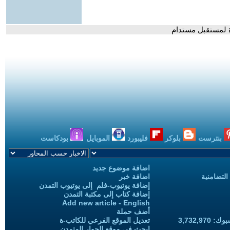
رة لمستقبل مستدام
بنترست
بلوكر
فليبورد
الموبايل
بودكاست
اضافة موضوع جديد
التضامنية
اضافة خبر
إضافة يوتيوب-فلم إلى يوتيوب التمدن
إضافة كتاب إلى مكتبة التمدن
Add new article - English
أضف حملة
3,732,97
تعديل الموقع الفرعي للكاتب-ة
ابحث في موقع الحوار المتمدن