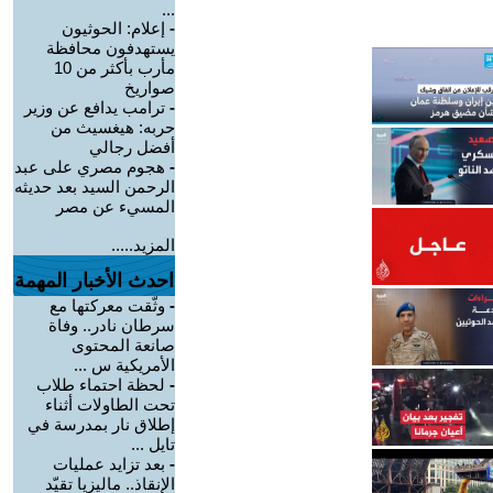
...
-
إعلام: الحوثيون
يستهدفون محافظة
مأرب بأكثر من 10
صواريخ
-
ترامب يدافع عن وزير
حربه: هيغسيث من
أفضل رجالي
-
هجوم مصري على عبد
الرحمن السيد بعد حديثه
المسيء عن مصر
المزيد.....
احدث الأخبار المهمة
-
وثّقت معركتها مع
سرطان نادر.. وفاة
صانعة المحتوى
الأمريكية س ...
-
لحظة احتماء طلاب
تحت الطاولات أثناء
إطلاق نار بمدرسة في
تايل ...
-
بعد تزايد عمليات
الإنقاذ.. ماليزيا تقيّد