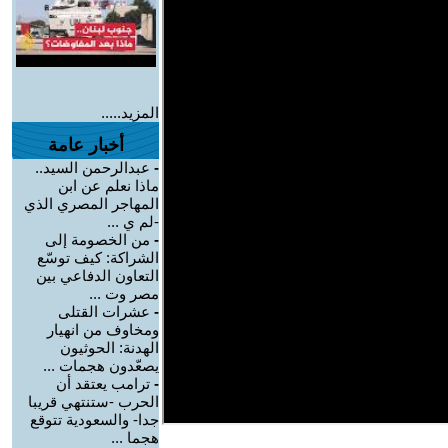
المزيد.....
أخبار عامة
-
عبدالرحمن السيد..
ماذا نعلم عن ابن
المهاجر المصري الذي
-لم ي ...
-
من الخصومة إلى
الشراكة: كيف توسّع
التعاون الدفاعي بين
مصر وت ...
-
عشرات القتلى
ومخاوف من انهيار
الهدنة: الحوثيون
يصعّدون هجمات ...
-
ترامب يعتقد أن
الحرب -ستنتهي قريبا
جدا- والسعودية تتوقع
هجما ...