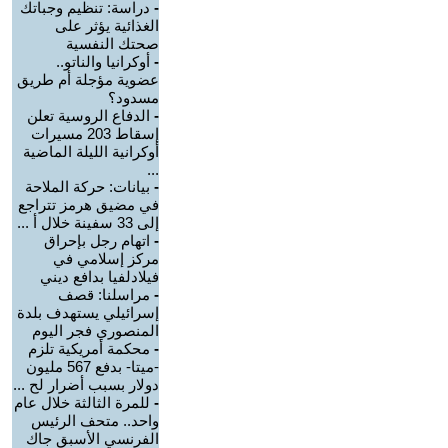
-
دراسة: تنظيم وجباتك
الغذائية يؤثر على
صحتك النفسية
-
أوكرانيا والناتو..
عضوية مؤجلة أم طريق
مسدود؟
-
الدفاع الروسية تعلن
إسقاط 203 مسيرات
أوكرانية الليلة الماضية
...
-
بيانات: حركة الملاحة
في مضيق هرمز تتراجع
إلى 33 سفينة خلال أ ...
-
اتهام رجل بإحراق
مركز إسلامي في
فيلادلفيا بدافع ديني
-
مراسلنا: قصف
إسرائيلي يستهدف بلدة
المنصوري فجر اليوم
-
محكمة أمريكية تلزم
-ميتا- بدفع 567 مليون
دولار بسبب أضرار لح ...
-
للمرة الثالثة خلال عام
واحد.. متحف الرئيس
الفرنسي الأسبق جاك