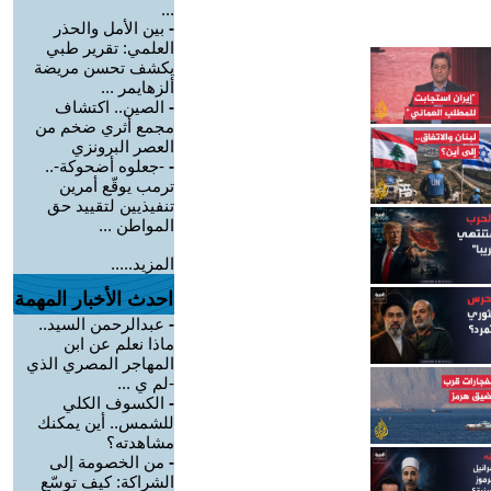
...
-
بين الأمل والحذر
العلمي: تقرير طبي
يكشف تحسن مريضة
ألزهايمر ...
-
الصين.. اكتشاف
مجمع أثري ضخم من
العصر البرونزي
-
-جعلوه أضحوكة-..
ترمب يوقّع أمرين
تنفيذيين لتقييد حق
المواطن ...
المزيد.....
احدث الأخبار المهمة
-
عبدالرحمن السيد..
ماذا نعلم عن ابن
المهاجر المصري الذي
-لم ي ...
-
الكسوف الكلي
للشمس.. أين يمكنك
مشاهدته؟
-
من الخصومة إلى
الشراكة: كيف توسّع