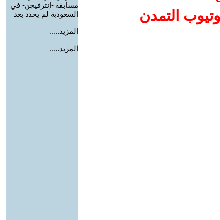
مسابقة -إنترفيجن- في
وتيوب التمدن
السعودية لم يحدد بعد
المزيد.....
المزيد.....