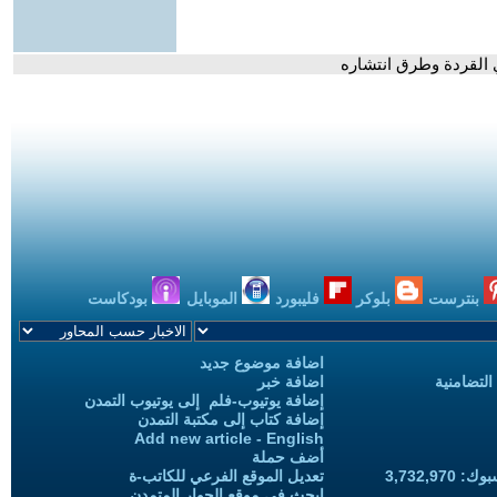
 القردة وطرق انتشاره
بنترست
بلوكر
فليبورد
الموبايل
بودكاست
اضافة موضوع جديد
التضامنية
اضافة خبر
إضافة يوتيوب-فلم إلى يوتيوب التمدن
إضافة كتاب إلى مكتبة التمدن
Add new article - English
أضف حملة
3,732,97
تعديل الموقع الفرعي للكاتب-ة
ابحث في موقع الحوار المتمدن