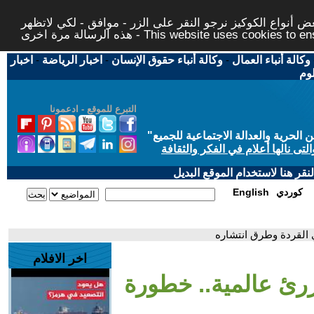
 أنواع الكوكيز نرجو النقر على الزر - موافق - لكي لاتظهر
This website uses cookies to ensure you ge
وكالة أنباء العمال
-
وكالة أنباء حقوق الإنسان
-
اخبار الرياضة
-
اخبار
لوم
التبرع للموقع - ادعمونا
حرية والعدالة الاجتماعية للجميع
"
تى نالها أعلام في الفكر والثقافة
قر هنا لاستخدام الموقع البديل
كوردي
English
 القردة وطرق انتشاره
اخر الافلام
ررئ عالمية.. خطورة