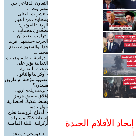
التعاون الدفاعي بين
مصر وت ...
-
عشرات القتلى
ومخاوف من انهيار
الهدنة: الحوثيون
يصعّدون هجمات ...
-
ترامب يعتقد أن
الحرب -ستنتهي قريبا
جدا- والسعودية تتوقع
هجما ...
-
دراسة: تنظيم وجباتك
الغذائية يؤثر على
صحتك النفسية
-
أوكرانيا والناتو..
عضوية مؤجلة أم طريق
مسدود؟
-
ترمب يلمح لإنهاء
إغلاق مضيق هرمز
وسط شكوك اقتصادية
حول جدية ...
-
الدفاع الروسية تعلن
إسقاط 203 مسيرات
جاد الأفلام الجيدة
أوكرانية الليلة الماضية
...
ا
-
-نوفوستي-: موعد