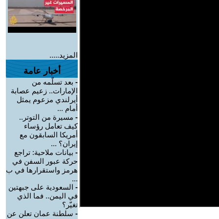
المزيد.....
أخبار عامة
-
بعد تسلّمه من
الإمارات.. زعيم عصابة
أيرلندي مزعوم يمثل
أمام ...
-
مسيرة من التوتر..
كيف تعامل رؤساء
أمريكا السابقون مع
إيران؟ ...
-
بيانات ملاحية: تراجع
حركة عبور السفن في
هرمز واستقرارها في ب
...
-
السعودية على جبهتين
في اليمن.. فما الذي
تغيّر؟
-
سلطنة عمان تعلن عن