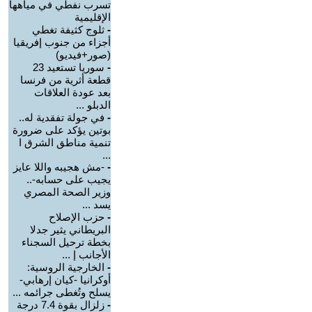
تسرب نفطي في مياهها
الإقليمية
-
ثلوج كثيفة تغطي
أجزاء من جنوب إفريقيا
(صور+فيديو)
-
سوريا تستعيد 23
قطعة أثرية من فرنسا
بعد عودة العلاقات
الدبلو ...
-
في جولة تفقدية له..
بوتين يؤكد على ضرورة
تنمية مناطق الشرق ا
...
-
-مش هجيبه واللا عايز
يجيب على حسابه-..
وزير الصحة المصري
يسد ...
-
حزب الإصلاح
البريطاني يثير جدلا
بخطة ترحيل السجناء
الأجانب إ ...
-
الخارجية الروسية:
أوكرانيا -كيان إرهابي-
يسلح وتُغطى جرائمه ...
-
زلزال بقوة 7.4 درجة