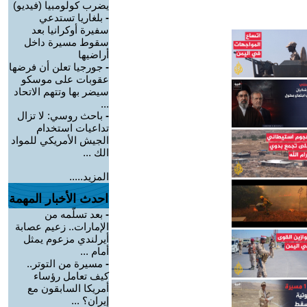
يضرب كولومبيا (فيديو)
-
بلغاريا تستدعي
سفيرة أوكرانيا بعد
سقوط مسيرة داخل
أراضيها
-
جورجيا تعلن أن فرضها
عقوبات على موسكو
سيضر بها وتتهم الاتحاد
...
-
باحث روسي: لا تزال
تداعيات استخدام
الجيش الأمريكي للمواد
الك ...
المزيد.....
احدث الأخبار المهمة
-
بعد تسلّمه من
الإمارات.. زعيم عصابة
أيرلندي مزعوم يمثل
أمام ...
-
مسيرة من التوتر..
كيف تعامل رؤساء
أمريكا السابقون مع
إيران؟ ...