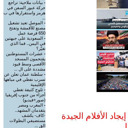
-
بيانات ملاحية: تراجع
حركة عبور السفن في
هرمز واستقرارها في ب
...
-
الموصل تعيد تشغيل
مصنع للأقمشة وتفتح
650 فرصة عمل
-
السعودية على جبهتين
في اليمن.. فما الذي
تغيّر؟
-
عشرات المستوطنين
يقتحمون المسجد
الأقصى وسط قيود
مشددة على ال ...
-
سلطنة عمان تعلن عن
تسرب نفطي في مياهها
الإقليمية
-
ثلوج كثيفة تغطي
أجزاء من جنوب إفريقيا
(صور+فيديو)
-
المغرب ومصر
يتقدمان المشهد..
جاد الأفلام الجيدة
-كاف- يكشف
مستضيفي البطولات
ا
الق ...