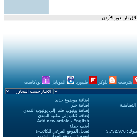
ق نار بغور الأردن
بنترست
بلوكر
فليبورد
الموبايل
بودكاست
اضافة موضوع جديد
التضامنية
اضافة خبر
إضافة يوتيوب-فلم إلى يوتيوب التمدن
إضافة كتاب إلى مكتبة التمدن
Add new article - English
أضف حملة
3,732,97
تعديل الموقع الفرعي للكاتب-ة
ابحث في موقع الحوار المتمدن