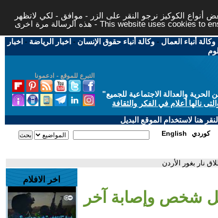
 أنواع الكوكيز نرجو النقر على الزر - موافق - لكي لاتظهر
This website uses cookies to ensure you ge
وكالة أنباء العمال
-
وكالة أنباء حقوق الإنسان
-
اخبار الرياضة
-
اخبار
لوم
التبرع للموقع - ادعمونا
حرية والعدالة الاجتماعية للجميع
"
تى نالها أعلام في الفكر والثقافة
قر هنا لاستخدام الموقع البديل
كوردي
English
ق نار بغور الأردن
اخر الافلام
قتل شخص وإصابة آخر