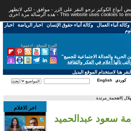
 أنواع الكوكيز نرجو النقر على الزر - موافق - لكي لاتظهر
This website uses cookies to ensure you ge
وكالة أنباء العمال
-
وكالة أنباء حقوق الإنسان
-
اخبار الرياضة
-
اخبار
لوم
التبرع للموقع - ادعمونا
حرية والعدالة الاجتماعية للجميع
"
تى نالها أعلام في الفكر والثقافة
قر هنا لاستخدام الموقع البديل
كوردي
English
هلال |#هجمة_مرتدة
اخر الافلام
مة سعود عبدالحميد