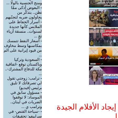
ومنح الجنسية بالولا ...
-
البعوض أذكى ممّا
تظن.. يتذكّر من
يحاولون ضربه لتجنّبهم
-
أسرار الحفاظ على
الملابس كأنها جديدة
لسنوات.. منسقة أزياء
تج ...
-
أسعار النفط تتمسك
بمكاسبها وسط مخاوف
من قيود إيرانية على الم
...
-
السعودية وتركيا
وباكستان توقع -اتفاقية
مكة للدفاع المشترك-..
...
-
ترامب: زوجتي تقول
لي تصرفاتك لا تليق
برئيس (فيديو)
-
مسؤول سابق في
الموساد: لا توقفوا
الضربات في لبنان..
جاد الأفلام الجيدة
وترامب ي ...
-
-سياحة القنص- في
ا
سراييفو: تحقيقات