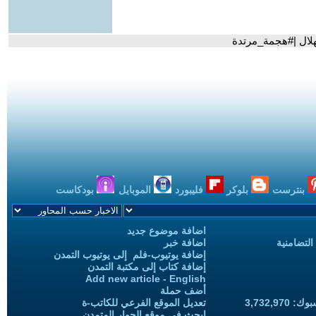
هلال |#هجمة_مرتدة
بنترست
بلوكر
فليبورد
الموبايل
بودكاست
اضافة موضوع جديد
التضامنية
اضافة خبر
إضافة يوتيوب-فلم إلى يوتيوب التمدن
إضافة كتاب إلى مكتبة التمدن
Add new article - English
أضف حملة
3,732,97
تعديل الموقع الفرعي للكاتب-ة
ابحث في موقع الحوار المتمدن