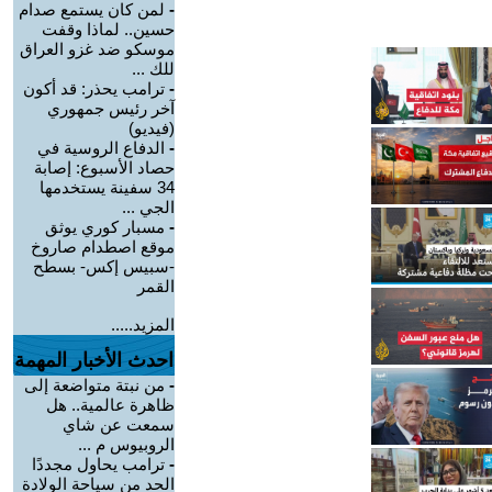
-
لمن كان يستمع صدام
حسين.. لماذا وقفت
موسكو ضد غزو العراق
للك ...
-
ترامب يحذر: قد أكون
آخر رئيس جمهوري
(فيديو)
-
الدفاع الروسية في
حصاد الأسبوع: إصابة
34 سفينة يستخدمها
الجي ...
-
مسبار كوري يوثق
موقع اصطدام صاروخ
-سبيس إكس- بسطح
القمر
المزيد.....
احدث الأخبار المهمة
-
من نبتة متواضعة إلى
ظاهرة عالمية.. هل
سمعت عن شاي
الروبيوس م ...
-
ترامب يحاول مجددًا
الحد من سياحة الولادة