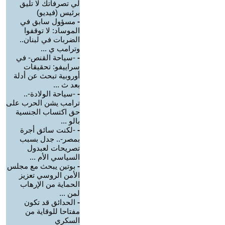
لي تصرفاتك لا تليق
برئيس (فيديو)
-
مسؤول سابق في
الموساد: لا توقفوا
الضربات في لبنان..
وترامب ي ...
-
-سياحة القنص- في
سراييفو: تحقيقات
أوروبية تبحث عن أدلة
بعد ث ...
-
-سياحة الولادة-..
ترامب يشن الحرب على
حق اكتساب الجنسية
بالو ...
-
-لكنت سائق أجرة
بمصر-.. جدل بسبب
تصريحات لعبدول
السياسي الأم ...
-
بوتين يبحث مع مجلس
الأمن الروسي تعزيز
الحماية من الإرهاب
لمن ...
-
الحدائق قد تكون
مفتاحا للوقاية من
السكري