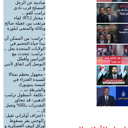
صادمة عن الرجل
المسلح قرب نادي
ترامب للغو ...
-
مختار لـRT: لقاء
مرتقب بين عقيلة صالح
وتكالة والمنفي لبلورة
...
-
ترامب: من الممكن أن
تبدأ حياة الجحيم في
الولايات المتحدة بحل ...
-
ترامب: نتحدث مع
الإيرانيين وأفضّل
التوصل إلى اتفاق لأنني
لا ...
-
مجهول يحطم تمثالا
للسيدة العذراء في
كنيسة بنيويورك
والشرطة ت ...
-
تكلفة -أسطول ترامب
الذهبي- قد تتجاوز
التقديرات بـ50% وتصل
إل ...
-
اعتراف أوكراني ثقيل:
زالوجني يقر بسقوط
أوراق كييف العسكرية و