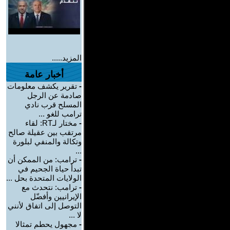
المزيد.....
أخبار عامة
-
تقرير يكشف معلومات
صادمة عن الرجل
المسلح قرب نادي
ترامب للغو ...
-
مختار لـRT: لقاء
مرتقب بين عقيلة صالح
وتكالة والمنفي لبلورة
...
-
ترامب: من الممكن أن
تبدأ حياة الجحيم في
الولايات المتحدة بحل ...
-
ترامب: نتحدث مع
الإيرانيين وأفضّل
التوصل إلى اتفاق لأنني
لا ...
-
مجهول يحطم تمثالا