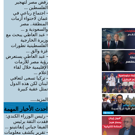
رفض مصر لتهجير
الفلسطين ...
-
اجتماع رباعي في
عمان لاحتواء أزمات
المنطقة.. مصر
والسعودية و ...
-
عبد العاطي يبحث مع
وزيرة الخارجية
الفلسطينية تطورات
غزة والق ...
-
عبد العاطي يستعرض
رؤية مصر للأزمات
الإقليمية خلال لقاء
إعلام ...
-
تركيا تسعى لتعافي
لبنان لكن هذه الدول
تمثل عقبة كبيرة
المزيد.....
احدث الأخبار المهمة
-
رئيس الوزراء الكندي:
فقدت الثقة برئيس
الفيفا جياني إنفانتينو ...
-
تقرير يكشف معلومات