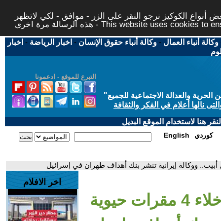
 أنواع الكوكيز نرجو النقر على الزر - موافق - لكي لاتظهر
This website uses cookies to ensure you ge
وكالة أنباء العمال
-
وكالة أنباء حقوق الإنسان
-
اخبار الرياضة
-
اخبار
لوم
التبرع للموقع - ادعمونا
حرية والعدالة الاجتماعية للجميع
"
تى نالها أعلام في الفكر والثقافة
قر هنا لاستخدام الموقع البديل
كوردي
English
اخر الافلام
- مصادر العربية تفيد بإخلاء 4 مقرات حيوية