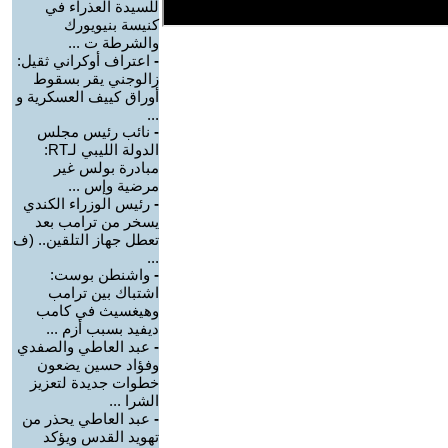
للسيدة العذراء في
كنيسة بنيويورك
والشرطة ت ...
-
اعتراف أوكراني ثقيل:
زالوجني يقر بسقوط
أوراق كييف العسكرية و
...
-
نائب رئيس مجلس
الدولة الليبي لـRT:
مبادرة بولس غير
مرضية وإس ...
-
رئيس الوزراء الكندي
يسخر من ترامب بعد
تعطل جهاز التلقين.. (ف
...
-
واشنطن بوست:
اشتباك بين ترامب
وهيغسيث في كامب
ديفيد بسبب أزم ...
-
عبد العاطي والصفدي
وفؤاد حسين يضعون
خطوات جديدة لتعزيز
الشرا ...
-
عبد العاطي يحذر من
تهويد القدس ويؤكد