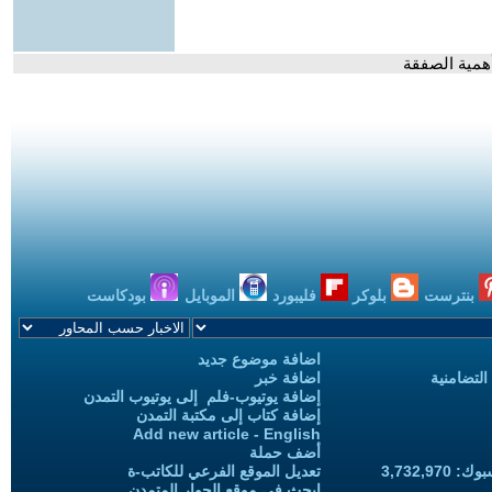
بنترست
بلوكر
فليبورد
الموبايل
بودكاست
اضافة موضوع جديد
التضامنية
اضافة خبر
إضافة يوتيوب-فلم إلى يوتيوب التمدن
إضافة كتاب إلى مكتبة التمدن
Add new article - English
أضف حملة
3,732,97
تعديل الموقع الفرعي للكاتب-ة
ابحث في موقع الحوار المتمدن