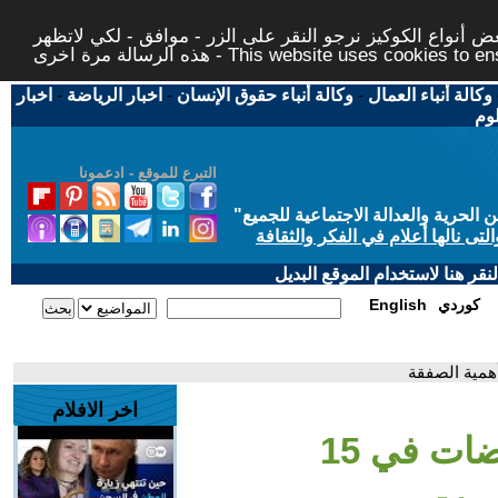
 أنواع الكوكيز نرجو النقر على الزر - موافق - لكي لاتظهر
This website uses cookies to ensure you ge
وكالة أنباء العمال
-
وكالة أنباء حقوق الإنسان
-
اخبار الرياضة
-
اخبار
لوم
التبرع للموقع - ادعمونا
حرية والعدالة الاجتماعية للجميع
"
تى نالها أعلام في الفكر والثقافة
قر هنا لاستخدام الموقع البديل
كوردي
English
اخر الافلام
- جولة مفاوضات في 15