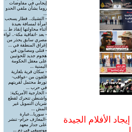
إيجابي في مفاوضات
روما بشأن ملفي الحدو
...
-
التشيك.. قطار يسحب
امرأة لمسافة بعيدة
أثناء محاولتها إنقاذ ط ...
-
بعد -اتفاقية مكة-.. لواء
مصري سابق يحذر من
إغراق المنطقة في ...
-
قتلى ومصابون في
هجوم جديد للحوثيين
على معقل الحكومة
اليمنية ...
-
سكان قرية بلغارية
قلقون من -عواقب-
تورط محتمل لقريتهم
في حرب ...
-
الخارجية الأمريكية:
واشنطن تتحرك لقطع
شريان التمويل غير
المش ...
-
سوريا...عبارة
جاد الأفلام الجيدة
-المعازف حرام- تنشر
على جدار معهد
ا
موسيقي في دم ...