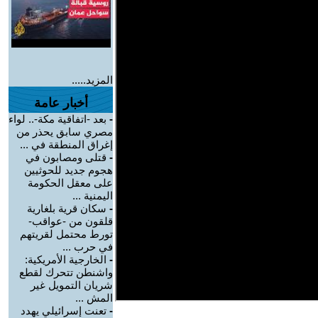
المزيد.....
أخبار عامة
-
بعد -اتفاقية مكة-.. لواء
مصري سابق يحذر من
إغراق المنطقة في ...
-
قتلى ومصابون في
هجوم جديد للحوثيين
على معقل الحكومة
اليمنية ...
-
سكان قرية بلغارية
قلقون من -عواقب-
تورط محتمل لقريتهم
في حرب ...
-
الخارجية الأمريكية:
واشنطن تتحرك لقطع
شريان التمويل غير
المش ...
-
تعنت إسرائيلي يهدد