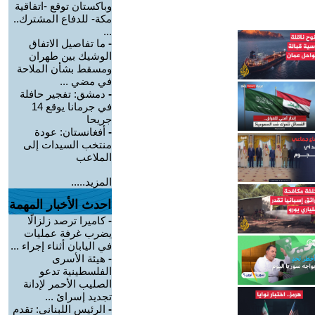
وباكستان توقع -اتفاقية
مكة- للدفاع المشترك..
...
-
ما تفاصيل الاتفاق
الوشيك بين طهران
ومسقط بشأن الملاحة
في مضي ...
-
دمشق: تفجير حافلة
في جرمانا يوقع 14
جريحا
-
أفغانستان: عودة
منتخب السيدات إلى
الملاعب
المزيد.....
احدث الأخبار المهمة
-
كاميرا ترصد زلزالًا
يضرب غرفة عمليات
في اليابان أثناء إجراء ...
-
هيئة الأسرى
الفلسطينية تدعو
الصليب الأحمر لإدانة
تجديد إسرائ ...
-
الرئيس اللبناني: تقدم