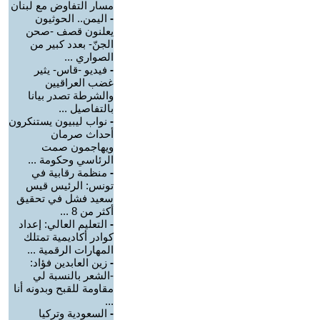
مسار التفاوض مع لبنان
-
اليمن.. الحوثيون
يعلنون قصف -صحن
الجنّ- بعدد كبير من
الصواري ...
-
فيديو -قاس- يثير
غضب العراقيين
والشرطة تصدر بيانا
بالتفاصيل ...
-
نواب ليبيون يستنكرون
أحداث صرمان
ويهاجمون صمت
الرئاسي وحكومة ...
-
منظمة رقابية في
تونس: الرئيس قيس
سعيد فشل في تحقيق
أكثر من 8 ...
-
التعليم العالي: إعداد
كوادر أكاديمية تمتلك
المهارات الرقمية ...
-
زين العابدين فؤاد:
-الشعر بالنسبة لي
مقاومة للقبح وبدونه أنا
...
-
السعودية وتركيا