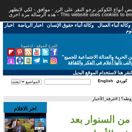
 أنواع الكوكيز نرجو النقر على الزر - موافق - لكي لاتظهر
This website uses cookies to ensure you ge
وكالة أنباء العمال
-
وكالة أنباء حقوق الإنسان
-
اخبار الرياضة
-
اخبار
لوم
التبرع للموقع - ادعمونا
حرية والعدالة الاجتماعية للجميع
"
تى نالها أعلام في الفكر والثقافة
قر هنا لاستخدام الموقع البديل
كوردي
English
وطه؟ | #غرفة_الأخبار
اخر الافلام
من السنوار بعد