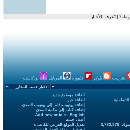
وطه؟ | #غرفة_الأخبار
بنترست
بلوكر
فليبورد
الموبايل
بودكاست
اضافة موضوع جديد
التضامنية
اضافة خبر
إضافة يوتيوب-فلم إلى يوتيوب التمدن
إضافة كتاب إلى مكتبة التمدن
Add new article - English
أضف حملة
3,732,97
تعديل الموقع الفرعي للكاتب-ة
ابحث في موقع الحوار المتمدن