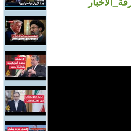
فة_الأخبار