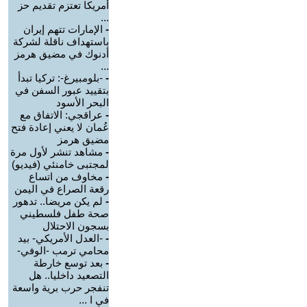
أمريكا تعتزم تقديم حز
...
-
الإمارات تتهم إيران
باستهداف ناقلة لشركة
أدنوك في مضيق هرمز
...
-
-بلومبيرغ-: تركيا تبدأ
بتقييد عبور السفن في
البحر الأسود
-
عراقجي: الاتفاق مع
عُمان لا يعني إعادة فتح
مضيق هرمز
-
مشاهد تنشر لأول مرة
لمجتبى خامنئي (فيديو)
-
مخاوف من اتساع
رقعة الصراع في اليمن
-
لم يكن مريضا.. تدهور
صحة طفل فلسطيني
بسجون الاحتلال
-
-العدل الأمريكي- بيد
محامي ترمب -الوفي-
-
بعد توسع خارطة
التصعيد داخليا.. هل
تنفجر حرب برية واسعة
في ا ...