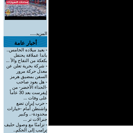
المزيد.....
أخبار عامة
-
بعيد ميلاده الخامس..
باندا عملاقة يحتفل
بكعكة من التفاح والأ ...
-
شركة بحرية تعلن عن
معدل حركة مرور
السفن بمضيق هرمز
-
هل يعود صاحب
-الحذاء الأخضر- من
إيفرست بعد 30 عاماً
على وفات ...
-
حرب إيران تضع
واشنطن أمام -خيارات
محدودة-.. وكبير
جنرالات تر ...
-
تزامنًا مع وصول حليف
ترامب إلى الحكم..