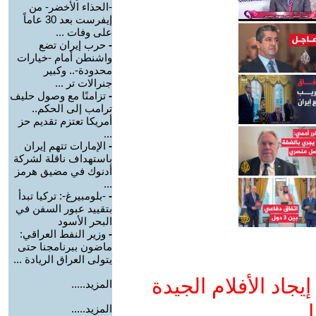
-الحذاء الأخضر- من
إيفرست بعد 30 عاماً
على وفات ...
-
حرب إيران تضع
واشنطن أمام -خيارات
محدودة-.. وكبير
جنرالات تر ...
-
تزامنًا مع وصول حليف
ترامب إلى الحكم..
أمريكا تعتزم تقديم حز
...
-
الإمارات تتهم إيران
باستهداف ناقلة لشركة
أدنوك في مضيق هرمز
...
-
-بلومبيرغ-: تركيا تبدأ
بتقييد عبور السفن في
البحر الأسود
-
وزير النفط العراقي:
ماضون ببرنامجنا حتى
يتولى العراق الريادة ...
جاد الأفلام الجيدة
المزيد.....
ا
المزيد.....