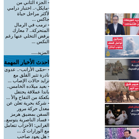
-
الجزء الثاني من
-مايكل-.. اختبار درامي
لأكثر مراحل حياة
جاكس ...
-
ترمب في الرمال
المتحركة.. 7 معارك
يرفض التخلي عنها رغم
النكس ...
المزيد.....
احدث الأخبار المهمة
-
-حمّى الأرانب-.. عدوى
نادرة تثير القلق مع
تزايد حالات الإصاب ...
-
بعيد ميلاده الخامس..
باندا عملاقة يحتفل
بكعكة من التفاح والأ ...
-
شركة بحرية تعلن عن
معدل حركة مرور
السفن بمضيق هرمز
-
فساد الناصرية يتوسع..
الغرابي: الأحزاب تتعامل
مع الوزارات كـ ...
-
هل يعود صاحب