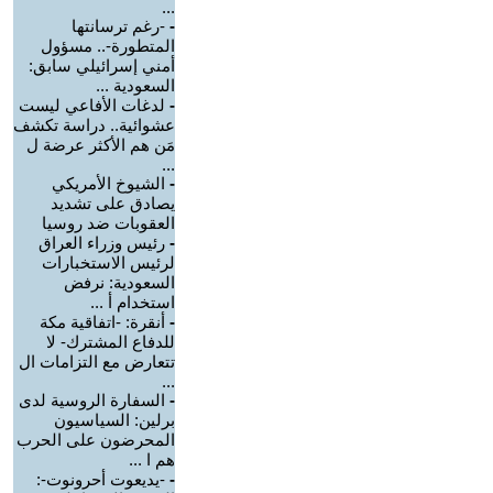
...
-
-رغم ترسانتها
المتطورة-.. مسؤول
أمني إسرائيلي سابق:
السعودية ...
-
لدغات الأفاعي ليست
عشوائية.. دراسة تكشف
مَن هم الأكثر عرضة ل
...
-
الشيوخ الأمريكي
يصادق على تشديد
العقوبات ضد روسيا
-
رئيس وزراء العراق
لرئيس الاستخبارات
السعودية: نرفض
استخدام أ ...
-
أنقرة: -اتفاقية مكة
للدفاع المشترك- لا
تتعارض مع التزامات ال
...
-
السفارة الروسية لدى
برلين: السياسيون
المحرضون على الحرب
هم ا ...
-
-يديعوت أحرونوت-: