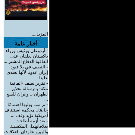
المزيد.....
أخبار عامة
-
أردوغان ورئيس وزراء
باكستان يعلقان على
اتفاقية الدفاع المشتر ...
-
النصف في بلا قيود:
إيران عدونا لأنّها تعتدي
علينا
-
تقرير يصف -اتفاقية
مكة- بـ-رسالة تحذير
لطهران-.. وإيران للسع
...
-
ترامب يوليها اهتمامًا
خاصًا.. محكمة استئناف
أمريكية تؤيد وقف ...
-
بعد أزمة أطاحت
بعلاقاتهما.. المكسيك
والبيرو تعاودان العلاقات