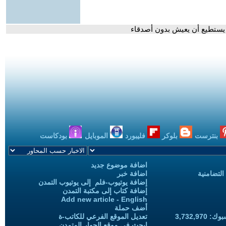
ص يستطيع أن يعيش بدون أصدقاء
بنترست
بلوكر
فليبورد
الموبايل
بودكاست
اضافة موضوع جديد
التضامنية
اضافة خبر
إضافة يوتيوب-فلم إلى يوتيوب التمدن
إضافة كتاب إلى مكتبة التمدن
Add new article - English
أضف حملة
3,732,97
تعديل الموقع الفرعي للكاتب-ة
ابحث في موقع الحوار المتمدن