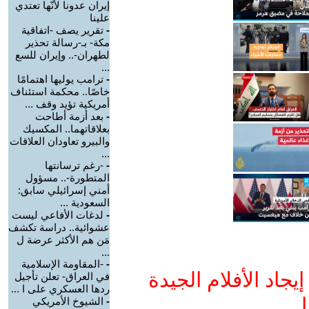
إيران عدونا لأنّها تعتدي
علينا
-
تقرير يصف -اتفاقية
مكة- بـ-رسالة تحذير
لطهران-.. وإيران للسع
...
-
ترامب يوليها اهتمامًا
خاصًا.. محكمة استئناف
أمريكية تؤيد وقف ...
-
بعد أزمة أطاحت
بعلاقاتهما.. المكسيك
والبيرو تعاودان العلاقات
...
-
-رغم ترسانتها
المتطورة-.. مسؤول
أمني إسرائيلي سابق:
السعودية ...
-
لدغات الأفاعي ليست
عشوائية.. دراسة تكشف
مَن هم الأكثر عرضة ل
...
-
-المقاومة الإسلامية
جاد الأفلام الجيدة
في العراق- تعلن تأجيل
ردها العسكري على ا ...
ا
-
الشيوخ الأمريكي