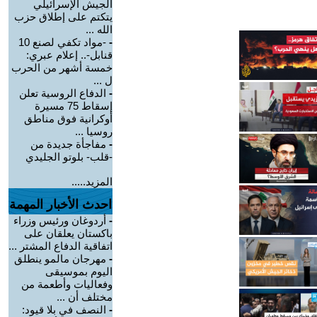
الجيش الإسرائيلي
يتكتم على إطلاق حزب
الله ...
-
-مواد تكفي لصنع 10
قنابل-.. إعلام عبري:
خمسة أشهر من الحرب
ل ...
-
الدفاع الروسية تعلن
إسقاط 75 مسيرة
أوكرانية فوق مناطق
روسيا ...
-
مفاجأة جديدة من
-قلب- بلوتو الجليدي
المزيد.....
احدث الأخبار المهمة
-
أردوغان ورئيس وزراء
باكستان يعلقان على
اتفاقية الدفاع المشتر ...
-
مهرجان مالمو ينطلق
اليوم بموسيقى
وفعاليات وأطعمة من
مختلف أن ...
-
النصف في بلا قيود: