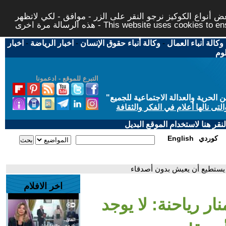
 أنواع الكوكيز نرجو النقر على الزر - موافق - لكي لاتظهر
This website uses cookies to ensure you ge
وكالة أنباء العمال
-
وكالة أنباء حقوق الإنسان
-
اخبار الرياضة
-
اخبار
لوم
التبرع للموقع - ادعمونا
حرية والعدالة الاجتماعية للجميع
"
تى نالها أعلام في الفكر والثقافة
قر هنا لاستخدام الموقع البديل
كوردي
English
ص يستطيع أن يعيش بدون أصدقاء
اخر الافلام
ار رياحنة: لا يوجد