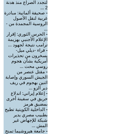
لتجدد الصراع منذ هدنة
2 ...
-
صحيفة ألمانية: مبادرة
غربية لنقل الأصول
الروسية المجمدة من -
...
-
الحرس الثوري: إقرار
الإعلام الأجنبي بهزيمة
ترامب نتيجة لجهود ...
-
قراء -ديلي ميل-
يسخرون من تحذيرات
أمريكية بشأن هجوم
روسي محت ...
-
مقتل عنصر من
الجيش السوري وإصابة
اثنين بهجوم في ريف
دير الزو ...
-
إعلام إيراني: اندلاع
حريق في سفينة أخرى
بمضيق هرمز
-
الداخلية الكويتية تطيح
بطبيب مصري يدير
شبكة للإجهاض غير
المش ...
-
جامعة هيروشيما تمنح