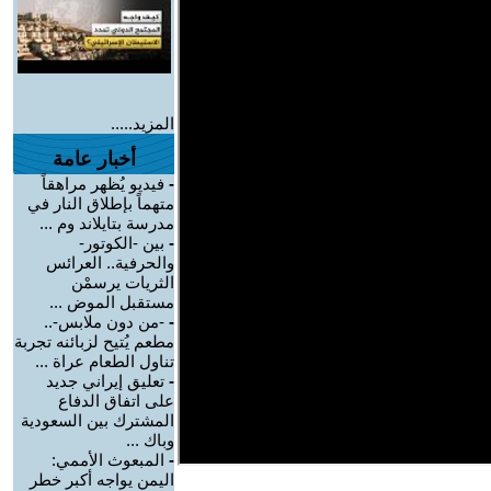
المزيد.....
أخبار عامة
-
فيديو يُظهر مراهقاً
متهماً بإطلاق النار في
مدرسة بتايلاند وم ...
-
بين -الكوتور-
والحرفية.. العرائس
الثريات يرسمْن
مستقبل الموض ...
-
-من دون ملابس-..
مطعم يُتيح لزبائنه تجربة
تناول الطعام عراة ...
-
تعليق إيراني جديد
على اتفاق الدفاع
المشترك بين السعودية
وباك ...
-
المبعوث الأممي:
اليمن يواجه أكبر خطر