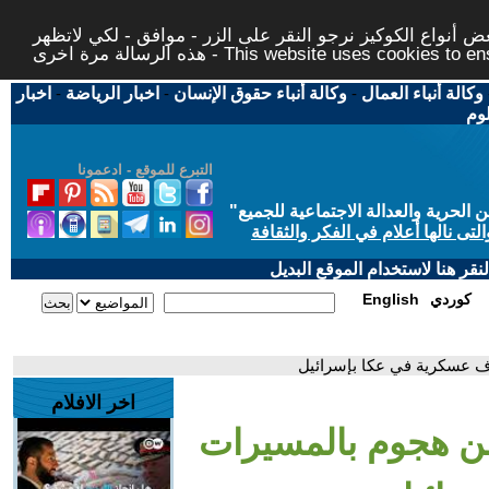
 أنواع الكوكيز نرجو النقر على الزر - موافق - لكي لاتظهر
This website uses cookies to ensure you ge
وكالة أنباء العمال
-
وكالة أنباء حقوق الإنسان
-
اخبار الرياضة
-
اخبار
لوم
التبرع للموقع - ادعمونا
حرية والعدالة الاجتماعية للجميع
"
تى نالها أعلام في الفكر والثقافة
قر هنا لاستخدام الموقع البديل
كوردي
English
ف عسكرية في عكا بإسرائيل
اخر الافلام
شن هجوم بالمسيرات