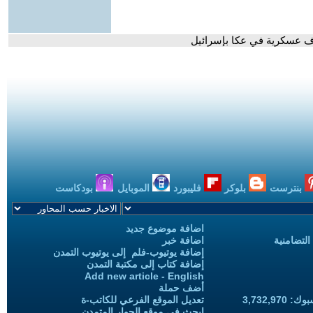
ف عسكرية في عكا بإسرائيل
بنترست
بلوكر
فليبورد
الموبايل
بودكاست
اضافة موضوع جديد
التضامنية
اضافة خبر
إضافة يوتيوب-فلم إلى يوتيوب التمدن
إضافة كتاب إلى مكتبة التمدن
Add new article - English
أضف حملة
3,732,97
تعديل الموقع الفرعي للكاتب-ة
ابحث في موقع الحوار المتمدن