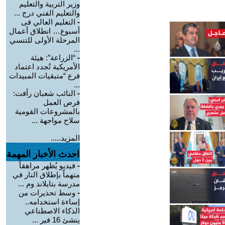
وزير التربية والتعليم
والتعليم الفني درج ...
-
التعليم العالي فى
أسبوع… انطلاق أعمال
المرحلة الأولى للتنسي
...
-
“الزراعة”: هيئة
الأمريكية تُجدد اعتماد
فرع “متبقيات المبيدات
...
-
النائب شعبان رأفت:
فرص العمل
بالمشروعات القومية
سلاح مواجهة ...
المزيد.....
احدث الأخبار المهمة
-
فيديو يُظهر مراهقاً
متهماً بإطلاق النار في
مدرسة بتايلاند وم ...
-
وسط تحذيرات من
إساءة استخدامه..
الذكاء الاصطناعي
ينشئ 16 فير ...