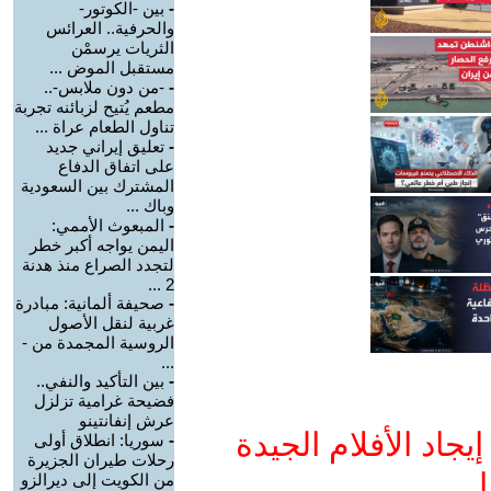
-
بين -الكوتور-
والحرفية.. العرائس
الثريات يرسمْن
مستقبل الموض ...
-
-من دون ملابس-..
مطعم يُتيح لزبائنه تجربة
تناول الطعام عراة ...
-
تعليق إيراني جديد
على اتفاق الدفاع
المشترك بين السعودية
وباك ...
-
المبعوث الأممي:
اليمن يواجه أكبر خطر
لتجدد الصراع منذ هدنة
2 ...
-
صحيفة ألمانية: مبادرة
غربية لنقل الأصول
الروسية المجمدة من -
...
-
بين التأكيد والنفي..
فضيحة غرامية تزلزل
عرش إنفانتينو
جاد الأفلام الجيدة
-
سوريا: انطلاق أولى
رحلات طيران الجزيرة
ا
من الكويت إلى ديرالزو