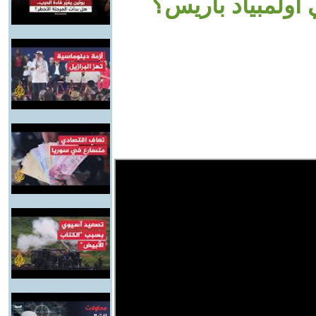
أولمبياد باريس؟