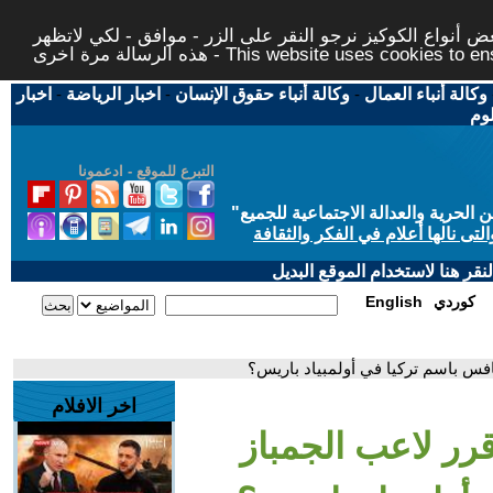
 أنواع الكوكيز نرجو النقر على الزر - موافق - لكي لاتظهر
This website uses cookies to ensure you ge
وكالة أنباء العمال
-
وكالة أنباء حقوق الإنسان
-
اخبار الرياضة
-
اخبار
لوم
التبرع للموقع - ادعمونا
حرية والعدالة الاجتماعية للجميع
"
تى نالها أعلام في الفكر والثقافة
قر هنا لاستخدام الموقع البديل
كوردي
English
افس باسم تركيا في أولمبياد باريس؟
اخر الافلام
قرر لاعب الجمباز