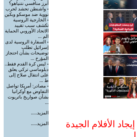
أبرز منافسي نتنياهو؟
-
واشنطن تحشد لحرب
نووية ضد موسكو وبكين
-
الخارجية الروسية
تكشف سبب تقييد
الاتحاد الأوروبي الحماية
الم ...
-
السفارة الروسية لدى
إسرائيل تطلب
توضيحات بشأن احتجاز
المؤرخ ...
-
ليس كرة القدم فقط..
دبلوماسي تركي يعلق
على انتقال صلاح إلى
ط ...
-
مصادر: أمريكا تواصل
التفاوض مع أوكرانيا
بشأن صواريخ باتريوت
...
المزيد.....
جاد الأفلام الجيدة
المزيد.....
ا