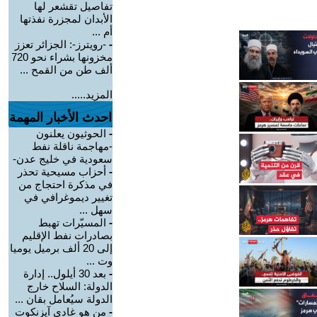
تفاصيل تقشعر لها
الأبدان لمجزرة نفذتها
أم ...
-
-رويترز-: الجزائر تعزز
مخزونها بشراء نحو 720
ألف طن من القمح ...
المزيد.....
احدث الأخبار المهمة
-
الحوثيون يعلنون
-مهاجمة ناقلة نفط
سعودية في خليج عدن-
-
أحزاب مسيحية تحذر
في مذكرة احتجاج من
تغيير ديموغرافي في
سهل ...
-
المسيّرات تهبط
بصادرات نفط الإقليم
إلى 20 ألف برميل يوميا
وت ...
-
بعد 30 أيلول.. إدارة
الدولة: السلاح خارج
الدولة سيُعامل بقان ...
-
من هو غادي آيزنكوت