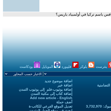
افس باسم تركيا في أولمبياد باريس؟
بنترست
بلوكر
فليبورد
الموبايل
بودكاست
اضافة موضوع جديد
التضامنية
اضافة خبر
إضافة يوتيوب-فلم إلى يوتيوب التمدن
إضافة كتاب إلى مكتبة التمدن
Add new article - English
أضف حملة
3,732,97
تعديل الموقع الفرعي للكاتب-ة
ابحث في موقع الحوار المتمدن