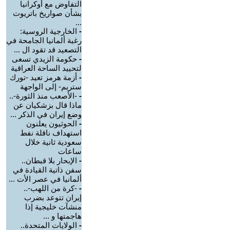
التفاوض مع أوكرانيا
بشأن صواريخ باتريوت
...
-
الخارجية الروسية:
رغبة ألمانيا الجامحة في
التصعيد قد تقود ال ...
-
حكومة الزيدي تسعى
لتحييد الساحة العراقية
-
أزمة هرمز تعيد -تورك
ستريم- إلى الواجهة
-
-الأصعب منذ الثورة-..
ماذا قال بزشكيان عن
وضع إيران في الذكر ...
-
الحوثيون يعلنون
استهداف ناقلة نفط
سعودية ثانية خلال
ساعات
-
الإبحار بلا قبطان..
سفن ذاتية القيادة في
ألمانيا في عصر الأت ...
-
-كرة من اللهب-..
إيران تتوعد بضرب
منشآت خليجية إذا
هاجمتها و ...
-
الولايات المتحدة..