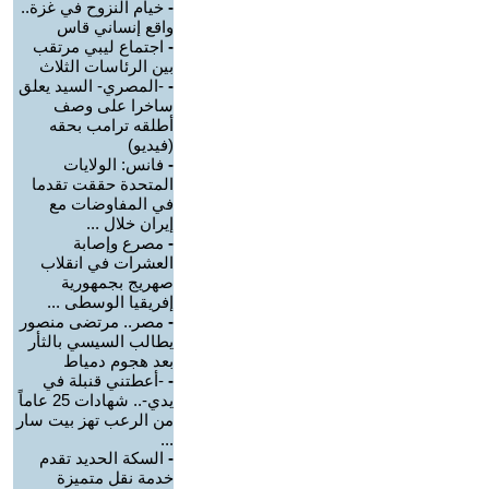
-
خيام النزوح في غزة..
واقع إنساني قاس
-
اجتماع ليبي مرتقب
بين الرئاسات الثلاث
-
-المصري- السيد يعلق
ساخرا على وصف
أطلقه ترامب بحقه
(فيديو)
-
فانس: الولايات
المتحدة حققت تقدما
في المفاوضات مع
إيران خلال ...
-
مصرع وإصابة
العشرات في انقلاب
صهريج بجمهورية
إفريقيا الوسطى ...
-
مصر.. مرتضى منصور
يطالب السيسي بالثأر
بعد هجوم دمياط
-
-أعطتني قنبلة في
يدي-.. شهادات 25 عاماً
من الرعب تهز بيت سار
...
-
السكة الحديد تقدم
خدمة نقل متميزة