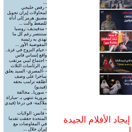
...
-
رفض خليجي
لمحاولات إيران تحويل
مضيق هرمز إلى أداة
للضغط والت ...
-
مدفيديف: روسيا
ستنتصر رغم كل ما
تهذي به رئيسة
المفوضية الأور ...
-
خيام النزوح في غزة..
واقع إنساني قاس
-
اجتماع ليبي مرتقب
بين الرئاسات الثلاث
-
-المصري- السيد يعلق
ساخرا على وصف
أطلقه ترامب بحقه
(فيديو)
-
سوريا.. مخالفة
مرورية تنتهي بـ -مباراة
ملاكمة- في درعا (فيدي
...
-
فانس: الولايات
جاد الأفلام الجيدة
المتحدة حققت تقدما
في المفاوضات مع
ا
إيران خلال ...