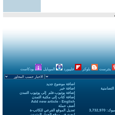
بنترست
بلوكر
فليبورد
الموبايل
بودكاست
اضافة موضوع جديد
التضامنية
اضافة خبر
إضافة يوتيوب-فلم إلى يوتيوب التمدن
إضافة كتاب إلى مكتبة التمدن
Add new article - English
أضف حملة
3,732,97
تعديل الموقع الفرعي للكاتب-ة
ابحث في موقع الحوار المتمدن