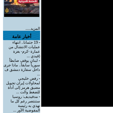
المزيد.....
أخبار عامة
-
19 جثمانا.. انتهاء
عمليات الانتشال من
عمارة -كرم- بغزة
(فيدي ...
-
لبنان يوقف ضابطاً
سورياً سابقاً.. ماذا جرى
داخل سفارة دمشق ف
...
-
رفض خليجي
لمحاولات إيران تحويل
مضيق هرمز إلى أداة
للضغط والت ...
-
مدفيديف: روسيا
ستنتصر رغم كل ما
تهذي به رئيسة
المفوضية الأور ...