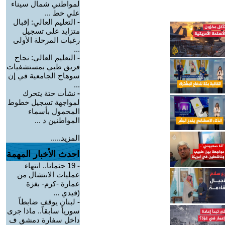
لمواطني شمال سيناء
علي خط ...
-
التعليم العالي: إقبال
متزايد على تسجيل
رغبات المرحلة الأولى
...
-
التعليم العالي: نجاح
فريق طبي بمستشفيات
سوهاج الجامعية في إن
...
-
نشأت حتة يتحرك
لمواجهة تسجيل خطوط
المحمول بأسماء
المواطنين د ...
المزيد.....
احدث الأخبار المهمة
-
19 جثمانا.. انتهاء
عمليات الانتشال من
عمارة -كرم- بغزة
(فيدي ...
-
لبنان يوقف ضابطاً
سورياً سابقاً.. ماذا جرى
داخل سفارة دمشق ف