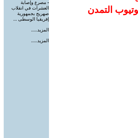
-
مصرع وإصابة
وتيوب التمدن
العشرات في انقلاب
صهريج بجمهورية
إفريقيا الوسطى ...
المزيد.....
المزيد.....