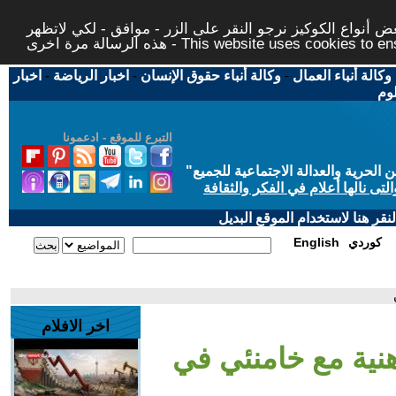
 أنواع الكوكيز نرجو النقر على الزر - موافق - لكي لاتظهر
This website uses cookies to ensure you ge
وكالة أنباء العمال
-
وكالة أنباء حقوق الإنسان
-
اخبار الرياضة
-
اخبار
لوم
التبرع للموقع - ادعمونا
حرية والعدالة الاجتماعية للجميع
"
تى نالها أعلام في الفكر والثقافة
قر هنا لاستخدام الموقع البديل
كوردي
English
اخر الافلام
هنية مع خامنئي في