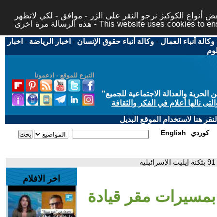
 أنواع الكوكيز نرجو النقر على الزر - موافق - لكي لاتظهر
This website uses cookies to ensure you ge
وكالة أنباء العمال
-
وكالة أنباء حقوق الإنسان
-
اخبار الرياضة
-
اخبار
لوم
التبرع للموقع - ادعمونا
حرية والعدالة الاجتماعية للجميع
"
تى نالها أعلام في الفكر والثقافة
قر هنا لاستخدام الموقع البديل
كوردي
English
اخر الافلام
 بمسيرات مقر قيادة