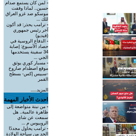
-
لمن كان يستمع صدام
حسين.. لماذا وقفت
موسكو ضد غزو العراق
للك ...
-
ترامب يحذر: قد أكون
آخر رئيس جمهوري
(فيديو)
-
الدفاع الروسية في
حصاد الأسبوع: إصابة
34 سفينة يستخدمها
الجي ...
-
مسبار كوري يوثق
موقع اصطدام صاروخ
-سبيس إكس- بسطح
القمر
المزيد.....
احدث الأخبار المهمة
-
من نبتة متواضعة إلى
ظاهرة عالمية.. هل
سمعت عن شاي
الروبيوس م ...
-
ترامب يحاول مجددًا
الحد من سياحة الولادة