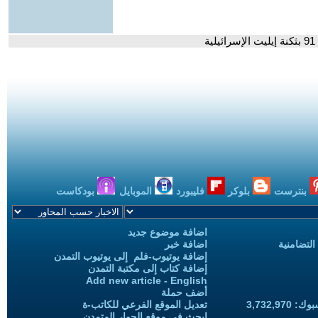
بنترست
بلوكر
فليبورد
الموبايل
بودكاست
اضافة موضوع جديد
التضامنية
اضافة خبر
إضافة يوتيوب-فلم إلى يوتيوب التمدن
إضافة كتاب إلى مكتبة التمدن
Add new article - English
أضف حملة
3,732,97
تعديل الموقع الفرعي للكاتب-ة
ابحث في موقع الحوار المتمدن