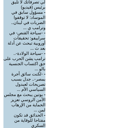
لي تصرفاتك لا تليق
برئيس (فيديو)
-
مسؤول سابق في
الموساد: لا توقفوا
الضربات في لبنان..
وترامب ي ...
-
-سياحة القنص- في
سراييفو: تحقيقات
أوروبية تبحث عن أدلة
بعد ث ...
-
-سياحة الولادة-..
ترامب يشن الحرب على
حق اكتساب الجنسية
بالو ...
-
-لكنت سائق أجرة
بمصر-.. جدل بسبب
تصريحات لعبدول
السياسي الأم ...
-
بوتين يبحث مع مجلس
الأمن الروسي تعزيز
الحماية من الإرهاب
لمن ...
-
الحدائق قد تكون
مفتاحا للوقاية من
السكري