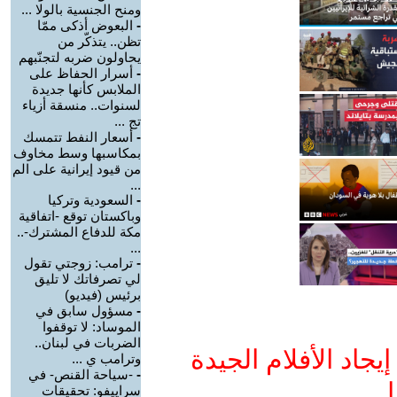
ومنح الجنسية بالولا ...
-
البعوض أذكى ممّا
تظن.. يتذكّر من
يحاولون ضربه لتجنّبهم
-
أسرار الحفاظ على
الملابس كأنها جديدة
لسنوات.. منسقة أزياء
تج ...
-
أسعار النفط تتمسك
بمكاسبها وسط مخاوف
من قيود إيرانية على الم
...
-
السعودية وتركيا
وباكستان توقع -اتفاقية
مكة للدفاع المشترك-..
...
-
ترامب: زوجتي تقول
لي تصرفاتك لا تليق
برئيس (فيديو)
-
مسؤول سابق في
الموساد: لا توقفوا
الضربات في لبنان..
جاد الأفلام الجيدة
وترامب ي ...
-
-سياحة القنص- في
ا
سراييفو: تحقيقات