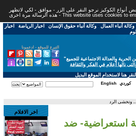
 أنواع الكوكيز نرجو النقر على الزر - موافق - لكي لاتظهر
This website uses cookies to ensure you ge
وكالة أنباء العمال
-
وكالة أنباء حقوق الإنسان
-
اخبار الرياضة
-
اخبار
لوم
التبرع للموقع - ادعمونا
حرية والعدالة الاجتماعية للجميع
"
تى نالها أعلام في الفكر والثقافة
قر هنا لاستخدام الموقع البديل
كوردي
English
. وتخشى الرد
اخر الافلام
ة استعراضية- ضد