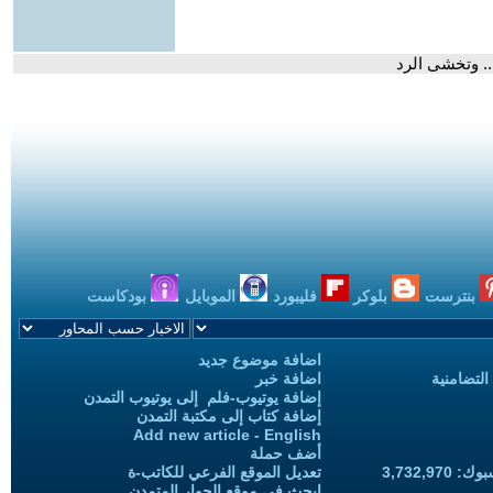
. وتخشى الرد
بنترست
بلوكر
فليبورد
الموبايل
بودكاست
اضافة موضوع جديد
التضامنية
اضافة خبر
إضافة يوتيوب-فلم إلى يوتيوب التمدن
إضافة كتاب إلى مكتبة التمدن
Add new article - English
أضف حملة
3,732,97
تعديل الموقع الفرعي للكاتب-ة
ابحث في موقع الحوار المتمدن