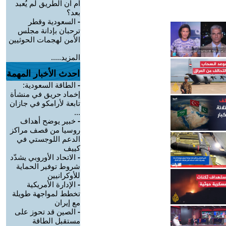
أم أن الطريق لم يُعبد
بعد؟
-
السعودية وقطر
ترحبان بإدانة مجلس
الأمن لهجمات الحوثيين
المزيد.....
احدث الأخبار المهمة
-
الطاقة السعودية:
إخماد حريق في منشأة
تابعة لأرامكو في جازان
...
-
خبير يوضح أهداف
روسيا من قصف مراكز
الدعم اللوجستي في
كييف
-
الاتحاد الأوروبي يشدّد
شروط توفير الحماية
للأوكرانيين
-
الإدارة الأمريكية
تخطط لمواجهة طويلة
مع إيران
-
الصين قد تحوز على
مستقبل الطاقة