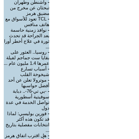
-
واشنطن وطهران
تبحثان عن مخرج من
مضيق هرمز
-
TCL تعود للأسواق مع
هاتف منافس
-
نوافذ زمنية حاسمة
بعد الجراحة قد تحدث
ثورة في علاج أخطر أورا
...
-
روسيا.. العثور على
بقايا ست جماجم لفيلة
عمرها 1.4 مليون عام ...
-
أسباب تسارع
شيخوخة القلب
-
موترولا تعلن عن أحد
أفضل حواسبها
-
-بي تي-76-.. دبابة
سوفيتية أسطورية
تواصل الخدمة في عدة
دول
-
فورين بوليسي: لماذا
قد تكون هذه أكثر
انتخابات مفصلية بتاريخ
...
-
هل اقترب اتفاق هرمز