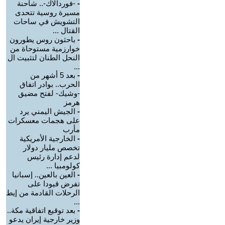
-
-فوردالاك-.. شاحنة
مسيرة روسية تتحدى
التشويش في ساحات
القتال ...
-
باحثون روس يطورون
خوارزمية مستوحاة من
النحل الطنان لتثبيت ال
...
-
بعد 5 أشهر من
الحرب.. بوادر اتفاق
-وشيك- لفتح مضيق
هرمز
-
الجيش اليمني يرد
على هجمات معسكرات
مأرب
-
الخارجية الأمريكية
تخصص مليار دولار
لدعم إدارة رئيس
كولومبيا ...
-
العين بالعين.. إسبانيا
تفرض قيودا على
الرحلات القادمة من إيط
...
-
بعد توقيع اتفاقية مكة..
وزير خارجية إيران يدعو