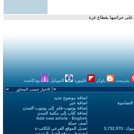
 على جرائمها بقطاع غزة
بنترست
بلوكر
فليبورد
الموبايل
بودكاست
اضافة موضوع جديد
التضامنية
اضافة خبر
إضافة يوتيوب-فلم إلى يوتيوب التمدن
إضافة كتاب إلى مكتبة التمدن
Add new article - English
أضف حملة
3,732,97
تعديل الموقع الفرعي للكاتب-ة
ابحث في موقع الحوار المتمدن