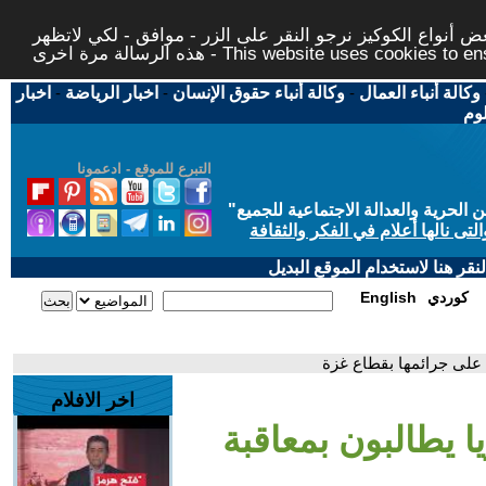
 أنواع الكوكيز نرجو النقر على الزر - موافق - لكي لاتظهر
This website uses cookies to ensure you ge
وكالة أنباء العمال
-
وكالة أنباء حقوق الإنسان
-
اخبار الرياضة
-
اخبار
لوم
التبرع للموقع - ادعمونا
حرية والعدالة الاجتماعية للجميع
"
تى نالها أعلام في الفكر والثقافة
قر هنا لاستخدام الموقع البديل
كوردي
English
 على جرائمها بقطاع غزة
اخر الافلام
 يطالبون بمعاقبة