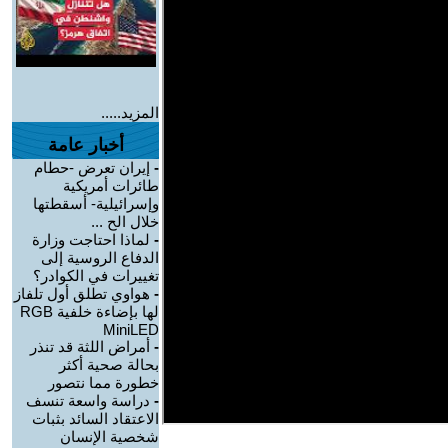
المزيد.....
أخبار عامة
-
إيران تعرض -حطام
طائرات أمريكية
وإسرائيلية- أسقطتها
خلال الح ...
-
لماذا احتاجت وزارة
الدفاع الروسية إلى
تغييرات في الكوادر؟
-
هواوي تطلق أول تلفاز
لها بإضاءة خلفية RGB
MiniLED
-
أمراض اللثة قد تنذر
بحالة صحية أكثر
خطورة مما نتصور
-
دراسة واسعة تنسف
الاعتقاد السائد بثبات
شخصية الإنسان