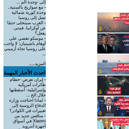
إلى -وحدة الم ...
-
مع صواريخ بالستية..
وحدة كورية شمالية
تصل إلى روسيا
-
الغرب سيتخلى حتمًا
عن أوكرانيا، فمتى
يفعل؟
-
موسكو تقضي على
أوهام باشينيان: لا واجب
على روسيا تجاه أرميني
...
المزيد.....
احدث الأخبار المهمة
-
إيران تعرض -حطام
طائرات أمريكية
وإسرائيلية- أسقطتها
خلال الح ...
-
لماذا احتاجت وزارة
الدفاع الروسية إلى
تغييرات في الكوادر؟
-
منافس جديد من
Xiaomi في أسواق
أجهزة أندرويد