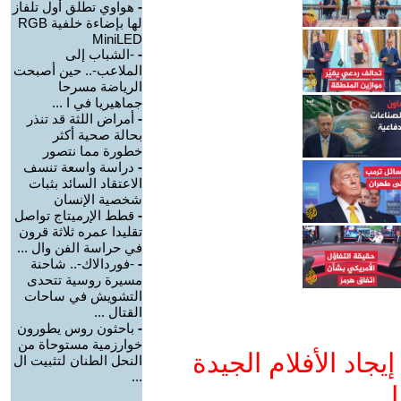
-
هواوي تطلق أول تلفاز
لها بإضاءة خلفية RGB
MiniLED
-
-الشباب إلى
الملاعب-.. حين أصبحت
الرياضة مسرحا
جماهيريا في ا ...
-
أمراض اللثة قد تنذر
بحالة صحية أكثر
خطورة مما نتصور
-
دراسة واسعة تنسف
الاعتقاد السائد بثبات
شخصية الإنسان
-
قطط الإرميتاج تواصل
تقليدا عمره ثلاثة قرون
في حراسة الفن وال ...
-
-فوردالاك-.. شاحنة
مسيرة روسية تتحدى
التشويش في ساحات
القتال ...
-
باحثون روس يطورون
خوارزمية مستوحاة من
جاد الأفلام الجيدة
النحل الطنان لتثبيت ال
...
ا