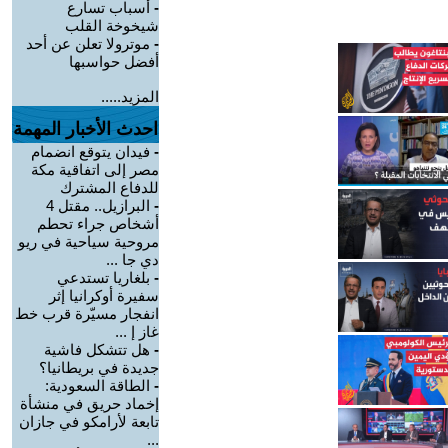
-
أسباب تسارع
شيخوخة القلب
-
موترولا تعلن عن أحد
أفضل حواسبها
المزيد.....
احدث الأخبار المهمة
-
فيدان يتوقع انضمام
مصر إلى اتفاقية مكة
للدفاع المشترك
-
البرازيل.. مقتل 4
أشخاص جراء تحطم
مروحية سياحية في ريو
دي جا ...
-
بلغاريا تستدعي
سفيرة أوكرانيا إثر
انفجار مسيّرة قرب خط
غاز إ ...
-
هل تتشكل فاشية
جديدة في بريطانيا؟
-
الطاقة السعودية:
إخماد حريق في منشأة
تابعة لأرامكو في جازان
...