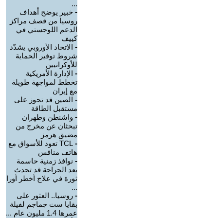
...
-
خبير يوضح أهداف
روسيا من قصف مراكز
الدعم اللوجستي في
كييف
-
الاتحاد الأوروبي يشدّد
شروط توفير الحماية
للأوكرانيين
-
الإدارة الأمريكية
تخطط لمواجهة طويلة
مع إيران
-
الصين قد تحوز على
مستقبل الطاقة
-
واشنطن وطهران
تبحثان عن مخرج من
مضيق هرمز
-
TCL تعود للأسواق مع
هاتف منافس
-
نوافذ زمنية حاسمة
بعد الجراحة قد تحدث
ثورة في علاج أخطر أورا
...
-
روسيا.. العثور على
بقايا ست جماجم لفيلة
عمرها 1.4 مليون عام ...