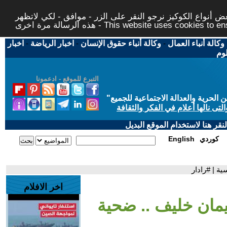
 أنواع الكوكيز نرجو النقر على الزر - موافق - لكي لاتظهر
This website uses cookies to ensure you ge
وكالة أنباء العمال
-
وكالة أنباء حقوق الإنسان
-
اخبار الرياضة
-
اخبار
لوم
التبرع للموقع - ادعمونا
حرية والعدالة الاجتماعية للجميع
"
تى نالها أعلام في الفكر والثقافة
قر هنا لاستخدام الموقع البديل
كوردي
English
ة | #رادار
اخر الافلام
إيمان خليف .. ضحية