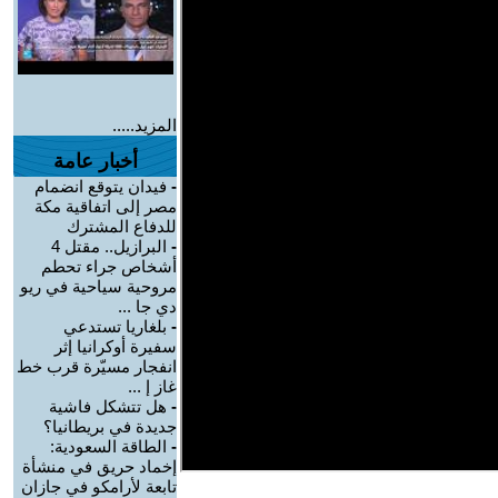
المزيد.....
أخبار عامة
-
فيدان يتوقع انضمام
مصر إلى اتفاقية مكة
للدفاع المشترك
-
البرازيل.. مقتل 4
أشخاص جراء تحطم
مروحية سياحية في ريو
دي جا ...
-
بلغاريا تستدعي
سفيرة أوكرانيا إثر
انفجار مسيّرة قرب خط
غاز إ ...
-
هل تتشكل فاشية
جديدة في بريطانيا؟
-
الطاقة السعودية:
إخماد حريق في منشأة
تابعة لأرامكو في جازان