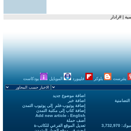
ة | #رادار
بنترست
بلوكر
فليبورد
الموبايل
بودكاست
اضافة موضوع جديد
التضامنية
اضافة خبر
إضافة يوتيوب-فلم إلى يوتيوب التمدن
إضافة كتاب إلى مكتبة التمدن
Add new article - English
أضف حملة
3,732,97
تعديل الموقع الفرعي للكاتب-ة
ابحث في موقع الحوار المتمدن