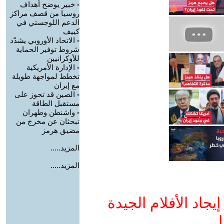
-
خبير يوضح أهداف
روسيا من قصف مراكز
الدعم اللوجستي في
كييف
-
الاتحاد الأوروبي يشدّد
شروط توفير الحماية
للأوكرانيين
-
الإدارة الأمريكية
تخطط لمواجهة طويلة
مع إيران
-
الصين قد تحوز على
مستقبل الطاقة
-
واشنطن وطهران
تبحثان عن مخرج من
مضيق هرمز
المزيد.....
المزيد.....
جاد الأفلام الجيدة
ا