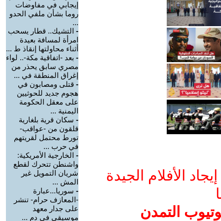
إيجابي في مفاوضات
روما بشأن ملفي الحدو
...
-
التشيك.. قطار يسحب
امرأة لمسافة بعيدة
أثناء محاولتها إنقاذ ط ...
-
بعد -اتفاقية مكة-.. لواء
مصري سابق يحذر من
إغراق المنطقة في ...
-
قتلى ومصابون في
هجوم جديد للحوثيين
على معقل الحكومة
اليمنية ...
-
سكان قرية بلغارية
قلقون من -عواقب-
تورط محتمل لقريتهم
في حرب ...
-
الخارجية الأمريكية:
واشنطن تتحرك لقطع
جاد الأفلام الجيدة
شريان التمويل غير
المش ...
ا
-
سوريا...عبارة
-المعازف حرام- تنشر
وتيوب التمدن
على جدار معهد
موسيقي في دم ...