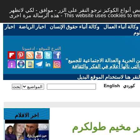
 أنواع الكوكيز نرجو النقر على الزر - موافق - لكي لاتظهر
This website uses cookies to ensure you ge
وكالة أنباء العمال
-
وكالة أنباء حقوق الإنسان
-
اخبار الرياضة
-
اخبار
لوم
التبرع للموقع - ادعمونا
حرية والعدالة الاجتماعية للجميع
"
تى نالها أعلام في الفكر والثقافة
قر هنا لاستخدام الموقع البديل
كوردي
English
اخر الافلام
صر مخيم طولكرم