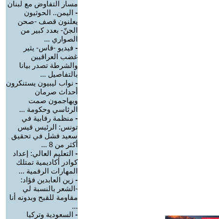
مسار التفاوض مع لبنان
-
اليمن.. الحوثيون
يعلنون قصف -صحن
الجنّ- بعدد كبير من
الصواري ...
-
فيديو -قاس- يثير
غضب العراقيين
والشرطة تصدر بيانا
بالتفاصيل ...
-
نواب ليبيون يستنكرون
أحداث صرمان
ويهاجمون صمت
الرئاسي وحكومة ...
-
منظمة رقابية في
تونس: الرئيس قيس
سعيد فشل في تحقيق
أكثر من 8 ...
-
التعليم العالي: إعداد
كوادر أكاديمية تمتلك
المهارات الرقمية ...
-
زين العابدين فؤاد:
-الشعر بالنسبة لي
مقاومة للقبح وبدونه أنا
...
-
السعودية وتركيا