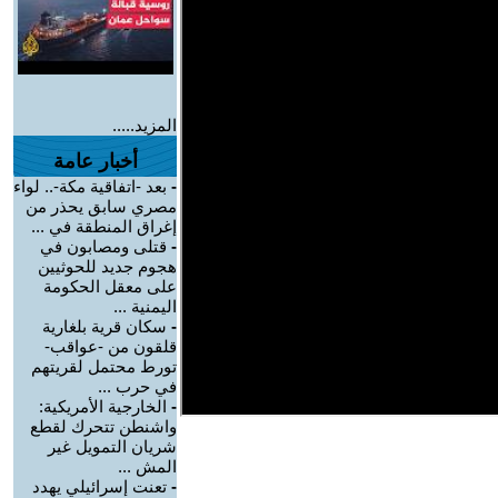
المزيد.....
أخبار عامة
-
بعد -اتفاقية مكة-.. لواء
مصري سابق يحذر من
إغراق المنطقة في ...
-
قتلى ومصابون في
هجوم جديد للحوثيين
على معقل الحكومة
اليمنية ...
-
سكان قرية بلغارية
قلقون من -عواقب-
تورط محتمل لقريتهم
في حرب ...
-
الخارجية الأمريكية:
واشنطن تتحرك لقطع
شريان التمويل غير
المش ...
-
تعنت إسرائيلي يهدد