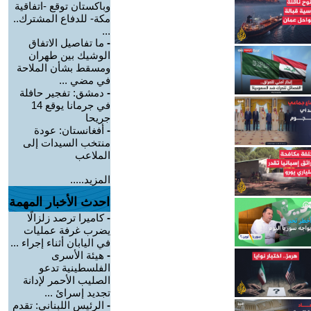
وباكستان توقع -اتفاقية
مكة- للدفاع المشترك..
...
-
ما تفاصيل الاتفاق
الوشيك بين طهران
ومسقط بشأن الملاحة
في مضي ...
-
دمشق: تفجير حافلة
في جرمانا يوقع 14
جريحا
-
أفغانستان: عودة
منتخب السيدات إلى
الملاعب
المزيد.....
احدث الأخبار المهمة
-
كاميرا ترصد زلزالًا
يضرب غرفة عمليات
في اليابان أثناء إجراء ...
-
هيئة الأسرى
الفلسطينية تدعو
الصليب الأحمر لإدانة
تجديد إسرائ ...
-
الرئيس اللبناني: تقدم