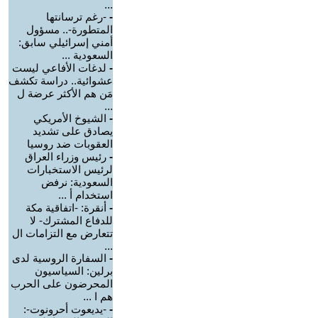
...
-
-رغم ترسانتها
المتطورة-.. مسؤول
أمني إسرائيلي سابق:
السعودية ...
-
لدغات الأفاعي ليست
عشوائية.. دراسة تكشف
مَن هم الأكثر عرضة ل
...
-
الشيوخ الأمريكي
يصادق على تشديد
العقوبات ضد روسيا
-
رئيس وزراء العراق
لرئيس الاستخبارات
السعودية: نرفض
استخدام أ ...
-
أنقرة: -اتفاقية مكة
للدفاع المشترك- لا
تتعارض مع التزامات ال
...
-
السفارة الروسية لدى
برلين: السياسيون
المحرضون على الحرب
هم ا ...
-
-يديعوت أحرونوت-: