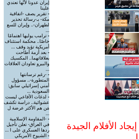
إيران عدونا لأنّها تعتدي
علينا
-
تقرير يصف -اتفاقية
مكة- بـ-رسالة تحذير
لطهران-.. وإيران للسع
...
-
ترامب يوليها اهتمامًا
خاصًا.. محكمة استئناف
أمريكية تؤيد وقف ...
-
بعد أزمة أطاحت
بعلاقاتهما.. المكسيك
والبيرو تعاودان العلاقات
...
-
-رغم ترسانتها
المتطورة-.. مسؤول
أمني إسرائيلي سابق:
السعودية ...
-
لدغات الأفاعي ليست
عشوائية.. دراسة تكشف
مَن هم الأكثر عرضة ل
...
-
-المقاومة الإسلامية
جاد الأفلام الجيدة
في العراق- تعلن تأجيل
ردها العسكري على ا ...
ا
-
الشيوخ الأمريكي