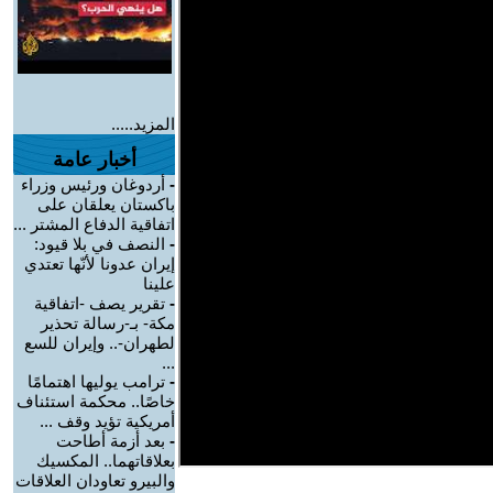
المزيد.....
أخبار عامة
-
أردوغان ورئيس وزراء
باكستان يعلقان على
اتفاقية الدفاع المشتر ...
-
النصف في بلا قيود:
إيران عدونا لأنّها تعتدي
علينا
-
تقرير يصف -اتفاقية
مكة- بـ-رسالة تحذير
لطهران-.. وإيران للسع
...
-
ترامب يوليها اهتمامًا
خاصًا.. محكمة استئناف
أمريكية تؤيد وقف ...
-
بعد أزمة أطاحت
بعلاقاتهما.. المكسيك
والبيرو تعاودان العلاقات