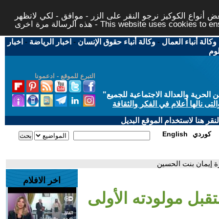
 أنواع الكوكيز نرجو النقر على الزر - موافق - لكي لاتظهر
This website uses cookies to ensure you ge
وكالة أنباء العمال
-
وكالة أنباء حقوق الإنسان
-
اخبار الرياضة
-
اخبار
لوم
التبرع للموقع - ادعمونا
حرية والعدالة الاجتماعية للجميع
"
تى نالها أعلام في الفكر والثقافة
قر هنا لاستخدام الموقع البديل
كوردي
English
رة إيمان بنت الحسين
اخر الافلام
تقبل مولودته الأولى