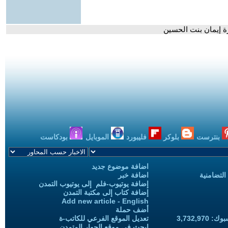
رة إيمان بنت الحسين
بنترست
بلوكر
فليبورد
الموبايل
بودكاست
اضافة موضوع جديد
التضامنية
اضافة خبر
إضافة يوتيوب-فلم إلى يوتيوب التمدن
إضافة كتاب إلى مكتبة التمدن
Add new article - English
أضف حملة
3,732,97
تعديل الموقع الفرعي للكاتب-ة
ابحث في موقع الحوار المتمدن