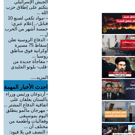
الجيش الإسرائيلي
يتكتم على إطلاق حزب
الله ...
-
-مواد تكفي لصنع 10
قنابل-.. إعلام عبري:
خمسة أشهر من الحرب
ل ...
-
الدفاع الروسية تعلن
إسقاط 75 مسيرة
أوكرانية فوق مناطق
روسيا ...
-
مفاجأة جديدة من
-قلب- بلوتو الجليدي
المزيد.....
احدث الأخبار المهمة
-
أردوغان ورئيس وزراء
باكستان يعلقان على
اتفاقية الدفاع المشتر ...
-
مهرجان مالمو ينطلق
اليوم بموسيقى
وفعاليات وأطعمة من
مختلف أن ...
-
النصف في بلا قيود: