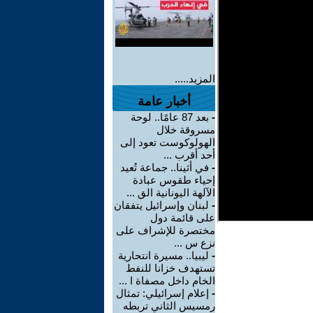
المزيد.....
أخبار عامة
-
بعد 87 عامًا.. لوحة
مسروقة خلال
الهولوكوست تعود إلى
أحد أقرب ...
-
في أثينا.. جماعة تُعيد
إحياء طقوس عبادة
الآلهة اليونانية الق ...
-
لبنان وإسرائيل يتفقان
على قائمة دول
مختصرة للإشراف على
نزع س ...
-
ليبيا.. مسيرة انتحارية
تستهدف خزانا للنفط
الخام داخل مصفاة ا ...
-
إعلام إسرائيلي: تمثال
رمسيس الثاني تربطه