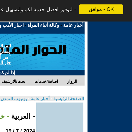
موافق - OK
لتوفير افضل خدمة لكم ولتسهيل عملي
أخبار عامة
-
وكالة أنباء المرأة
-
اخبار الأدب و
الموقع
يسارية
"من أج
حاز ال
إذا لديك
الزوار
اضافة/خدمات
بحث/الارشيف
الصفحة الرئيسية
-
أخبار عامة
-
يوتيوب التمدن
- العربية
- خ
2024 / 7 / 19