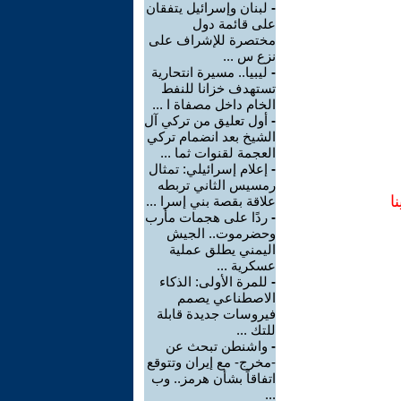
-
لبنان وإسرائيل يتفقان
على قائمة دول
مختصرة للإشراف على
نزع س ...
-
ليبيا.. مسيرة انتحارية
تستهدف خزانا للنفط
الخام داخل مصفاة ا ...
-
أول تعليق من تركي آل
الشيخ بعد انضمام تركي
العجمة لقنوات ثما ...
-
إعلام إسرائيلي: تمثال
رمسيس الثاني تربطه
ا
علاقة بقصة بني إسرا ...
-
ردًا على هجمات مأرب
وحضرموت.. الجيش
اليمني يطلق عملية
عسكرية ...
-
للمرة الأولى: الذكاء
الاصطناعي يصمم
فيروسات جديدة قابلة
للتك ...
-
واشنطن تبحث عن
-مخرج- مع إيران وتتوقع
اتفاقاً بشأن هرمز.. وب
...