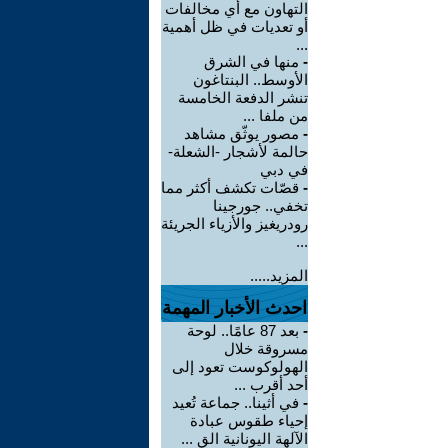
التهاون مع أي مخالفات
أو تعديات في ظل أهمية
...
-
منها في الشرق
الأوسط.. البنتاغون
تنشر الدفعة الخامسة
من ملفا ...
-
مصور يوثّق مشاهد
حالمة لأشجار -الشعلة-
في دبي
-
قصّات تكشف أكثر مما
تخفي.. جورجينا
رودريغيز والأزياء الجريئة
...
المزيد.....
احدث الأخبار المهمة
-
بعد 87 عامًا.. لوحة
مسروقة خلال
الهولوكوست تعود إلى
أحد أقرب ...
-
في أثينا.. جماعة تُعيد
إحياء طقوس عبادة
الآلهة اليونانية الق ...