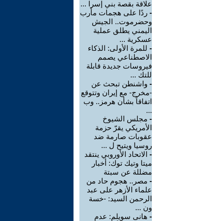
علاقة بقصة بني إسرا ...
-
ردًا على هجمات مأرب
وحضرموت.. الجيش
اليمني يطلق عملية
عسكرية ...
-
للمرة الأولى: الذكاء
الاصطناعي يصمم
فيروسات جديدة قابلة
للتك ...
-
واشنطن تبحث عن
-مخرج- مع إيران وتتوقع
اتفاقاً بشأن هرمز.. وب
...
-
مجلس الشيوخ
الأمريكي يقرّ حزمة
عقوبات صارمة ضد
روسيا ويتيح ل ...
-
الاتحاد الأوروبي ينتقد
ميتا وتيك توك: أخبار
مضللة عن سبتة
-
مصر.. هجوم حاد من
علماء الأزهر على عبد
الرحمن السيد: -خسة
ون ...
-
هانى سويلم: عدم