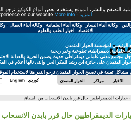
ة التصفح والنشر، الموقع يستخدم بعض أنواع الكوكيز نرجو النق
More info - المزيد
experience on our website
الفن
-
وكالة أنباء اليسار
-
وكالة أنباء العلمانية
-
وكالة أنباء العمال
-
وكا
الاقتصاد
-
اخبار الطب والعلوم
 الرئيسي لمؤسسة الحوار المتمدن
، علمانية، ديمقراطية، تطوعية وغير ربحية
ل مجتمع مدني علماني ديمقراطي حديث يضمن الحرية والعدالة الاجتم
حوار المتمدن على جائزة ابن رشد للفكر الحر والتى نالها أعلام في الفك
م مشاكل تقنية في تصفح الحوار المتمدن نرجو النقر هنا لاستخدام الموقع
كوردي
English
الاخبار
مراكز
الحوار المتمدن
- خيارات الديمقراطيين حال قرر بايدن الانسحاب من السباق
يارات الديمقراطيين حال قرر بايدن الانسحاب 