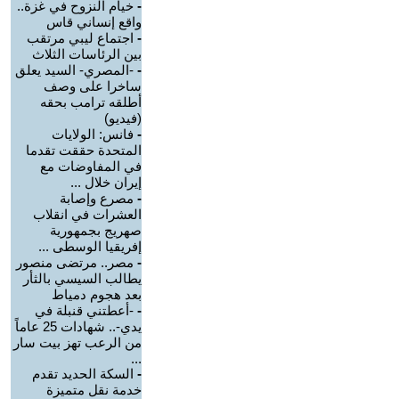
-
خيام النزوح في غزة..
واقع إنساني قاس
-
اجتماع ليبي مرتقب
بين الرئاسات الثلاث
-
-المصري- السيد يعلق
ساخرا على وصف
أطلقه ترامب بحقه
(فيديو)
-
فانس: الولايات
المتحدة حققت تقدما
في المفاوضات مع
إيران خلال ...
-
مصرع وإصابة
العشرات في انقلاب
صهريج بجمهورية
إفريقيا الوسطى ...
-
مصر.. مرتضى منصور
يطالب السيسي بالثأر
بعد هجوم دمياط
-
-أعطتني قنبلة في
يدي-.. شهادات 25 عاماً
من الرعب تهز بيت سار
...
-
السكة الحديد تقدم
خدمة نقل متميزة