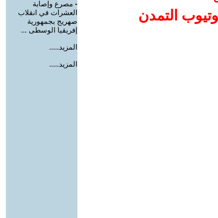
-
مصرع وإصابة
وتيوب التمدن
العشرات في انقلاب
صهريج بجمهورية
إفريقيا الوسطى ...
المزيد.....
المزيد.....