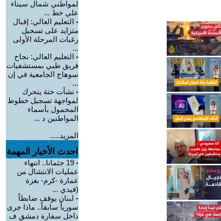
لمواطني شمال سيناء
علي خط ...
-
التعليم العالي: إقبال
متزايد على تسجيل
رغبات المرحلة الأولى
...
-
التعليم العالي: نجاح
فريق طبي بمستشفيات
سوهاج الجامعية في إن
...
-
نشأت حتة يتحرك
لمواجهة تسجيل خطوط
المحمول بأسماء
المواطنين د ...
المزيد.....
احدث الأخبار المهمة
-
19 جثمانا.. انتهاء
عمليات الانتشال من
عمارة -كرم- بغزة
(فيدي ...
-
لبنان يوقف ضابطاً
سورياً سابقاً.. ماذا جرى
داخل سفارة دمشق ف