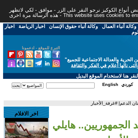
 أنواع الكوكيز نرجو النقر على الزر - موافق - لكي لاتظهر
This website uses cookies to ensure you ge
وكالة أنباء العمال
-
وكالة أنباء حقوق الإنسان
-
اخبار الرياضة
-
اخبار
لوم
التبرع للموقع - ادعمونا
حرية والعدالة الاجتماعية للجميع
"
تى نالها أعلام في الفكر والثقافة
قر هنا لاستخدام الموقع البديل
كوردي
English
ان الدعم| #غرفة_الأخبار
اخر الافلام
 الجمهوريين.. هايلي