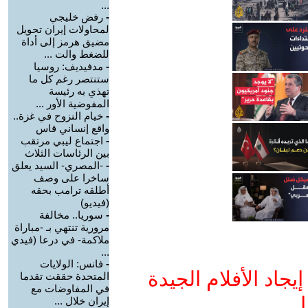
...
-
رفض خليجي
لمحاولات إيران تحويل
مضيق هرمز إلى أداة
للضغط والت ...
-
مدفيديف: روسيا
ستنتصر رغم كل ما
تهذي به رئيسة
المفوضية الأور ...
-
خيام النزوح في غزة..
واقع إنساني قاس
-
اجتماع ليبي مرتقب
بين الرئاسات الثلاث
-
-المصري- السيد يعلق
ساخرا على وصف
أطلقه ترامب بحقه
(فيديو)
-
سوريا.. مخالفة
مرورية تنتهي بـ -مباراة
ملاكمة- في درعا (فيدي
...
-
فانس: الولايات
جاد الأفلام الجيدة
المتحدة حققت تقدما
في المفاوضات مع
ا
إيران خلال ...