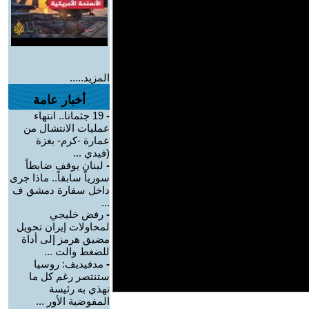
المزيد.....
أخبار عامة
-
19 جثمانا.. انتهاء
عمليات الانتشال من
عمارة -كرم- بغزة
(فيدي ...
-
لبنان يوقف ضابطاً
سورياً سابقاً.. ماذا جرى
داخل سفارة دمشق ف
...
-
رفض خليجي
لمحاولات إيران تحويل
مضيق هرمز إلى أداة
للضغط والت ...
-
مدفيديف: روسيا
ستنتصر رغم كل ما
تهذي به رئيسة
المفوضية الأور ...