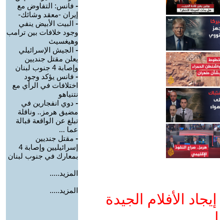
-
فانس: التفاوض مع
إيران -معقد وشائك-
-
البيت الأبيض ينفي
وجود خلافات بين ترامب
وهيغسيث
-
الجيش الإسرائيلي
يعلن مقتل جنديين
وإصابة 4 جنوب لبنان
-
فانس يؤكد وجود
اختلافات في الرأي مع
نتنياهو
-
دوي انفجارين في
مضيق هرمز.. وناقلة
تبلغ عن الواقعة قبالة
عما ...
-
مقتل جنديين
إسرائيليين وإصابة 4
بمعارك في جنوب لبنان
المزيد.....
المزيد.....
جاد الأفلام الجيدة
ا