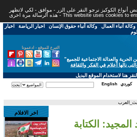
 أنواع الكوكيز نرجو النقر على الزر - موافق - لكي لاتظهر
This website uses cookies to ensure you ge
وكالة أنباء العمال
-
وكالة أنباء حقوق الإنسان
-
اخبار الرياضة
-
اخبار
لوم
التبرع للموقع - ادعمونا
حرية والعدالة الاجتماعية للجميع
"
تى نالها أعلام في الفكر والثقافة
قر هنا لاستخدام الموقع البديل
كوردي
English
ديث_العرب
اخر الافلام
 المجيد: الكتابة