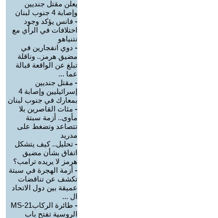
يعلن مقتل جنديين
وإصابة 4 جنوب لبنان
-
فانس يؤكد وجود
اختلافات في الرأي مع
نتنياهو
-
دوي انفجارين في
مضيق هرمز.. وناقلة
تبلغ عن الواقعة قبالة
عما ...
-
مقتل جنديين
إسرائيليين وإصابة 4
بمعارك في جنوب لبنان
-
مئات القاصرين بلا
مأوى.. أزمة سبتة
تتصاعد وتضغط على
مدريد
-
تحليل.. كيف يتشكل
اتفاق بشأن مضيق
هرمز لا يريده ترامب؟
-
أزمة الهجرة في سبتة
تكشف عن تناقضات
عميقة بين دول الاتحاد
ال ...
-
طائرة الركابMS-21
الروسية تفتح باب