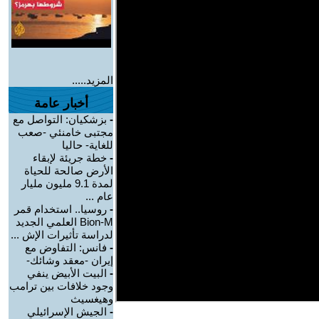
المزيد.....
أخبار عامة
-
بزشكيان: التواصل مع
مجتبى خامنئي -صعب
للغاية- حاليا
-
خطة جريئة لإبقاء
الأرض صالحة للحياة
لمدة 9.1 مليون مليار
عام ...
-
روسيا.. استخدام قمر
Bion-M العلمي الجديد
لدراسة تأثيرات الإش ...
-
فانس: التفاوض مع
إيران -معقد وشائك-
-
البيت الأبيض ينفي
وجود خلافات بين ترامب
وهيغسيث
-
الجيش الإسرائيلي