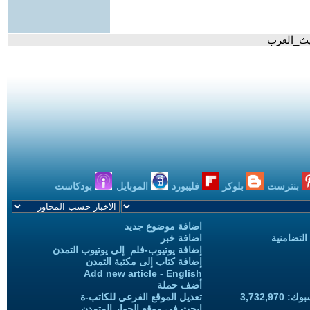
ديث_العرب
بنترست
بلوكر
فليبورد
الموبايل
بودكاست
اضافة موضوع جديد
التضامنية
اضافة خبر
إضافة يوتيوب-فلم إلى يوتيوب التمدن
إضافة كتاب إلى مكتبة التمدن
Add new article - English
أضف حملة
3,732,97
تعديل الموقع الفرعي للكاتب-ة
ابحث في موقع الحوار المتمدن