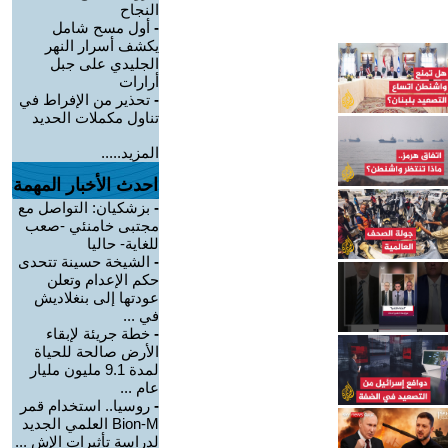
النجاح
-
أول مسح شامل
يكشف أسرار النهر
الجليدي على جبل
أرارات
-
تحذير من الإفراط في
تناول مكملات الحديد
المزيد.....
احدث الأخبار المهمة
-
بزشكيان: التواصل مع
مجتبى خامنئي -صعب
للغاية- حاليا
-
الشيخة حسينة تتحدى
حكم الإعدام وتعلن
عودتها إلى بنغلاديش
في ...
-
خطة جريئة لإبقاء
الأرض صالحة للحياة
لمدة 9.1 مليون مليار
عام ...
-
روسيا.. استخدام قمر
Bion-M العلمي الجديد
لدراسة تأثيرات الإش ...