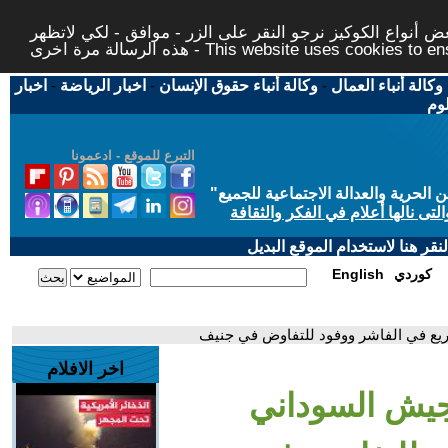
 أنواع الكوكيز نرجو النقر على الزر - موافق - لكي لاتظهر
This website uses cookies to ensure you ge
وكالة أنباء العمال
-
وكالة أنباء حقوق الإنسان
-
اخبار الرياضة
-
اخبار
لوم
التبرع للموقع - ادعمونا
حرية والعدالة الاجتماعية للجميع
"
تى نالها أعلام في الفكر والثقافة
قر هنا لاستخدام الموقع البديل
كوردي
English
ريع في الفاشر ووفود للتفاوض في جنيف
اخر الافلام
لجيش السوداني