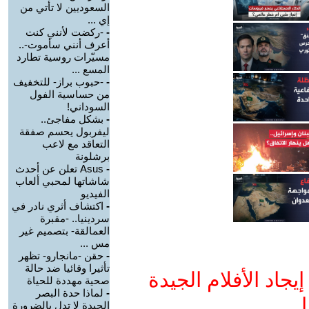
السعوديين لا تأتي من
إي ...
-
-ركضت لأنني كنت
أعرف أنني سأموت-..
مسيّرات روسية تطارد
المسع ...
-
-حبوب براز- للتخفيف
من حساسية الفول
السوداني!
-
بشكل مفاجئ..
ليفربول يحسم صفقة
التعاقد مع لاعب
برشلونة
-
Asus تعلن عن أحدث
شاشاتها لمحبي ألعاب
الفيديو
-
اكتشاف أثري نادر في
سردينيا.. -مقبرة
العمالقة- بتصميم غير
مس ...
-
حقن -مانجارو- تظهر
تأثيرا وقائيا ضد حالة
جاد الأفلام الجيدة
صحية مهددة للحياة
-
لماذا حدة البصر
ا
الجيدة لا تدل بالضرورة