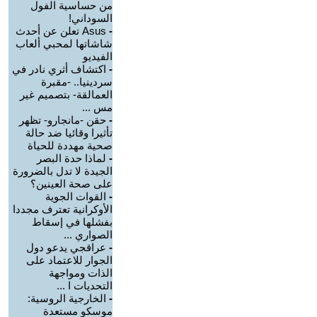
من حساسية الفول
السوداني!
-
Asus تعلن عن أحدث
شاشاتها لمحبي ألعاب
الفيديو
-
اكتشاف أثري نادر في
سردينيا.. -مقبرة
العمالقة- بتصميم غير
مس ...
-
حقن -مانجارو- تظهر
تأثيرا وقائيا ضد حالة
صحية مهددة للحياة
-
لماذا حدة البصر
الجيدة لا تدل بالضرورة
على صحة العينين؟
-
القوات الجوية
الأوكرانية تعترف مجددا
بفشلها في إسقاط
الصواري ...
-
عراقجي يدعو دول
الجوار للاعتماد على
الذات ومواجهة
التحديات ا ...
-
الخارجية الروسية:
موسكو مستعدة