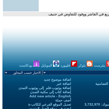
ريع في الفاشر ووفود للتفاوض في جنيف
بنترست
بلوكر
فليبورد
الموبايل
بودكاست
اضافة موضوع جديد
التضامنية
اضافة خبر
إضافة يوتيوب-فلم إلى يوتيوب التمدن
إضافة كتاب إلى مكتبة التمدن
Add new article - English
أضف حملة
3,732,97
تعديل الموقع الفرعي للكاتب-ة
ابحث في موقع الحوار المتمدن