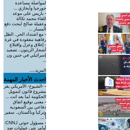
لمواصلة مساعدة
جورجيا وأبخازي ...
-
باريس على موعد
للقاء محمد تكالة
وعقيلة صالح لبحث دفع
المسار ...
-
مع اشتداد الحر.. الظل
رفاهية مفقودة في غزة
-
إغلاق وعزل واقتلاع
أشجار الزيتون.. تصعيد
إسرائيلي في جنين ون
...
المزيد.....
احدث الأخبار المهمة
-
-الشيوخ- الأمريكي يقر
مشروع قانون لتمويل
الحكومة لما بعد انت ...
-
معنى توقيع اتفاق
دفاعي بين السعودية
وتركيا وباكستان.. سفير
أ ...
-
مسؤول حوثي لـCNN:
أوامر شن عمليات ضد