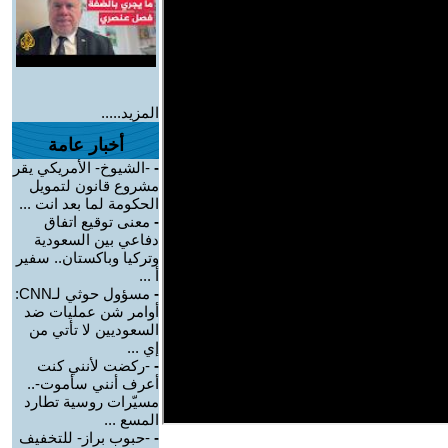
المزيد.....
أخبار عامة
-
-الشيوخ- الأمريكي يقر
مشروع قانون لتمويل
الحكومة لما بعد انت ...
-
معنى توقيع اتفاق
دفاعي بين السعودية
وتركيا وباكستان.. سفير
أ ...
-
مسؤول حوثي لـCNN:
أوامر شن عمليات ضد
السعوديين لا تأتي من
إي ...
-
-ركضت لأنني كنت
أعرف أنني سأموت-..
مسيّرات روسية تطارد
المسع ...
-
-حبوب براز- للتخفيف