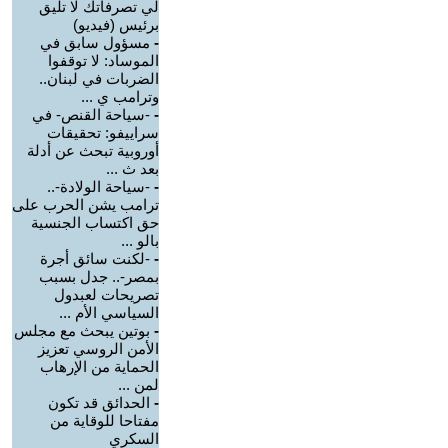
لي تصرفاتك لا تليق
برئيس (فيديو)
-
مسؤول سابق في
الموساد: لا توقفوا
الضربات في لبنان..
وترامب ي ...
-
-سياحة القنص- في
سراييفو: تحقيقات
أوروبية تبحث عن أدلة
بعد ث ...
-
-سياحة الولادة-..
ترامب يشن الحرب على
حق اكتساب الجنسية
بالو ...
-
-لكنت سائق أجرة
بمصر-.. جدل بسبب
تصريحات لعبدول
السياسي الأم ...
-
بوتين يبحث مع مجلس
الأمن الروسي تعزيز
الحماية من الإرهاب
لمن ...
-
الحدائق قد تكون
مفتاحا للوقاية من
السكري