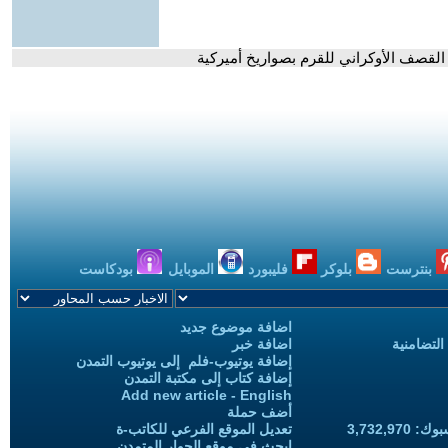
 القصف الأوكراني للقرم بصواريخ أميركية
بنترست
بلوكر
فليبورد
الموبايل
بودكاست
اضافة موضوع جديد
التضامنية
اضافة خبر
إضافة يوتيوب-فلم إلى يوتيوب التمدن
إضافة كتاب إلى مكتبة التمدن
Add new article - English
أضف حملة
3,732,97
تعديل الموقع الفرعي للكاتب-ة
ابحث في موقع الحوار المتمدن