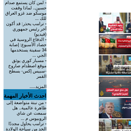
-
لمن كان يستمع صدام
حسين.. لماذا وقفت
موسكو ضد غزو العراق
للك ...
-
ترامب يحذر: قد أكون
آخر رئيس جمهوري
(فيديو)
-
الدفاع الروسية في
حصاد الأسبوع: إصابة
34 سفينة يستخدمها
الجي ...
-
مسبار كوري يوثق
موقع اصطدام صاروخ
-سبيس إكس- بسطح
القمر
المزيد.....
احدث الأخبار المهمة
-
من نبتة متواضعة إلى
ظاهرة عالمية.. هل
سمعت عن شاي
الروبيوس م ...
-
ترامب يحاول مجددًا
الحد من سياحة الولادة