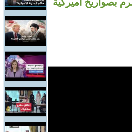
رم بصواريخ أميركية