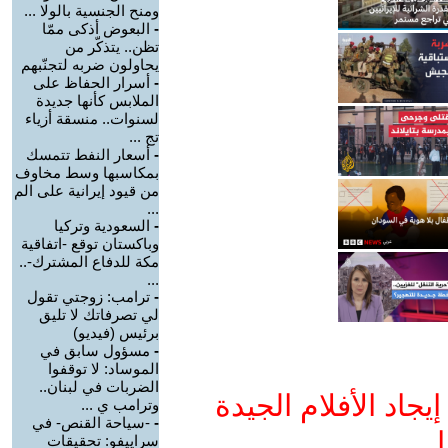
ومنح الجنسية بالولا ...
-
البعوض أذكى ممّا
تظن.. يتذكّر من
يحاولون ضربه لتجنّبهم
-
أسرار الحفاظ على
الملابس كأنها جديدة
لسنوات.. منسقة أزياء
تج ...
-
أسعار النفط تتمسك
بمكاسبها وسط مخاوف
من قيود إيرانية على الم
...
-
السعودية وتركيا
وباكستان توقع -اتفاقية
مكة للدفاع المشترك-..
...
-
ترامب: زوجتي تقول
لي تصرفاتك لا تليق
برئيس (فيديو)
-
مسؤول سابق في
الموساد: لا توقفوا
الضربات في لبنان..
جاد الأفلام الجيدة
وترامب ي ...
-
-سياحة القنص- في
ا
سراييفو: تحقيقات