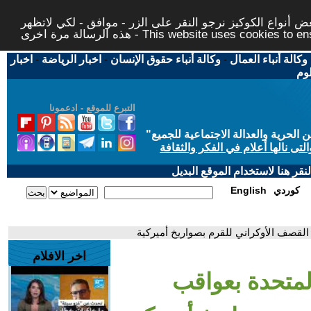
 أنواع الكوكيز نرجو النقر على الزر - موافق - لكي لاتظهر
This website uses cookies to ensure you ge
وكالة أنباء العمال
-
وكالة أنباء حقوق الإنسان
-
اخبار الرياضة
-
اخبار
لوم
التبرع للموقع - ادعمونا
حرية والعدالة الاجتماعية للجميع
"
تى نالها أعلام في الفكر والثقافة
قر هنا لاستخدام الموقع البديل
كوردي
English
 القصف الأوكراني للقرم بصواريخ أميركية
اخر الافلام
المتحدة بعواقب