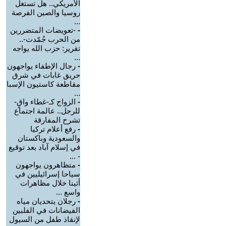
الأمريكي.. هل تستغل
روسيا والصين الفرصة
...
-
-تعويضات المتضررين
من الحرب جُمّدت-..
تقرير: حزب الله يواجه
...
-
رجال الإطفاء يواجهون
حريق غابات في شرق
مقاطعة كاستيون الإسبا
...
-
الزواج كـ-غطاء واقٍ-
للرجل.. عالمة اجتماع
تشرح المفارقة
-
رفع أعلام تركيا
والسعودية وباكستان
في إسلام آباد بعد توقيع
- ...
-
متظاهرون يواجهون
سياحا إسرائيليين في
أثينا خلال مظاهرات
واسع ...
-
رجلان يتحديان مياه
الفيضانات في الفلبين
لإنقاذ طفل من السيول