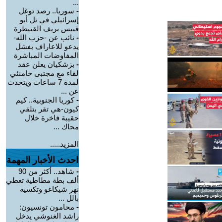
...
-
سوريا.. رصد توغل
إسرائيلي في تل أبو
قبيس بريف القنيطرة
-
نائب عن -حزب الله-
يدعو للاعاراف بفشل
المفاوضات المباشرة
-
بزشكيان يعلن عقد
لقاء مع مجتبى خامنئي
لمدة 7 ساعات ويتحدث
عن ...
-
كوريا الجنوبية.. كيم
كيون-هي تقر بتلقي
حقيبة فاخرة خلال
محاك ...
المزيد.....
احدث الأخبار المهمة
-
شاهد.. أكثر من 90
ألف بطة مطاطية تغطي
نهر شيكاغو وتكسيه
بالل ...
-
محامون تونسيون:
راشد الغنوشي يدخل