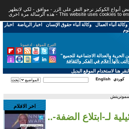
 أنواع الكوكيز نرجو النقر على الزر - موافق - لكي لاتظهر
This website uses cookies to ensure you ge
وكالة أنباء العمال
-
وكالة أنباء حقوق الإنسان
-
اخبار الرياضة
-
اخبار
لوم
التبرع للموقع - ادعمونا
حرية والعدالة الاجتماعية للجميع
"
تى نالها أعلام في الفكر والثقافة
قر هنا لاستخدام الموقع البديل
كوردي
English
 سموتريتش
اخر الافلام
ية لـ-ابتلاع الضفة-..