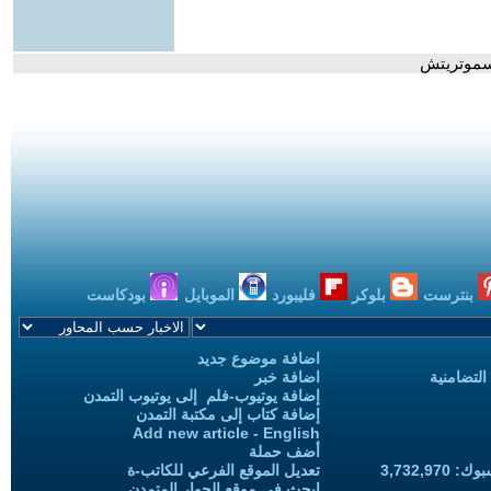
 سموتريتش
بنترست
بلوكر
فليبورد
الموبايل
بودكاست
اضافة موضوع جديد
التضامنية
اضافة خبر
إضافة يوتيوب-فلم إلى يوتيوب التمدن
إضافة كتاب إلى مكتبة التمدن
Add new article - English
أضف حملة
3,732,97
تعديل الموقع الفرعي للكاتب-ة
ابحث في موقع الحوار المتمدن