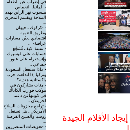
في إضراب عن الطعام
-
ألمانيا.. انخفاض
منسوب نهر الراين يهدد
الملاحة ويقسم المجرى
...
-
-كركوك ـ جيهان
وطريق التنمية-..
اقتصادي يعيّن مسارات-
عراقية- ...
-
سبتة: كيف تُشجّع
حسابات على فيسبوك
وإنستغرام على عبور
جماعي ...
-
ماذا ستفعل السعودية
وتركيا إذا اندلعت حرب
باكستانية هندية؟ - ...
-
مئات يشاركون في
موكب قوارب الكاياك
في كوبنهاغن دعما
لجرينلان ...
-
تراجع مخزونات السلاح
الأمريكي.. هل تستغل
جاد الأفلام الجيدة
روسيا والصين الفرصة
...
ا
-
-تعويضات المتضررين