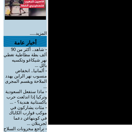
المزيد.....
أخبار عامة
-
شاهد.. أكثر من 90
ألف بطة مطاطية تغطي
نهر شيكاغو وتكسيه
بالل ...
-
ألمانيا.. انخفاض
منسوب نهر الراين يهدد
الملاحة ويقسم المجرى
...
-
ماذا ستفعل السعودية
وتركيا إذا اندلعت حرب
باكستانية هندية؟ - ...
-
مئات يشاركون في
موكب قوارب الكاياك
في كوبنهاغن دعما
لجرينلان ...
-
تراجع مخزونات السلاح