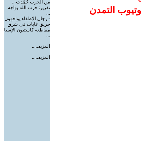
من الحرب جُمّدت-..
وتيوب التمدن
تقرير: حزب الله يواجه
...
-
رجال الإطفاء يواجهون
حريق غابات في شرق
مقاطعة كاستيون الإسبا
...
المزيد.....
المزيد.....