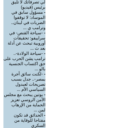
لي تصرفاتك لا تليق
برئيس (فيديو)
-
مسؤول سابق في
الموساد: لا توقفوا
الضربات في لبنان..
وترامب ي ...
-
-سياحة القنص- في
سراييفو: تحقيقات
أوروبية تبحث عن أدلة
بعد ث ...
-
-سياحة الولادة-..
ترامب يشن الحرب على
حق اكتساب الجنسية
بالو ...
-
-لكنت سائق أجرة
بمصر-.. جدل بسبب
تصريحات لعبدول
السياسي الأم ...
-
بوتين يبحث مع مجلس
الأمن الروسي تعزيز
الحماية من الإرهاب
لمن ...
-
الحدائق قد تكون
مفتاحا للوقاية من
السكري