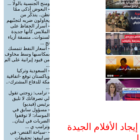
ومنح الجنسية بالولا ...
-
البعوض أذكى ممّا
تظن.. يتذكّر من
يحاولون ضربه لتجنّبهم
-
أسرار الحفاظ على
الملابس كأنها جديدة
لسنوات.. منسقة أزياء
تج ...
-
أسعار النفط تتمسك
بمكاسبها وسط مخاوف
من قيود إيرانية على الم
...
-
السعودية وتركيا
وباكستان توقع -اتفاقية
مكة للدفاع المشترك-..
...
-
ترامب: زوجتي تقول
لي تصرفاتك لا تليق
برئيس (فيديو)
-
مسؤول سابق في
الموساد: لا توقفوا
الضربات في لبنان..
جاد الأفلام الجيدة
وترامب ي ...
-
-سياحة القنص- في
ا
سراييفو: تحقيقات