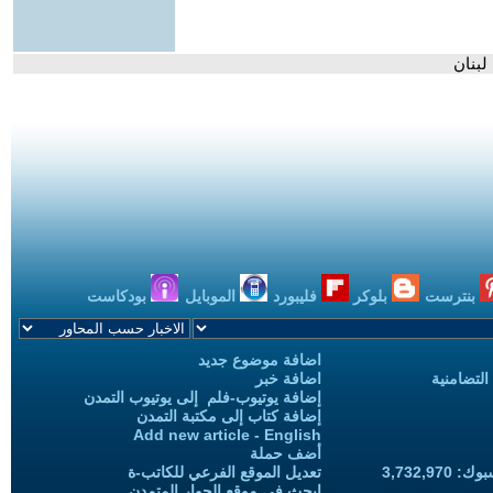
لبنان
بنترست
بلوكر
فليبورد
الموبايل
بودكاست
اضافة موضوع جديد
التضامنية
اضافة خبر
إضافة يوتيوب-فلم إلى يوتيوب التمدن
إضافة كتاب إلى مكتبة التمدن
Add new article - English
أضف حملة
3,732,97
تعديل الموقع الفرعي للكاتب-ة
ابحث في موقع الحوار المتمدن