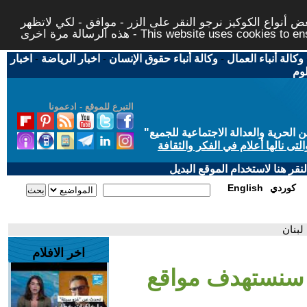
 أنواع الكوكيز نرجو النقر على الزر - موافق - لكي لاتظهر
This website uses cookies to ensure you ge
وكالة أنباء العمال
-
وكالة أنباء حقوق الإنسان
-
اخبار الرياضة
-
اخبار
لوم
التبرع للموقع - ادعمونا
حرية والعدالة الاجتماعية للجميع
"
تى نالها أعلام في الفكر والثقافة
قر هنا لاستخدام الموقع البديل
كوردي
English
لبنان
اخر الافلام
 سنستهدف مواقع