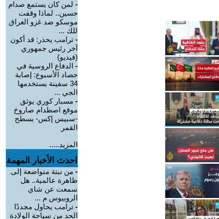
-
لمن كان يستمع صدام
حسين.. لماذا وقفت
موسكو ضد غزو العراق
للك ...
-
ترامب يحذر: قد أكون
آخر رئيس جمهوري
(فيديو)
-
الدفاع الروسية في
حصاد الأسبوع: إصابة
34 سفينة يستخدمها
الجي ...
-
مسبار كوري يوثق
موقع اصطدام صاروخ
-سبيس إكس- بسطح
القمر
المزيد.....
احدث الأخبار المهمة
-
من نبتة متواضعة إلى
ظاهرة عالمية.. هل
سمعت عن شاي
الروبيوس م ...
-
ترامب يحاول مجددًا
الحد من سياحة الولادة