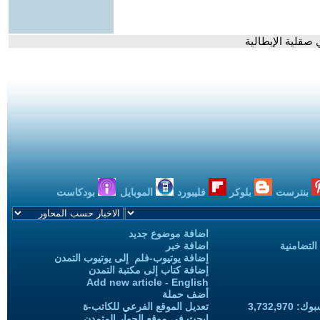
 صقلية الإيطالية
بنترست
بلوكر
فليبورد
الموبايل
بودكاست
اضافة موضوع جديد
التضامنية
اضافة خبر
إضافة يوتيوب-فلم إلى يوتيوب التمدن
إضافة كتاب إلى مكتبة التمدن
Add new article - English
أضف حملة
3,732,97
تعديل الموقع الفرعي للكاتب-ة
ابحث في موقع الحوار المتمدن