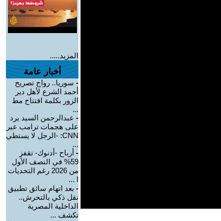
المزيد.....
أخبار عامة
-
سوريا.. رواج تصريح
أحمد الشرع لأهل دير
الزور بكلمة افتتاح مط
...
-
عبدالرحمن السيد يرد
على هجمات ترامب عبر
CNN: -الرجل لا يستطي
...
-
أرباح -أدنوك- تقفز
59% في النصف الأول
من 2026 رغم التحديات
ا ...
-
بعد اتهام سائق تطبيق
نقل ذكي بالتحرش..
الداخلية المصرية
تكشف ...