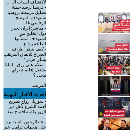
لاكتشاف أسباب ال ...
-
فرنسا ترصد حملة
تضليل مرتبطة بروسيا
تستهدف المرشح
الرئاسي غا ...
-
مباشر: إيران تحذر
دول الخليج من
استهداف منشآتها
للطاقة ردا ع ...
-
كيف ينظر أطراف
الصراع للاتفاق المرتقب
بشأن هرمز؟
-
سلام على ورق.. لماذا
يشتعل إقليم تيغراي
مجددا؟
المزيد.....
احدث الأخبار المهمة
-
سوريا.. رواج تصريح
أحمد الشرع لأهل دير
الزور بكلمة افتتاح مط
...
-
عبدالرحمن السيد يرد
على هجمات ترامب عبر