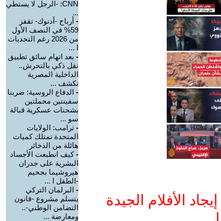
CNN: -الرجل لا يستطي
...
-
أرباح -أدنوك- تقفز
59% في النصف الأول
من 2026 رغم التحديات
ا ...
-
بعد اتهام سائق تطبيق
نقل ذكي بالتحرش..
الداخلية المصرية
تكشف ...
-
الدفاع الروسية: ضربنا
سفينتين محملتين
بشحنات عسكرية قبالة
سو ...
-
ترامب: الولايات
المتحدة تمتلك كميات
هائلة من الذخائر
-
كيف انطبعت الأجساد
البشرية على جدران
هيروشيما بجحيم
-الطفل ا ...
-
البرلمان التركي
جاد الأفلام الجيدة
يتسلم مشروع -قانون
التضامن الوطني-..
ا
ومعارضة ...