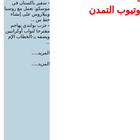
-
سفير باكستان في
وتيوب التمدن
موسكو: نعمل مع روسيا
وبيلاروس على إنشاء
خط س ...
-
حزب بولندي يهاجم
مقترحا لنواب أوكرانيين
ويصفه بـ-الخطاب الإم
...
المزيد.....
المزيد.....