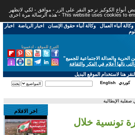
 أنواع الكوكيز نرجو النقر على الزر - موافق - لكي لاتظهر
This website uses cookies to ensure you ge
وكالة أنباء العمال
-
وكالة أنباء حقوق الإنسان
-
اخبار الرياضة
-
اخبار
لوم
التبرع للموقع - ادعمونا
حرية والعدالة الاجتماعية للجميع
"
تى نالها أعلام في الفكر والثقافة
قر هنا لاستخدام الموقع البديل
كوردي
English
 صقلية الإيطالية
اخر الافلام
ثرة تونسية خلال