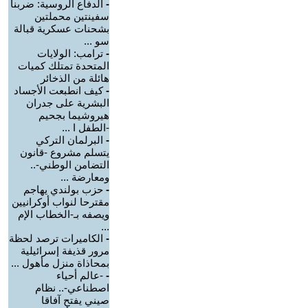
-
الدفاع الروسية: ضربنا
سفينتين محملتين
بشحنات عسكرية قبالة
سو ...
-
ترامب: الولايات
المتحدة تمتلك كميات
هائلة من الذخائر
-
كيف انطبعت الأجساد
البشرية على جدران
هيروشيما بجحيم
-الطفل ا ...
-
البرلمان التركي
يتسلم مشروع -قانون
التضامن الوطني-..
ومعارضة ...
-
حزب بولندي يهاجم
مقترحا لنواب أوكرانيين
ويصفه بـ-الخطاب الإم
...
-
الكاميرات ترصد لحظة
مرور قذيفة إسرائيلية
بمحاذاة منزل مأهول ...
-
-عالم أحياء
اصطناعي-.. نظام
صيني يفتح آفاقا