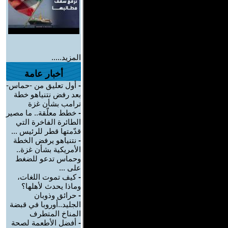
المزيد.....
أخبار عامة
-
أول تعليق من -حماس-
بعد رفض نتنياهو خطة
ترامب بشأن غزة
-
خطط معلّقة.. ما مصير
الطائرة الفاخرة التي
قدّمتها قطر للرئيس ...
-
نتنياهو يرفض الخطة
الأمريكية بشأن غزة..
وحماس تدعو للضغط
على ...
-
كيف تموت اللغات،
وماذا يحدث لأهلها؟
-
حرائق وذوبان
الجليد..أوروبا في قبضة
المناخ المتطرف
-
أفضل الأطعمة لصحة