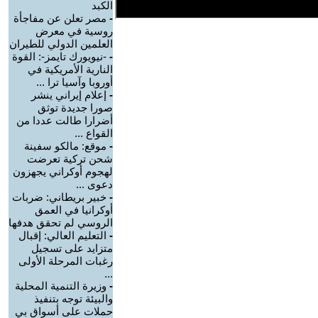
الكبد
-
مصر تعلن عن مفاجأة
روسية في معرض
العلمين الدولي للطيران
-
-نيويورك تايمز-: القوة
النارية الأمريكية في
أوروبا وآسيا ترا ...
-
إعلام إيراني ينشر
صورا جديدة توثق
أضرارا طالت عددا من
القواع ...
-
موقع: مالكو سفينة
شحن تركية تعرضت
لهجوم أوكراني يجهزون
دعوى ...
-
خبير بريطاني: ضربات
أوكرانيا في العمق
الروسي لم تحقق هدفها
-
التعليم العالي: إقبال
متزايد على تسجيل
رغبات المرحلة الأولى
...
-
وزيرة التنمية المحلية
والبيئة توجه بتنفيذ
حملات على أسواق بي