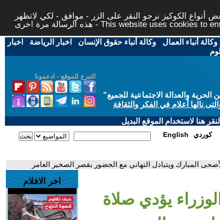
 أنواع الكوكيز نرجو النقر على الزر - موافق - لكي لاتظهر
This website uses cookies to ensure you ge
وكالة أنباء العمال
-
وكالة أنباء حقوق الإنسان
-
اخبار الرياضة
-
اخبار
لوم
التبرع للموقع - ادعمونا
حرية والعدالة الاجتماعية للجميع
"
تى نالها أعلام في الفكر والثقافة
قر هنا لاستخدام الموقع البديل
كوردي
English
أضحى المبارك ويتبادل التهاني مع الحضور بقصر الصخير العامر
اخر الافلام
لوزراء يؤدي صلاة