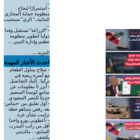
...
-
استمرارًا لنجاح
منظومة حماية المجاري
المائية..” الرى” تستجيب
...
-
“الزراعة” تستقبل وفدا
دوليا لتطوير منظومة
تنظيم وإدارة المبي ...
المزيد.....
احدث الأخبار المهمة
-
صلاح يتناول الطعام
مع أسرة ريفية في
تركيا.. إليك التفاصيل
-
أبرز 5 معلومات عن
سامو كوستا المنضم
حديثاً للنصر السعودي
-
أول تعليق من -حماس-
بعد رفض نتنياهو خطة
ترامب بشأن غزة
-
-أعطوني يورو واحدا
أقل من راتب المدرب
السابق-.. مالديني
يكشف ...