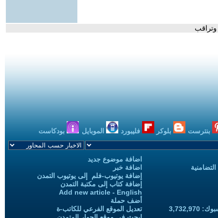
 وتراقب
بنترست
بلوكر
فليبورد
الموبايل
بودكاست
اضافة موضوع جديد
التضامنية
اضافة خبر
إضافة يوتيوب-فلم إلى يوتيوب التمدن
إضافة كتاب إلى مكتبة التمدن
Add new article - English
أضف حملة
3,732,97
تعديل الموقع الفرعي للكاتب-ة
ابحث في موقع الحوار المتمدن