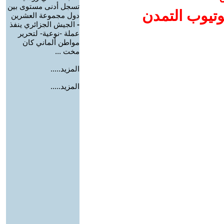
تسجل أدنى مستوى بين
وتيوب التمدن
دول مجموعة العشرين
-
الجيش الجزائري ينفذ
عملة -نوعية- لتحرير
مواطن ألماني كان
مخت ...
المزيد.....
المزيد.....