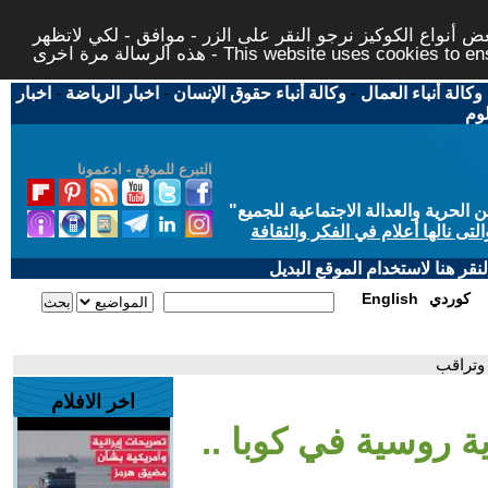
 أنواع الكوكيز نرجو النقر على الزر - موافق - لكي لاتظهر
This website uses cookies to ensure you ge
وكالة أنباء العمال
-
وكالة أنباء حقوق الإنسان
-
اخبار الرياضة
-
اخبار
لوم
التبرع للموقع - ادعمونا
حرية والعدالة الاجتماعية للجميع
"
تى نالها أعلام في الفكر والثقافة
قر هنا لاستخدام الموقع البديل
كوردي
English
 وتراقب
اخر الافلام
ة روسية في كوبا ..