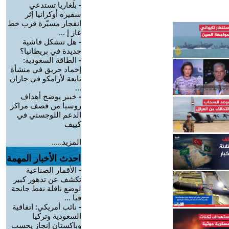
-
بلغاريا تستدعي
سفيرة أوكرانيا إثر
انفجار مسيّرة قرب خط
غاز إ ...
-
هل تتشكل فاشية
جديدة في بريطانيا؟
-
الطاقة السعودية:
إخماد حريق في منشأة
تابعة لأرامكو في جازان
...
-
خبير يوضح أهداف
روسيا من قصف مراكز
الدعم اللوجستي في
كييف
المزيد.....
احدث الأخبار المهمة
-
الأقمار الصناعية
تكشف عن تدهور كبير
لوضع ناقلة نفط جانحة
قبا ...
-
نائب أمريكي: اتفاقية
السعودية وتركيا
وباكستان إنجاز يحسب