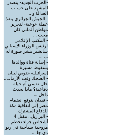
-الحزب الجديد- يتصدر
المشهد على حساب
العدالة و ...
-
الجيش الجزائري ينفذ
عملة -نوعية- لتحرير
مواطن ألماني كان
مخت ...
-
المكتب الإعلامي
لرئيس الوزراء الإسباني
سانشيز ينشر صورة له
ب ...
-
إصابة فتاة ووالدها
بسقوط مسيرة
إسرائيلية جنوبي لبنان
-
الضحك وقت الأزمات..
خلل نفسي أم حيلة
دفاعية؟ ماذا يحدث
داخل ...
-
فيدان يتوقع انضمام
مصر إلى اتفاقية مكة
للدفاع المشترك
-
البرازيل.. مقتل 4
أشخاص جراء تحطم
مروحية سياحية في ريو
دي جا ...