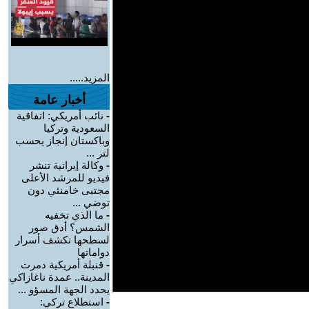
المزيد.....
أخبار عامة
-
نائب أمريكي: اتفاقية
السعودية وتركيا
وباكستان إنجاز يحسب
لتر ...
-
وكالة إيرانية تنشر
فيديو للمرشد الأعلى
مجتبى خامنئي دون
توضي ...
-
ما الذي تخفيه
الشمس؟ أدق صور
لسطحها تكشف أسرار
دواماتها
-
قنبلة أمريكية دمرت
المدينة.. عمدة ناغازاكي
يحدد الجهة المسؤو ...
-
استطلاع تركي: