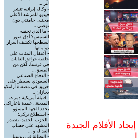
لتر ...
-
وكالة إيرانية تنشر
فيديو للمرشد الأعلى
مجتبى خامنئي دون
توضي ...
-
ما الذي تخفيه
الشمس؟ أدق صور
لسطحها تكشف أسرار
دواماتها
-
اعتقال المئات على
خلفية حرائق الغابات
في فرنسا، لكن من
المسؤ ...
-
الدفاع الصناعي
السعودي يسيطر على
حريق في مصفاة أرامكو
بجازان ...
-
قنبلة أمريكية دمرت
المدينة.. عمدة ناغازاكي
يحدد الجهة المسؤو ...
-
استطلاع تركي:
-الحزب الجديد- يتصدر
جاد الأفلام الجيدة
المشهد على حساب
العدالة و ...
ا
-
البطالة في روسيا