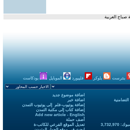
 صباح العربية
بنترست
بلوكر
فليبورد
الموبايل
بودكاست
اضافة موضوع جديد
التضامنية
اضافة خبر
إضافة يوتيوب-فلم إلى يوتيوب التمدن
إضافة كتاب إلى مكتبة التمدن
Add new article - English
أضف حملة
3,732,97
تعديل الموقع الفرعي للكاتب-ة
ابحث في موقع الحوار المتمدن