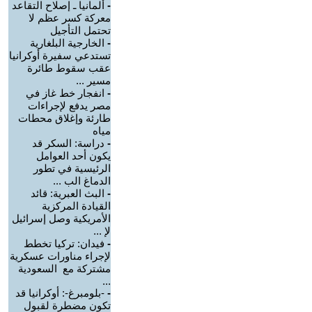
-
ألمانيا ـ إصلاح التقاعد
معركة كسر عظم لا
تحتمل التأجيل
-
الخارجية البلغارية
تستدعي سفيرة أوكرانيا
عقب سقوط طائرة
مسير ...
-
انفجار خط غاز في
مصر يدفع لإجراءات
طارئة وإغلاق محطات
مياه
-
دراسة: السكر قد
يكون أحد العوامل
الرئيسية في تطور
الدماغ الب ...
-
البث العبرية: قائد
القيادة المركزية
الأمريكية وصل إسرائيل
لإ ...
-
فيدان: تركيا تخطط
لإجراء مناورات عسكرية
مشتركة مع السعودية
...
-
-بلومبرغ-: أوكرانيا قد
تكون مضطرة لقبول