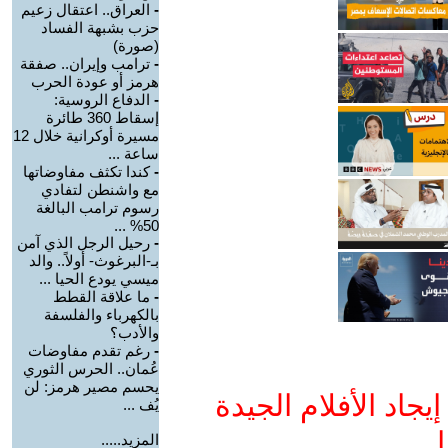
-
العراق.. اعتقال زعيم
حزب بشبهة الفساد
(صورة)
-
ترامب وإيران.. صفقة
هرمز أو عودة الحرب
-
الدفاع الروسية:
إسقاط 360 طائرة
مسيرة أوكرانية خلال 12
ساعة ...
-
كندا تكثف مفاوضاتها
مع واشنطن لتفادي
رسوم ترامب البالغة
50% ...
-
رحيل الرجل الذي آمن
بـ-البرغوث- أولاً.. والد
ميسي يودع الحيا ...
-
ما علاقة القطط
بالكهرباء والفلسفة
والأدب؟
-
رغم تقدم مفاوضات
عُمان.. الحرس الثوري
يحسم مصير هرمز: لن
جاد الأفلام الجيدة
يُف ...
ا
المزيد.....