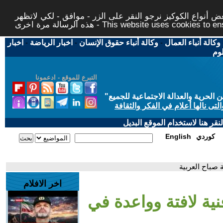
 أنواع الكوكيز نرجو النقر على الزر - موافق - لكي لاتظهر
This website uses cookies to ensure you ge
وكالة أنباء العمال
-
وكالة أنباء حقوق الإنسان
-
اخبار الرياضة
-
اخبار
لوم
التبرع للموقع - ادعمونا
حرية والعدالة الاجتماعية للجميع
"
تى نالها أعلام في الفكر والثقافة
قر هنا لاستخدام الموقع البديل
كوردي
English
 صباح العربية
اخر الافلام
نية لافتة وواعدة في