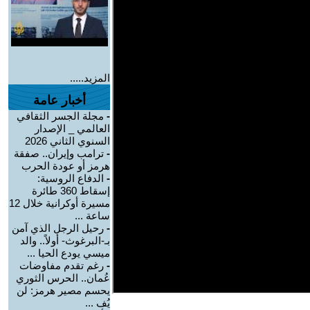
المزيد.....
أخبار عامة
-
مجلة الجسر الثقافي
العالمي _ الإصدار
السنوي الثاني 2026
-
ترامب وإيران.. صفقة
هرمز أو عودة الحرب
-
الدفاع الروسية:
إسقاط 360 طائرة
مسيرة أوكرانية خلال 12
ساعة ...
-
رحيل الرجل الذي آمن
بـ-البرغوث- أولاً.. والد
ميسي يودع الحيا ...
-
رغم تقدم مفاوضات
عُمان.. الحرس الثوري
يحسم مصير هرمز: لن
يُف ...