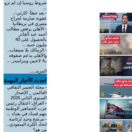
شروط روسيا إن لم تزو
...
-
بعد خطأ -كارثي-..
عقوبة صارمة لجراح
مصري في بريطانيا
-
الأهلي يرفض مطالب
أحمد عبد القادر
بالحصول على 40
مليون جنيه ...
-
الزمالك بلا صفقات..
والأهلى يدعم صفوفه
بـ4 لاعبين وبيراميدز ...
المزيد.....
احدث الأخبار المهمة
-
مجلة الجسر الثقافي
العالمي _ الإصدار
السنوي الثاني 2026
-
العراق: اعتقال رئيس
حزب الجماهير الوطنية
بتهم فساد في بغداد ...
-
مرشح وحيد لرئاسة
اتحاد الكرة السعودي..
من هو؟