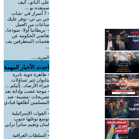
على الناتو.. كيف
سينفذه بو ...
-
7 أسرار في -شات
جي بي تي- توفر عليك
ساعات من العمل
-
-بريطانيا أولا- نموذجا..
تغاضي الحكومة عن
هجمات المتطرفين يف
...
المزيد.....
احدث الأخبار المهمة
-
ظاهرة جوية نادرة
بتايوان تثير تساؤلات
خبراء الأرصاد.. إليكم ...
-
موجة غضب وإدانة بعد
تصريحات -مشينة- ضد
المسلمين أطلقها قيادي
...
-
القوات الإسرائيلية
توسع توغلها جنوب
لبنان وتقيم ساتراً ترابي
...
-
السلطات العراقية