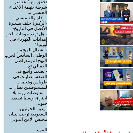
تحقق مع 4 عناصر
شرطة بتهمة الاعتداء
الجنسي ...
-
وفاة والد ميسي..
-الركيزة خلف مسيرة
الأفضل في التاريخ-
-
هل تهدد موجات الحر
إمدادات الكهرباء في
أوروبا؟
-
أشغال المؤتمر
الوطني السادس لحزب
النهج الديمقراطي
العمالي تع ...
-
تصعيد واسع في
الضفة: إصابات في
طوباس وهجمات
للمستوطنين تطال ...
-
مفاوضات روما بلا
اختراق وسط تصعيد
جنوبي
-
يدين الحوثيين..
السعودية ترحب ببيان
مجلس الأمن الدولي
المزيد.....