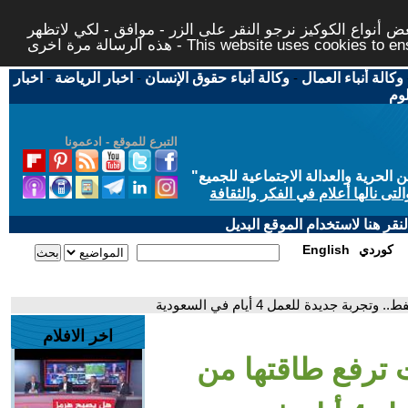
 أنواع الكوكيز نرجو النقر على الزر - موافق - لكي لاتظهر
This website uses cookies to ensure you ge
وكالة أنباء العمال
-
وكالة أنباء حقوق الإنسان
-
اخبار الرياضة
-
اخبار
لوم
التبرع للموقع - ادعمونا
حرية والعدالة الاجتماعية للجميع
"
تى نالها أعلام في الفكر والثقافة
قر هنا لاستخدام الموقع البديل
كوردي
English
 جديدة للعمل 4 أيام في السعودية
اخر الافلام
ت ترفع طاقتها من