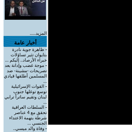
المزيد.....
أخبار عامة
-
ظاهرة جوية نادرة
بتايوان تثير تساؤلات
خبراء الأرصاد.. إليكم ...
-
موجة غضب وإدانة بعد
تصريحات -مشينة- ضد
المسلمين أطلقها قيادي
...
-
القوات الإسرائيلية
توسع توغلها جنوب
لبنان وتقيم ساتراً ترابي
...
-
السلطات العراقية
تحقق مع 4 عناصر
شرطة بتهمة الاعتداء
الجنسي ...
-
وفاة والد ميسي..