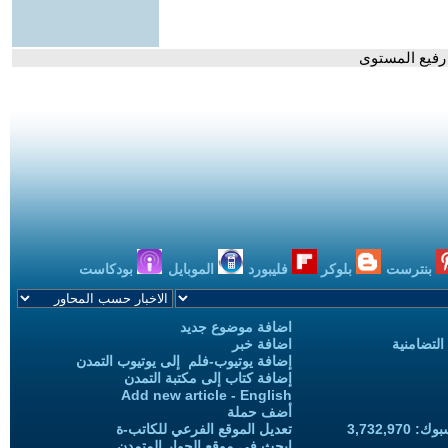
 رفيع المستوى
بنترست
بلوكر
فليبورد
الموبايل
بودكاست
اضافة موضوع جديد
التضامنية
اضافة خبر
إضافة يوتيوب-فلم إلى يوتيوب التمدن
إضافة كتاب إلى مكتبة التمدن
Add new article - English
أضف حملة
3,732,97
تعديل الموقع الفرعي للكاتب-ة
ابحث في موقع الحوار المتمدن