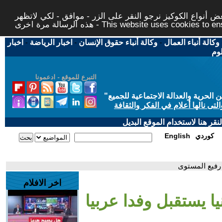
 أنواع الكوكيز نرجو النقر على الزر - موافق - لكي لاتظهر
This website uses cookies to ensure you ge
وكالة أنباء العمال
-
وكالة أنباء حقوق الإنسان
-
اخبار الرياضة
-
اخبار
لوم
التبرع للموقع - ادعمونا
حرية والعدالة الاجتماعية للجميع
"
تى نالها أعلام في الفكر والثقافة
قر هنا لاستخدام الموقع البديل
كوردي
English
 رفيع المستوى
اخر الافلام
ا يستقبل وفدا عربيا