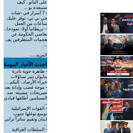
على الناتو.. كيف
سينفذه بو ...
-
7 أسرار في -شات
جي بي تي- توفر عليك
ساعات من العمل
-
-بريطانيا أولا- نموذجا..
تغاضي الحكومة عن
هجمات المتطرفين يف
...
المزيد.....
احدث الأخبار المهمة
-
ظاهرة جوية نادرة
بتايوان تثير تساؤلات
خبراء الأرصاد.. إليكم ...
-
موجة غضب وإدانة بعد
تصريحات -مشينة- ضد
المسلمين أطلقها قيادي
...
-
القوات الإسرائيلية
توسع توغلها جنوب
لبنان وتقيم ساتراً ترابي
...
-
السلطات العراقية