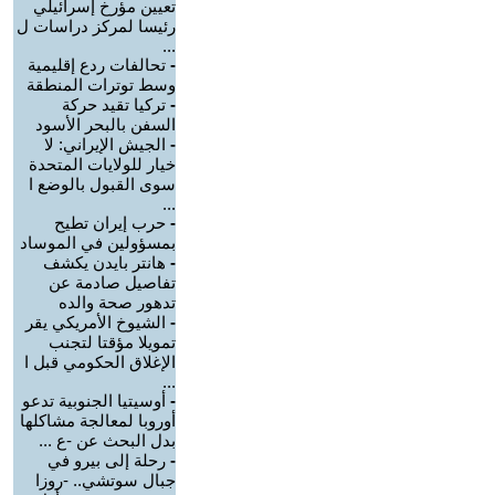
تعيين مؤرخ إسرائيلي
رئيسا لمركز دراسات ل
...
-
تحالفات ردع إقليمية
وسط توترات المنطقة
-
تركيا تقيد حركة
السفن بالبحر الأسود
-
الجيش الإيراني: لا
خيار للولايات المتحدة
سوى القبول بالوضع ا
...
-
حرب إيران تطيح
بمسؤولين في الموساد
-
هانتر بايدن يكشف
تفاصيل صادمة عن
تدهور صحة والده
-
الشيوخ الأمريكي يقر
تمويلا مؤقتا لتجنب
الإغلاق الحكومي قبل ا
...
-
أوسيتيا الجنوبية تدعو
أوروبا لمعالجة مشاكلها
بدل البحث عن -ع ...
-
رحلة إلى بيرو في
جبال سوتشي.. -روزا