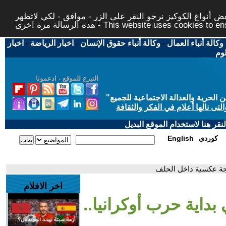
 أنواع الكوكيز نرجو النقر على الزر - موافق - لكي لاتظهر
This website uses cookies to ensure you ge
وكالة أنباء العمال
-
وكالة أنباء حقوق الإنسان
-
اخبار الرياضة
-
اخبار
لوم
التبرع للموقع - ادعمونا
حرية والعدالة الاجتماعية للجميع
"
تى نالها أعلام في الفكر والثقافة
قر هنا لاستخدام الموقع البديل
كوردي
English
تيجة عكسية داخل الحلف
اخر الافلام
بداية حرب أوكرانيا..