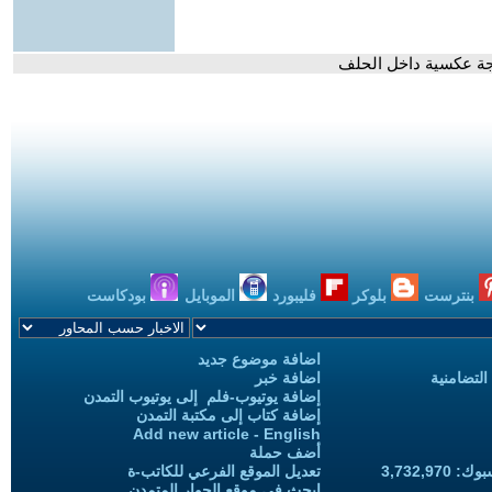
تيجة عكسية داخل الحلف
بنترست
بلوكر
فليبورد
الموبايل
بودكاست
اضافة موضوع جديد
التضامنية
اضافة خبر
إضافة يوتيوب-فلم إلى يوتيوب التمدن
إضافة كتاب إلى مكتبة التمدن
Add new article - English
أضف حملة
3,732,97
تعديل الموقع الفرعي للكاتب-ة
ابحث في موقع الحوار المتمدن