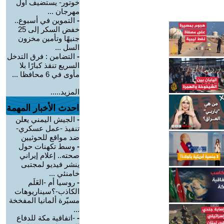
خوتور- يستضيف أول
مهرجان ...
-
التموين في أسبوع..
خفض السكر إلى 25
جنيهًا وتأمين مخزون
السل ...
-
التضامن : فرق التدخل
السريع تنقذ كبارًا بلا
مأوى في 6 محافظا ...
المزيد.....
احدث الأخبار المهمة
-
الجيش اليمني يعلن
تنفيذ -عمل عسكري-
ضد مواقع للحوثيين
-
وسط تكهنات حول
صحته.. إعلام إيراني
ينشر فيديو لمجتبى
خامنئي ...
-
روسيا أم -العَلَم
الكاذب-؟سيناريوهات
مسيّرة ألمانيا المفخخة
...
-
-اتفاقية مكة للدفاع