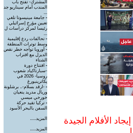
المشترك- تفتح باب
المندب أمام سيناريو جد
...
-
جامعة مينيسوتا تلغي
تعيين مؤرخ إسرائيلي
رئيسا لمركز دراسات ل
...
-
تحالفات ردع إقليمية
وسط توترات المنطقة
-
أوروبا تواجه خطر نقص
الديزل مع اقتراب
الشتاء
-
افتتاح دورة
-سبارتاكياد شعوب
روسيا- 2026 في
يكاترينبورغ
-
-ارقد بسلام-.. برشلونة
وريال مدريد ينعيان
خورخي ميسي
-
تركيا تقيد حركة
السفن بالبحر الأسود
جاد الأفلام الجيدة
المزيد.....
المزيد.....
ا