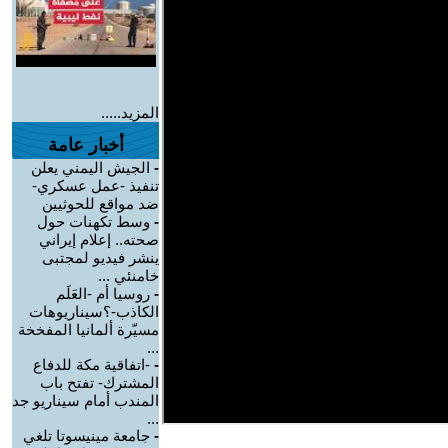
المزيد.....
أخبار عامة
-
الجيش اليمني يعلن
تنفيذ -عمل عسكري-
ضد مواقع للحوثيين
-
وسط تكهنات حول
صحته.. إعلام إيراني
ينشر فيديو لمجتبى
خامنئي ...
-
روسيا أم -العَلَم
الكاذب-؟سيناريوهات
مسيّرة ألمانيا المفخخة
...
-
-اتفاقية مكة للدفاع
المشترك- تفتح باب
المندب أمام سيناريو جد
...
-
جامعة مينيسوتا تلغي