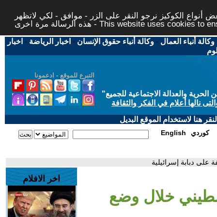
 أنواع الكوكيز نرجو النقر على الزر - موافق - لكي لاتظهر
This website uses cookies to ensure you ge
وكالة أنباء العمال
-
وكالة أنباء حقوق الإنسان
-
اخبار الرياضة
-
اخبار
لوم
التبرع للموقع - ادعمونا
حرية والعدالة الاجتماعية للجميع
"
تى نالها أعلام في الفكر والثقافة
قر هنا لاستخدام الموقع البديل
كوردي
English
على دبابة إسرائيلية
اخر الافلام
طيني خلال وضع