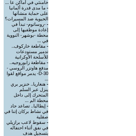
خامنئي في أماكن عا ...
-
ما مدى قدرة ألمانيا
على حماية منشآتها
الحيوية ضد المسيرات؟
-
-روساتوم- تبدأ في
إعادة موظفيها إلى
محطة -بوشهر- النووية
في ...
-
مقاطعة خاركوف..
تدمير مستودعات
للأسلحة الأوكرانية
-
مقاطعة زابوروجيه..
مدفع هاوتزر الروسي -
D-30- يدمر مواقع لقوا
...
-
هنغاريا.. خنزير بري
ينزل عبر السلم
المتحرك إلى داخل
محطة الم ...
-
إيطاليا.. تصاعد حاد
في نشاط بركان إتنا في
صقلية
-
سقوط لاعب برازيلي
في نفق أثناء احتفاله
بتسجيل هدف