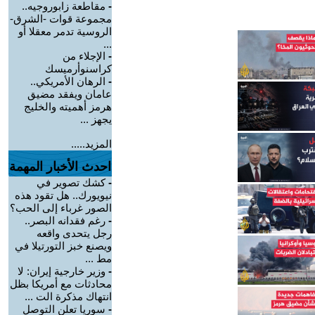
-
مقاطعة زابوروجيه..
مجموعة قوات -الشرق-
الروسية تدمر معقلا أو
...
-
الإجلاء من
كراسنوأرميسك
-
الرهان الأمريكي..
عامان ويفقد مضيق
هرمز أهميته والخليج
يجهز ...
المزيد.....
احدث الأخبار المهمة
-
كشك تصوير في
نيويورك.. هل تقود هذه
الصور غرباء إلى الحب؟
-
رغم فقدانه البصر..
رجل يتحدى واقعه
ويصنع خبز التورتيلا في
مط ...
-
وزير خارجية إيران: لا
محادثات مع أمريكا بظل
انتهاك مذكرة الت ...
-
سوريا تعلن التوصل