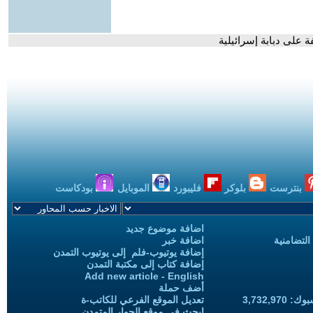
على دبابة إسرائيلية
بنترست
بلوكر
فليبورد
الموبايل
بودكاست
اضافة موضوع جديد
التضامنية
اضافة خبر
إضافة يوتيوب-فلم إلى يوتيوب التمدن
إضافة كتاب إلى مكتبة التمدن
Add new article - English
أضف حملة
3,732,97
تعديل الموقع الفرعي للكاتب-ة
ابحث في موقع الحوار المتمدن