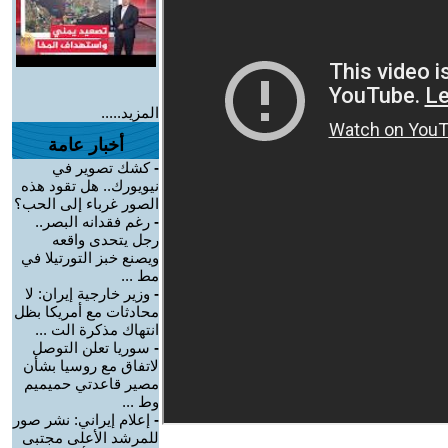
المزيد.....
أخبار عامة
-
كشك تصوير في
نيويورك.. هل تقود هذه
الصور غرباء إلى الحب؟
-
رغم فقدانه البصر..
رجل يتحدى واقعه
ويصنع خبز التورتيلا في
مط ...
-
وزير خارجية إيران: لا
محادثات مع أمريكا بظل
انتهاك مذكرة الت ...
-
سوريا تعلن التوصل
لاتفاق مع روسيا بشأن
مصير قاعدتي حميميم
وط ...
-
إعلام إيراني: نشر صور
للمرشد الأعلى مجتبى