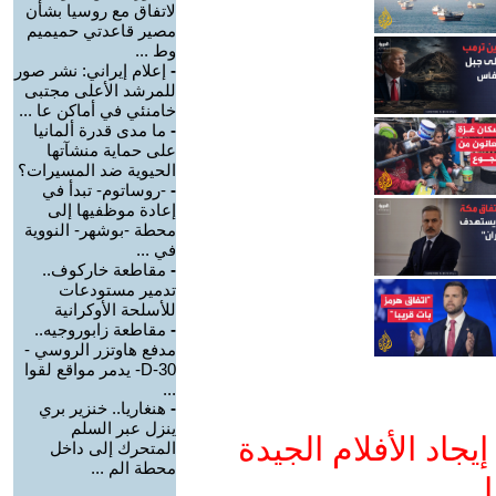
لاتفاق مع روسيا بشأن
مصير قاعدتي حميميم
وط ...
-
إعلام إيراني: نشر صور
للمرشد الأعلى مجتبى
خامنئي في أماكن عا ...
-
ما مدى قدرة ألمانيا
على حماية منشآتها
الحيوية ضد المسيرات؟
-
-روساتوم- تبدأ في
إعادة موظفيها إلى
محطة -بوشهر- النووية
في ...
-
مقاطعة خاركوف..
تدمير مستودعات
للأسلحة الأوكرانية
-
مقاطعة زابوروجيه..
مدفع هاوتزر الروسي -
D-30- يدمر مواقع لقوا
...
-
هنغاريا.. خنزير بري
ينزل عبر السلم
جاد الأفلام الجيدة
المتحرك إلى داخل
محطة الم ...
ا