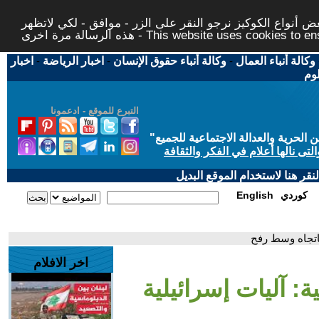
 أنواع الكوكيز نرجو النقر على الزر - موافق - لكي لاتظهر
This website uses cookies to ensure you ge
وكالة أنباء العمال
-
وكالة أنباء حقوق الإنسان
-
اخبار الرياضة
-
اخبار
لوم
التبرع للموقع - ادعمونا
حرية والعدالة الاجتماعية للجميع
"
تى نالها أعلام في الفكر والثقافة
قر هنا لاستخدام الموقع البديل
كوردي
English
باتجاه وسط رفح
اخر الافلام
: آليات إسرائيلية