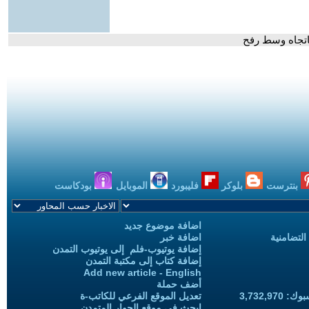
باتجاه وسط رفح
بنترست
بلوكر
فليبورد
الموبايل
بودكاست
اضافة موضوع جديد
التضامنية
اضافة خبر
إضافة يوتيوب-فلم إلى يوتيوب التمدن
إضافة كتاب إلى مكتبة التمدن
Add new article - English
أضف حملة
3,732,97
تعديل الموقع الفرعي للكاتب-ة
ابحث في موقع الحوار المتمدن