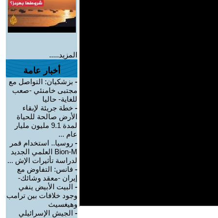
المزيد.....
أخبار عامة
-
بزشكيان: التواصل مع
مجتبى خامنئي -صعب
للغاية- حاليا
-
خطة جريئة لإبقاء
الأرض صالحة للحياة
لمدة 9.1 مليون مليار
عام ...
-
روسيا.. استخدام قمر
Bion-M العلمي الجديد
لدراسة تأثيرات الإش ...
-
فانس: التفاوض مع
إيران -معقد وشائك-
-
البيت الأبيض ينفي
وجود خلافات بين ترامب
وهيغسيث
-
الجيش الإسرائيلي