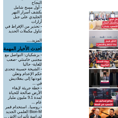
النجاح
-
أول مسح شامل
يكشف أسرار النهر
الجليدي على جبل
أرارات
-
تحذير من الإفراط في
تناول مكملات الحديد
المزيد.....
احدث الأخبار المهمة
-
بزشكيان: التواصل مع
مجتبى خامنئي -صعب
للغاية- حاليا
-
الشيخة حسينة تتحدى
حكم الإعدام وتعلن
عودتها إلى بنغلاديش
في ...
-
خطة جريئة لإبقاء
الأرض صالحة للحياة
لمدة 9.1 مليون مليار
عام ...
-
روسيا.. استخدام قمر
Bion-M العلمي الجديد
لدراسة تأثيرات الإش ...