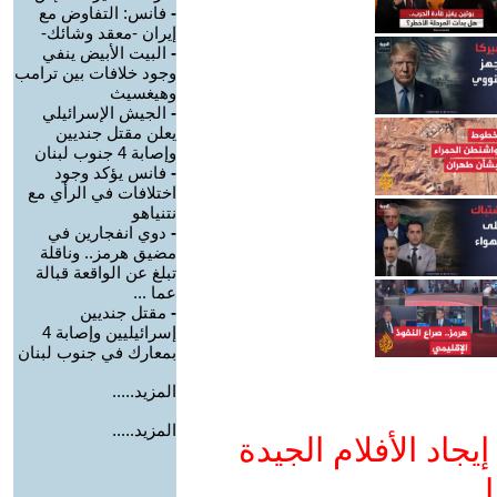
-
فانس: التفاوض مع
إيران -معقد وشائك-
-
البيت الأبيض ينفي
وجود خلافات بين ترامب
وهيغسيث
-
الجيش الإسرائيلي
يعلن مقتل جنديين
وإصابة 4 جنوب لبنان
-
فانس يؤكد وجود
اختلافات في الرأي مع
نتنياهو
-
دوي انفجارين في
مضيق هرمز.. وناقلة
تبلغ عن الواقعة قبالة
عما ...
-
مقتل جنديين
إسرائيليين وإصابة 4
بمعارك في جنوب لبنان
المزيد.....
المزيد.....
جاد الأفلام الجيدة
ا