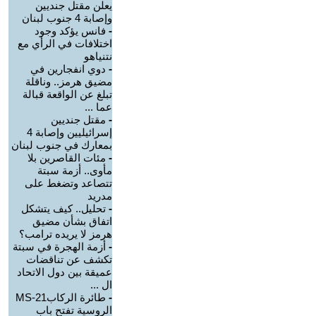
يعلن مقتل جنديين
وإصابة 4 جنوب لبنان
-
فانس يؤكد وجود
اختلافات في الرأي مع
نتنياهو
-
دوي انفجارين في
مضيق هرمز.. وناقلة
تبلغ عن الواقعة قبالة
عما ...
-
مقتل جنديين
إسرائيليين وإصابة 4
بمعارك في جنوب لبنان
-
مئات القاصرين بلا
مأوى.. أزمة سبتة
تتصاعد وتضغط على
مدريد
-
تحليل.. كيف يتشكل
اتفاق بشأن مضيق
هرمز لا يريده ترامب؟
-
أزمة الهجرة في سبتة
تكشف عن تناقضات
عميقة بين دول الاتحاد
ال ...
-
طائرة الركابMS-21
الروسية تفتح باب