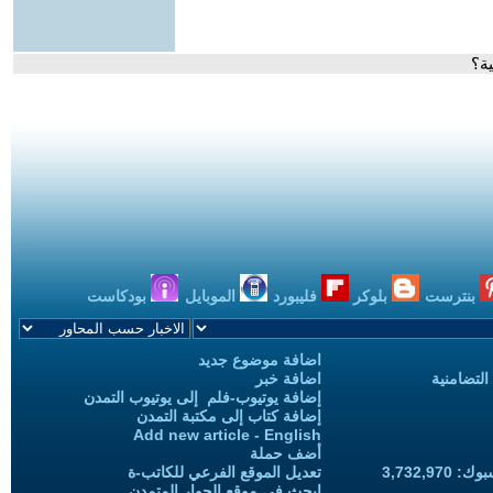
ة؟
بنترست
بلوكر
فليبورد
الموبايل
بودكاست
اضافة موضوع جديد
التضامنية
اضافة خبر
إضافة يوتيوب-فلم إلى يوتيوب التمدن
إضافة كتاب إلى مكتبة التمدن
Add new article - English
أضف حملة
3,732,97
تعديل الموقع الفرعي للكاتب-ة
ابحث في موقع الحوار المتمدن