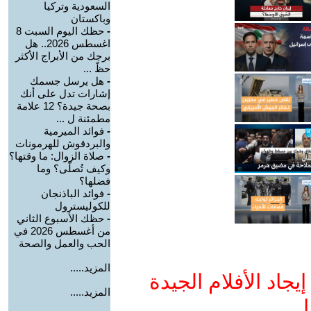
السعودية وتركيا
وباكستان
-
حظك اليوم السبت 8
اغسطس 2026.. هل
برجك من الأبراج الأكثر
حظً ...
-
هل يرسل جسمك
إشارات تدل على أنك
بصحة جيدة؟ 12 علامة
مطمئنة ل ...
-
فوائد الميرمية
والبردقوش للهرمونات
-
صلاة الزوال: ما وقتها؟
وكيف تُصلّى؟ وما
فضلها؟
-
فوائد الباذنجان
للكوليسترول
-
حظك الأسبوع الثاني
من أغسطس 2026 في
الحب والعمل والصحة
المزيد.....
جاد الأفلام الجيدة
المزيد.....
ا