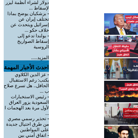
دولار لشراء أنظمة ليزر
لإسقاط ...
-
بزشكيان يوضح بماذا
تختلف إيران عن
إسرائيل ويتحدث عن
خلاف حكو ...
-
بولندا تدعو إلى
إسقاط الصواريخ
الروسية
المزيد.....
احدث الأخبار المهمة
-
عز الدين الكلاوي
يكتب: رغم الاستقبال
الحافل.. هل تسرع صلاح
ب ...
-
رئيس الاستخبارات
السعودية يزور العراق
لأول مرة بعد الهجمات ا
...
-
تحذير رسمي مصري
من طرق احتيال جديدة
على المواطنين
-
اتفاق أمني بين