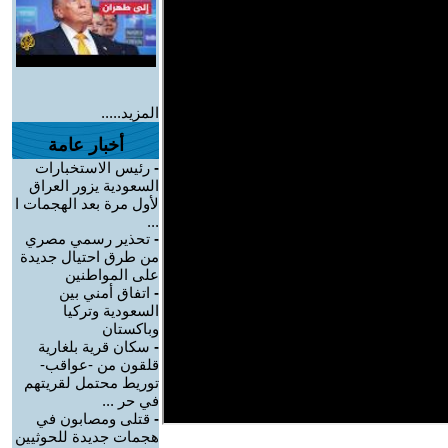
المزيد.....
أخبار عامة
-
رئيس الاستخبارات
السعودية يزور العراق
لأول مرة بعد الهجمات ا
...
-
تحذير رسمي مصري
من طرق احتيال جديدة
على المواطنين
-
اتفاق أمني بين
السعودية وتركيا
وباكستان
-
سكان قرية بلغارية
قلقون من -عواقب-
توريط محتمل لقريتهم
في حر ...
-
قتلى ومصابون في
هجمات جديدة للحوثيين