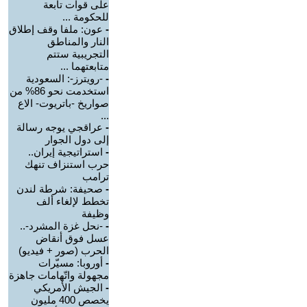
على قوات تابعة
للحكومة ...
-
عون: ملفا وقف إطلاق
النار والمناطق
التجريبية ستتم
متابعتهما ...
-
-رويترز-: السعودية
استخدمت نحو 86% من
صواريخ -باتريوت- الاع
...
-
عراقجي يوجه رسالة
إلى دول الجوار
-
استراتيجية إيران..
حرب استنزاف تنهك
ترامب
-
صحيفة: شرطة لندن
تخطط لإلغاء ألف
وظيفة
-
-نحل غزة المشرد-..
عسل فوق أنقاض
الحرب (صور + فيديو)
-
أوروبا: مسيّرات
مجهولة واتّهامات جاهزة
-
الجيش الأمريكي
يخصص 400 مليون