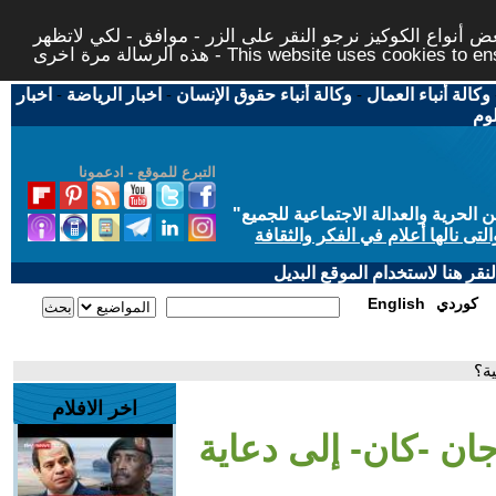
 أنواع الكوكيز نرجو النقر على الزر - موافق - لكي لاتظهر
This website uses cookies to ensure you ge
وكالة أنباء العمال
-
وكالة أنباء حقوق الإنسان
-
اخبار الرياضة
-
اخبار
لوم
التبرع للموقع - ادعمونا
حرية والعدالة الاجتماعية للجميع
"
تى نالها أعلام في الفكر والثقافة
قر هنا لاستخدام الموقع البديل
كوردي
English
ة؟
اخر الافلام
ن -كان- إلى دعاية